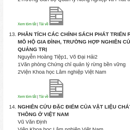
Xem tóm tắt
|
Tải về
PHÂN TÍCH CÁC CHÍNH SÁCH PHÁT TRIỂN
MÔ HỘ GIA ĐÌNH, TRƯỜNG HỢP NGHIÊN CỨ
QUẢNG TRỊ
Nguyễn Hoàng Tiệp1, Võ Đại Hải2
1Văn phòng Chứng chỉ quản lý rừng bền vững
2Viện Khoa học Lâm nghiệp Việt Nam
Xem tóm tắt
|
Tải về
NGHIÊN CỨU ĐẶC ĐIỂM CỦA VẬT LIỆU CH
THÔNG Ở VIỆT NAM
Vũ Văn Định
Viện Khoa học Lâm nghiệp Việt Nam