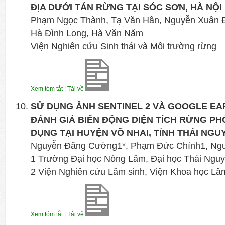
ĐỊA DƯỚI TÁN RỪNG TẠI SÓC SƠN, HÀ NỘI
Phạm Ngọc Thành, Tạ Văn Hân, Nguyễn Xuân Đà
Hà Đình Long, Hà Văn Năm
Viện Nghiên cứu Sinh thái và Môi trường rừng
Xem tóm tắt
|
Tải về
SỬ DỤNG ẢNH SENTINEL 2 VÀ GOOGLE EA
ĐÁNH GIÁ BIẾN ĐỘNG DIỆN TÍCH RỪNG P
DỤNG TẠI HUYỆN VÕ NHAI, TỈNH THÁI NGU
Nguyễn Đăng Cường1*, Phạm Đức Chính1, Ngu
1 Trường Đại học Nông Lâm, Đại học Thái Ngu
2 Viện Nghiên cứu Lâm sinh, Viện Khoa học Lâ
Xem tóm tắt
|
Tải về