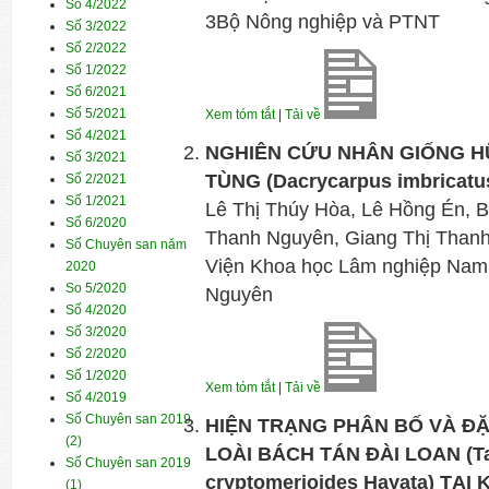
Số 4/2022
3Bộ Nông nghiệp và PTNT
Số 3/2022
Số 2/2022
Số 1/2022
Số 6/2021
Số 5/2021
Xem tóm tắt
|
Tải về
Số 4/2021
NGHIÊN CỨU NHÂN GIỐNG H
Số 3/2021
TÙNG (Dacrycarpus imbricatu
Số 2/2021
Số 1/2021
Lê Thị Thúy Hòa, Lê Hồng Én, B
Số 6/2020
Thanh Nguyên, Giang Thị Than
Số Chuyên san năm
Viện Khoa học Lâm nghiệp Nam
2020
So 5/2020
Nguyên
Số 4/2020
Số 3/2020
Số 2/2020
Số 1/2020
Xem tóm tắt
|
Tải về
Số 4/2019
Số Chuyên san 2019
HIỆN TRẠNG PHÂN BỐ VÀ Đ
(2)
LOÀI BÁCH TÁN ĐÀI LOAN (Ta
Số Chuyên san 2019
cryptomerioides Hayata) TẠ
(1)