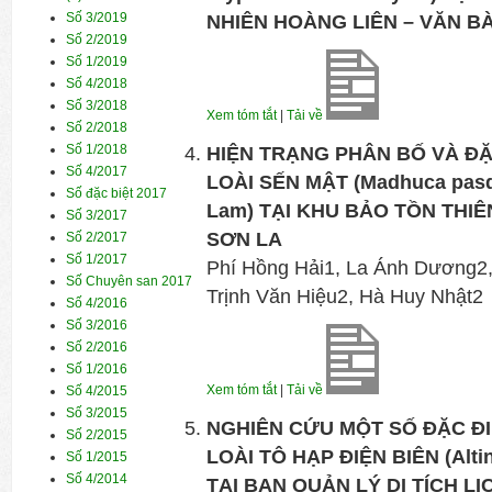
Số 3/2019
NHIÊN HOÀNG LIÊN – VĂN BÀ
Số 2/2019
Số 1/2019
Số 4/2018
Số 3/2018
Xem tóm tắt
|
Tải về
Số 2/2018
Số 1/2018
HIỆN TRẠNG PHÂN BỐ VÀ Đ
Số 4/2017
LOÀI SẾN MẬT (Madhuca pasqui
Số đặc biệt 2017
Lam) TẠI KHU BẢO TỒN THIÊ
Số 3/2017
SƠN LA
Số 2/2017
Số 1/2017
Phí Hồng Hải1, La Ánh Dương2
Số Chuyên san 2017
Trịnh Văn Hiệu2, Hà Huy Nhật2
Số 4/2016
Số 3/2016
Số 2/2016
Số 1/2016
Xem tóm tắt
|
Tải về
Số 4/2015
Số 3/2015
NGHIÊN CỨU MỘT SỐ ĐẶC Đ
Số 2/2015
LOÀI TÔ HẠP ĐIỆN BIÊN (Altin
Số 1/2015
Số 4/2014
TẠI BAN QUẢN LÝ DI TÍCH L