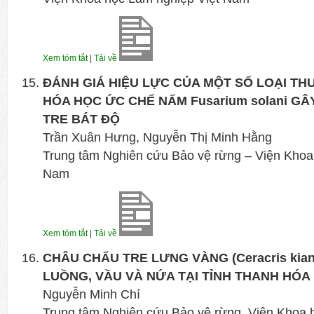
Xem tóm tắt
|
Tải về
ĐÁNH GIÁ HIỆU LỰC CỦA MỘT SỐ LOẠI TH
HÓA HỌC ỨC CHẾ NẤM Fusarium solani G
TRE BÁT ĐỘ
Trần Xuân Hưng, Nguyễn Thị Minh Hằng
Trung tâm Nghiên cứu Bảo vệ rừng – Viện Khoa
Nam
Xem tóm tắt
|
Tải về
CHÂU CHẤU TRE LƯNG VÀNG (Ceracris kiang
LUỒNG, VẦU VÀ NỨA TẠI TỈNH THANH HÓA
Nguyễn Minh Chí
Trung tâm Nghiên cứu Bảo vệ rừng, Viện Khoa 