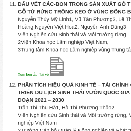
DẤU VẾT CÁC-BON TRONG SẢN XUẤT GỖ T
GỖ TỪ RỪNG TRỒNG KEO Ở VÙNG ĐÔNG 
Nguyễn Thùy Mỹ Linh1, Vũ Tấn Phương2, Lê Th
Hoàng Nguyễn Việt Hoa2, Nguyễn Anh Dũng3
Viện Nghiên cứu Sinh thái và Môi trường rừng
2Viện Khoa học Lâm nghiệp Việt Nam,
3Trung tâm Khoa học Lâm nghiệp vùng Trung t
Xem tóm tắt
|
Tải về
PHÂN TÍCH HIỆU QUẢ KINH TẾ – TÀI CHÍNH
TRIỂN DU LỊCH SINH THÁI VƯỜN QUỐC GIA 
ĐOẠN 2021 – 2030
Trần Thị Thu Hà1, Hà Thị Phương Thảo2
Viện Nghiên cứu Sinh thái và Môi trường rừng,
nghiệp Việt Nam
2Trường Cán bộ Quản lý Nông nghiệp và Phát tr