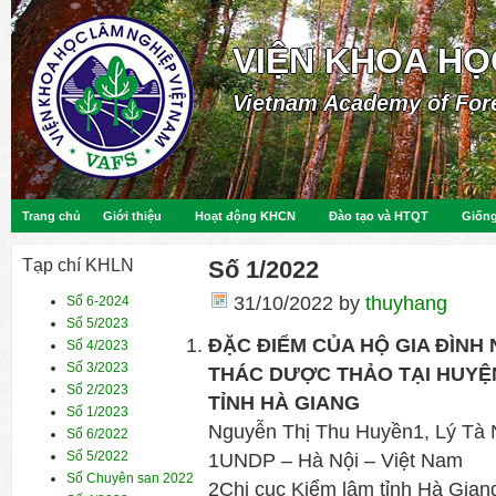
VIỆN KHOA HỌ
Vietnam Academy of For
Trang chủ
Giới thiệu
Hoạt động KHCN
Đào tạo và HTQT
Giống
Tạp chí KHLN
Số 1/2022
31/10/2022
by
thuyhang
Số 6-2024
Số 5/2023
ĐẶC ĐIỂM CỦA HỘ GIA ĐÌNH
Số 4/2023
Số 3/2023
THÁC DƯỢC THẢO TẠI HUYỆN
Số 2/2023
TỈNH HÀ GIANG
Số 1/2023
Nguyễn Thị Thu Huyền1, Lý Tà 
Số 6/2022
Số 5/2022
1UNDP – Hà Nội – Việt Nam
Số Chuyên san 2022
2Chi cục Kiểm lâm tỉnh Hà Gian