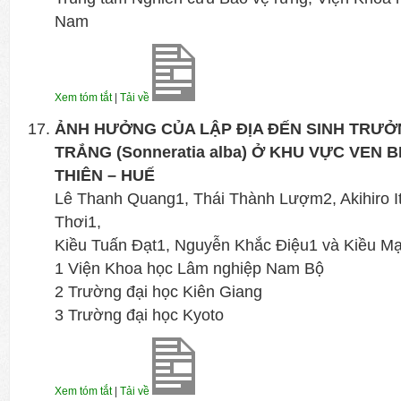
Nam
Xem tóm tắt
|
Tải về
ẢNH HƯỞNG CỦA LẬP ĐỊA ĐẾN SINH TRƯ
TRẮNG (Sonneratia alba) Ở KHU VỰC VEN 
THIÊN – HUẾ
Lê Thanh Quang1, Thái Thành Lượm2, Akihiro I
Thơi1,
Kiều Tuấn Đạt1, Nguyễn Khắc Điệu1 và Kiều M
1 Viện Khoa học Lâm nghiệp Nam Bộ
2 Trường đại học Kiên Giang
3 Trường đại học Kyoto
Xem tóm tắt
|
Tải về