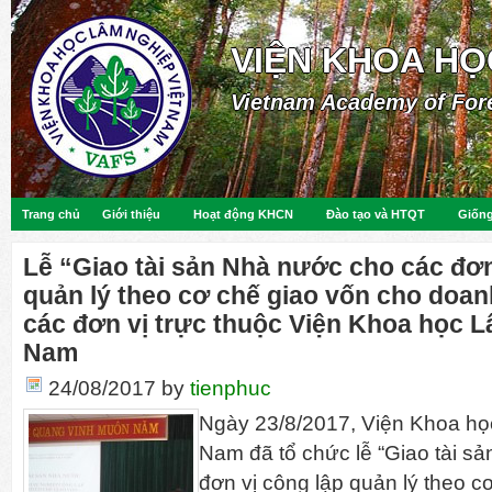
VIỆN KHOA HỌ
Vietnam Academy of For
Trang chủ
Giới thiệu
Hoạt động KHCN
Đào tạo và HTQT
Giống
Lễ “Giao tài sản Nhà nước cho các đơn
quản lý theo cơ chế giao vốn cho doa
các đơn vị trực thuộc Viện Khoa học L
Nam
24/08/2017
by
tienphuc
Ngày 23/8/2017, Viện Khoa họ
Nam đã tổ chức lễ “Giao tài s
đơn vị công lập quản lý theo c