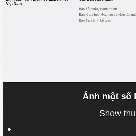
Việt Nam
Ban Tổ chức, Hành chính
Ban Khoa học, Đào tạo và Hợp tác quố
Ban Tài chính kế toán
Ảnh một số 
Show thu