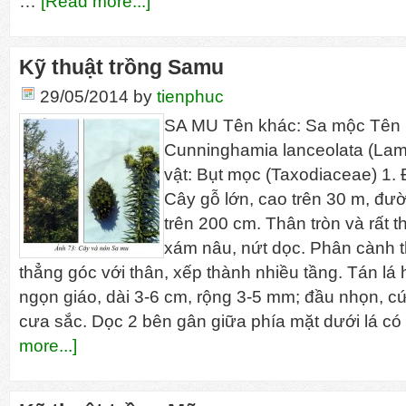
…
[Read more...]
Kỹ thuật trồng Samu
29/05/2014
by
tienphuc
SA MU Tên khác: Sa mộc Tên 
Cunninghamia lanceolata (Lam
vật: Bụt mọc (Taxodiaceae) 1. Đă
Cây gỗ lớn, cao trên 30 m, đườ
trên 200 cm. Thân tròn và rất 
xám nâu, nứt dọc. Phân cành 
thẳng góc với thân, xếp thành nhiều tầng. Tán lá 
ngọn giáo, dài 3-6 cm, rộng 3-5 mm; đầu nhọn, c
cưa sắc. Dọc 2 bên gân giữa phía mặt dưới lá c
more...]