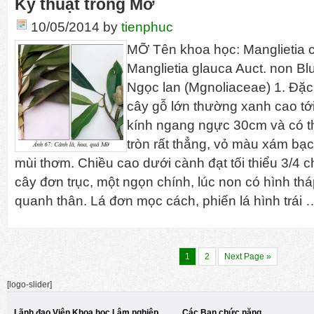
Kỹ thuật trồng Mỡ
10/05/2014
by
tienphuc
MỠ Tên khoa học: Manglietia 
Manglietia glauca Auct. non Blu
Ngọc lan (Mgnoliaceae) 1. Đặc đ
cây gỗ lớn thường xanh cao t
kính ngang ngực 30cm và có t
tròn rất thẳng, vỏ màu xám bạc,
mùi thơm. Chiều cao dưới cành đạt tối thiểu 3/4 
cây đơn trục, một ngọn chính, lúc non có hình t
quanh thân. Lá đơn mọc cách, phiến lá hình trái
1
2
Next Page »
[logo-slider]
Lãnh đạo Viện Khoa học Lâm nghiệp
Các Ban chức năng