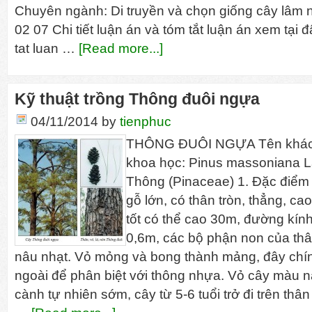
Chuyên ngành: Di truyền và chọn giống cây lâm 
02 07 Chi tiết luận án và tóm tắt luận án xem tại 
tat luan …
[Read more...]
Kỹ thuật trồng Thông đuôi ngựa
04/11/2014
by
tienphuc
THÔNG ĐUÔI NGỰA Tên khác:
khoa học: Pinus massoniana L
Thông (Pinaceae) 1. Đặc điê
gỗ lớn, có thân tròn, thẳng, ca
tốt có thể cao 30m, đường kính
0,6m, các bộ phận non của th
nâu nhạt. Vỏ mỏng và bong thành mảng, đây chín
ngoài để phân biệt với thông nhựa. Vỏ cây màu n
cành tự nhiên sớm, cây từ 5-6 tuổi trở đi trên thân