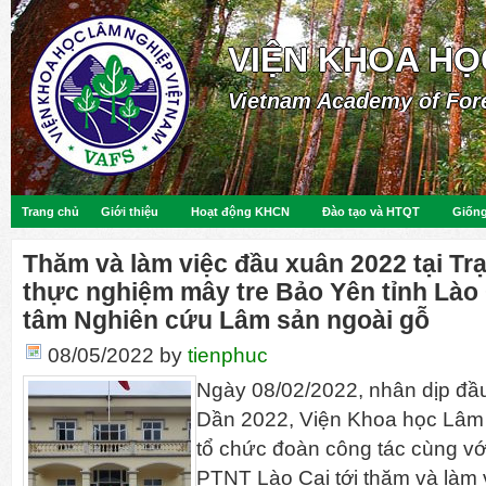
VIỆN KHOA HỌ
Vietnam Academy of For
Trang chủ
Giới thiệu
Hoạt động KHCN
Đào tạo và HTQT
Giống
Thăm và làm việc đầu xuân 2022 tại T
thực nghiệm mây tre Bảo Yên tỉnh Lào
tâm Nghiên cứu Lâm sản ngoài gỗ
08/05/2022
by
tienphuc
Ngày 08/02/2022, nhân dịp đ
Dần 2022, Viện Khoa học Lâm
tổ chức đoàn công tác cùng v
PTNT Lào Cai tới thăm và làm 