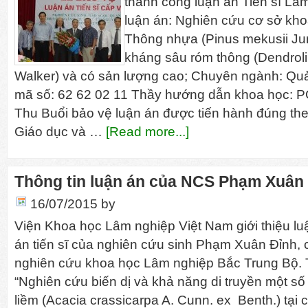
thành công luận án Tiến sĩ Lâm
luận án: Nghiên cứu cơ sở kh
Thông nhựa (Pinus mekusii Jun
kháng sâu róm thông (Dendrol
Walker) và có sản lượng cao; Chuyên ngành: Quản
mã số: 62 62 02 11 Thầy hướng dẫn khoa học:
Thu Buổi bảo vệ luận án được tiến hành đúng th
Giáo dục và …
[Read more...]
Thông tin luận án của NCS Phạm Xuân
16/07/2015
by
Viện Khoa học Lâm nghiệp Việt Nam giới thiệu lu
án tiến sĩ của nghiên cứu sinh Phạm Xuân Đỉnh, 
nghiên cứu khoa học Lâm nghiệp Bắc Trung Bộ. T
“Nghiên cứu biến dị và khả năng di truyền một số 
liềm (Acacia crassicarpa A. Cunn. ex Benth.) tại 