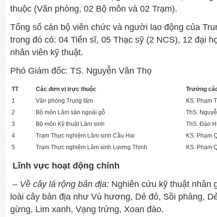
thuộc (Văn phòng, 02 Bộ môn và 02 Trạm).
Tổng số cán bộ viên chức và người lao động của Tru
trong đó có: 04 Tiến sĩ, 05 Thạc sỹ (2 NCS), 12 đại h
nhân viên kỹ thuật.
Phó Giám đốc: TS. Nguyễn Văn Thọ
TT
Các đơn vị trực thuộc
Trưởng các
1
Văn phòng Trung tâm
KS. Phạm T
2
Bộ môn Lâm sản ngoài gỗ
ThS. Nguyễ
3
Bộ môn Kỹ thuật Lâm sinh
ThS. Đào 
4
Trạm Thực nghiệm Lâm sinh Cầu Hai
KS. Phạm Q
5
Trạm Thực nghiệm Lâm sinh Lương Thịnh
KS. Phạm 
Lĩnh vực hoạt động chính
– Về cây lá rộng bản địa:
Nghiên cứu kỹ thuật nhân g
loài cây bản địa như Vù hương, Dẻ đỏ, Sồi phảng, D
gừng, Lim xanh, Vạng trứng, Xoan đào.