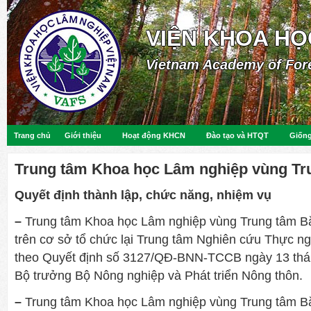
VIỆN KHOA HỌ
Vietnam Academy of For
Trang chủ
Giới thiệu
Hoạt động KHCN
Đào tạo và HTQT
Giống
Trung tâm Khoa học Lâm nghiệp vùng Tr
Quyết định thành lập, chức năng, nhiệm vụ
–
Trung tâm Khoa học Lâm nghiệp vùng Trung tâm B
trên cơ sở tổ chức lại Trung tâm Nghiên cứu Thực n
theo Quyết định số 3127/QĐ-BNN-TCCB ngày 13 thá
Bộ trưởng Bộ Nông nghiệp và Phát triển Nông thôn.
–
Trung tâm Khoa học Lâm nghiệp vùng Trung tâm Bắ