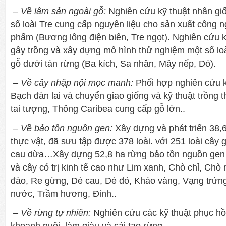
– Về lâm sản ngoài gỗ:
Nghiên cứu kỹ thuật nhân gi
số loài Tre cung cấp nguyên liệu cho sản xuất công n
phẩm (Bương lông điện biên, Tre ngọt). Nghiên cứu k
gây trồng và xây dựng mô hình thử nghiệm một số lo
gỗ dưới tán rừng (Ba kích, Sa nhân, Mây nếp, Dó).
– Về cây nhập nội mọc manh:
Phối hợp nghiên cứu 
Bạch đàn lai và chuyển giao giống và kỹ thuật trồng 
tai tượng, Thông Caribea cung cấp gỗ lớn..
– Về bảo tồn nguồn gen:
Xây dựng và phát triển 38,
thực vật, đã sưu tập được 378 loài. với 251 loài cây gỗ
cau dừa…Xây dựng 52,8 ha rừng bảo tồn nguồn gen 
và cây có trị kinh tế cao như Lim xanh, Chò chỉ, Chò
đào, Re gừng, Dẻ cau, Dẻ đỏ, Kháo vàng, Vạng trứn
nước, Trầm hương, Đinh..
– Về rừng tự nhiên:
Nghiên cứu các kỹ thuật phục hồ