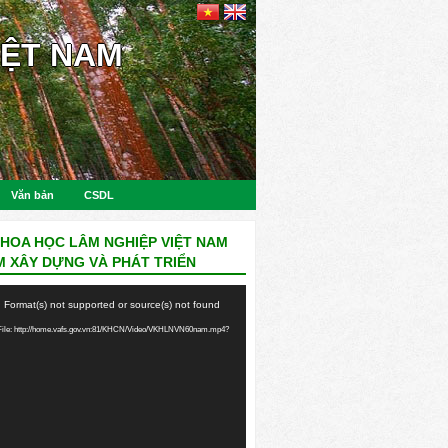
IỆT NAM
Văn bản
CSDL
KHOA HỌC LÂM NGHIỆP VIỆT NAM
M XÂY DỰNG VÀ PHÁT TRIỂN
: Format(s) not supported or source(s) not found
ile: http://home.vafs.gov.vn:81/KHCN/Video/VKHLNVN60nam.mp4?