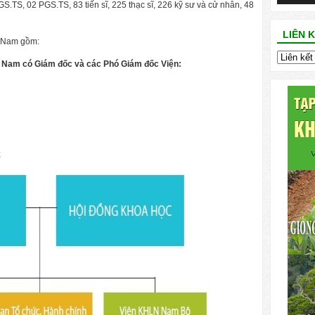
 GS.TS, 02 PGS.TS, 83 tiến sĩ, 225 thạc sĩ, 226 kỹ sư và cử nhân, 48
LIÊN 
t Nam gồm:
t Nam có Giám đốc và các Phó Giám đốc Viện:
;