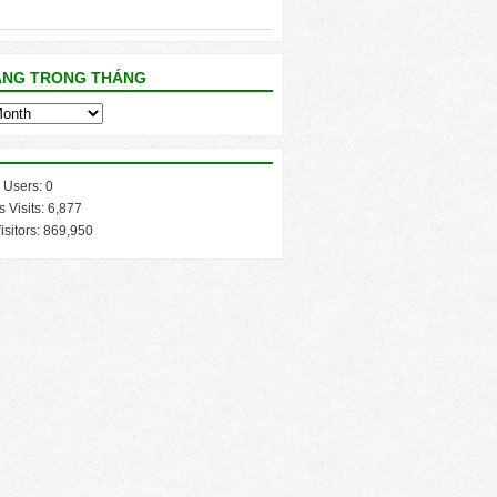
ĂNG TRONG THÁNG
 Users:
0
s Visits:
6,877
isitors:
869,950