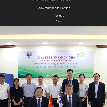
Show thumbnails
Caption
Previous
Next
Previous
Next