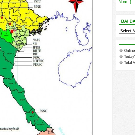
More...]
BÀI Đ
Bài
đăng
trong
tháng
Online
Today'
Total V