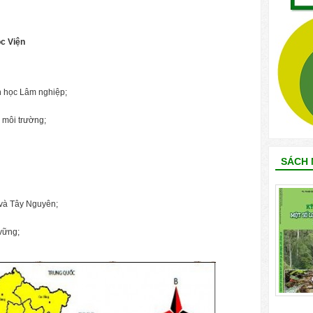
ộc Viện
h học Lâm nghiệp;
 môi trường;
SÁCH 
và Tây Nguyên;
vững;