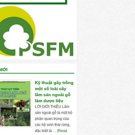
MỚI
Kỹ thuật gây trồng
một số loài cây
lâm sản ngoài gỗ
làm dược liệu
LỜI GIỚI THIỆU Lâm
sản ngoài gỗ là một bộ
phận quan trọng của
các hệ sinh thái rừng,
đặc biệt là …
[Read