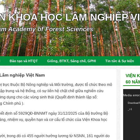
ỆN KHOA HỌC LÂM NGHIỆP V
am Academy of Forest Sciences
N
Đào tạo và HTQT
Giống, BTKT, Sáng chế, GPHI
Tin tức & Sự kiện
 Lâm nghiệp Việt Nam
VIỆN 
60 NĂ
ị trực thuộc Bộ Nông nghiệp và Môi trường, được tổ chức theo mô
tập trung và hệ thống, có sự liên hệ chặt chẽ giữa nghiên cứu
Video
Media error
ứng dụng cho các vùng sinh thái (Quyết định thành lập số:
Player
 Chính phủ ).
Download F
_=1
uyết định số 5929QĐ-BNNMT ngày 31/12/2025 của Bộ trưởng Bộ
ng, nhiệm vụ, quyền hạn và cơ cấu tổ chức của Viện Khoa học
gười, trong đó có 455 người hưởng lương từ NSNN, 161 người do