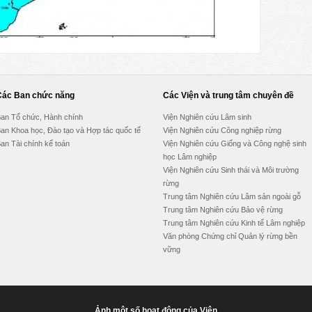
Các Ban chức năng
Các Viện và trung tâm chuyên đề
an Tổ chức, Hành chính
Viện Nghiên cứu Lâm sinh
an Khoa học, Đào tạo và Hợp tác quốc tế
Viện Nghiên cứu Công nghiệp rừng
an Tài chính kế toán
Viện Nghiên cứu Giống và Công nghệ sinh
học Lâm nghiệp
Viện Nghiên cứu Sinh thái và Môi trường
rừng
Trung tâm Nghiên cứu Lâm sản ngoài gỗ
Trung tâm Nghiên cứu Bảo vệ rừng
Trung tâm Nghiên cứu Kinh tế Lâm nghiệp
Văn phòng Chứng chỉ Quản lý rừng bền
vững
Ảnh một số hoạt động của Viện