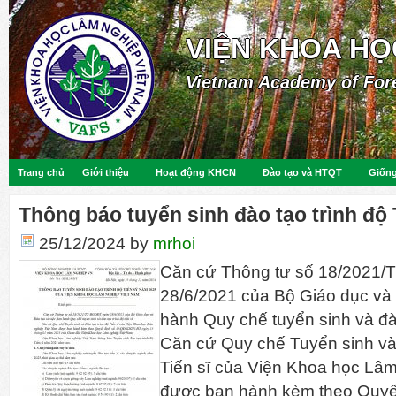
VIỆN KHOA HỌ
Vietnam Academy of For
Trang chủ
Giới thiệu
Hoạt động KHCN
Đào tạo và HTQT
Giống
Thông báo tuyển sinh đào tạo trình độ 
25/12/2024
by
mrhoi
Căn cứ Thông tư số 18/2021
28/6/2021 của Bộ Giáo dục và 
hành Quy chế tuyển sinh và đào 
Căn cứ Quy chế Tuyển sinh và 
Tiến sĩ của Viện Khoa học Lâ
được ban hành kèm theo Quyết