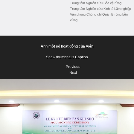
Trung tâm Nghiên cứu Bảo vệ rừng
Trung tâm Nghiên cứu Kinh tế Lâm nghiệp
Văn phòng Chứng chỉ Quản lý rừng bền
vững
Ảnh một số hoạt động của Viện
Show thumbnails
Caption
Previous
Next
Previous
Next