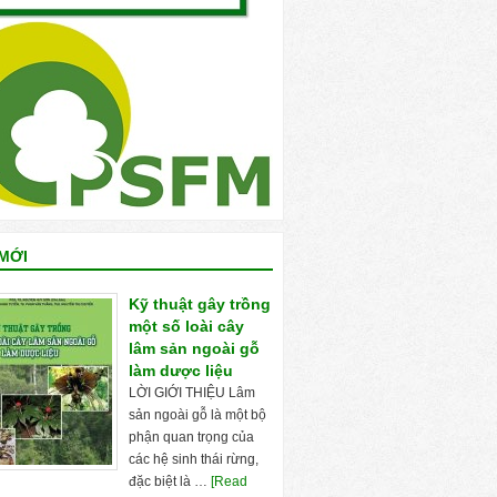
MỚI
Kỹ thuật gây trồng
một số loài cây
lâm sản ngoài gỗ
làm dược liệu
LỜI GIỚI THIỆU Lâm
sản ngoài gỗ là một bộ
phận quan trọng của
các hệ sinh thái rừng,
đặc biệt là …
[Read