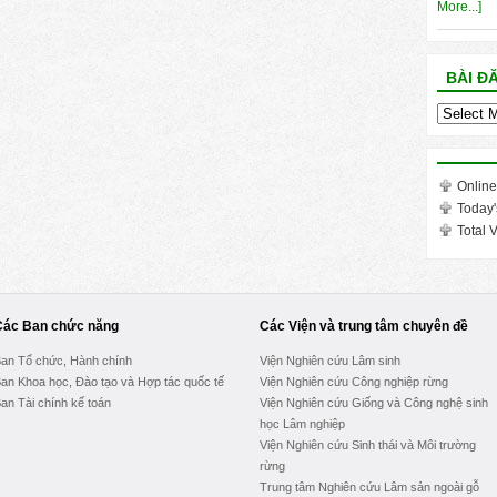
More...]
BÀI Đ
Bài
đăng
trong
tháng
Online
Today'
Total V
Các Ban chức năng
Các Viện và trung tâm chuyên đề
an Tổ chức, Hành chính
Viện Nghiên cứu Lâm sinh
an Khoa học, Đào tạo và Hợp tác quốc tế
Viện Nghiên cứu Công nghiệp rừng
an Tài chính kế toán
Viện Nghiên cứu Giống và Công nghệ sinh
học Lâm nghiệp
Viện Nghiên cứu Sinh thái và Môi trường
rừng
Trung tâm Nghiên cứu Lâm sản ngoài gỗ