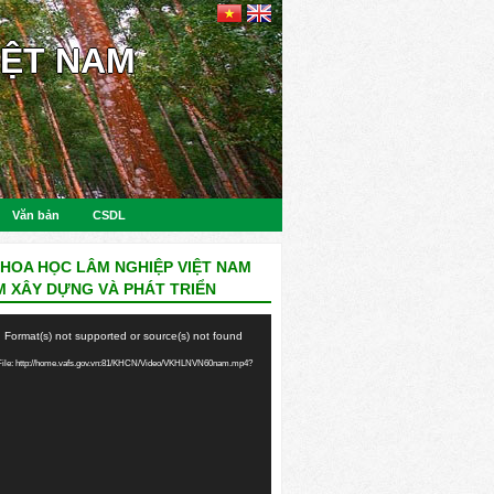
IỆT NAM
Văn bản
CSDL
KHOA HỌC LÂM NGHIỆP VIỆT NAM
M XÂY DỰNG VÀ PHÁT TRIỂN
: Format(s) not supported or source(s) not found
ile: http://home.vafs.gov.vn:81/KHCN/Video/VKHLNVN60nam.mp4?