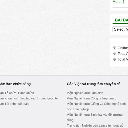
More...]
BÀI Đ
Bài
đăng
trong
tháng
Online
Today'
Total V
Các Ban chức năng
Các Viện và trung tâm chuyên đề
an Tổ chức, Hành chính
Viện Nghiên cứu Lâm sinh
an Khoa học, Đào tạo và Hợp tác quốc tế
Viện Nghiên cứu Công nghiệp rừng
an Tài chính kế toán
Viện Nghiên cứu Giống và Công nghệ sinh
học Lâm nghiệp
Viện Nghiên cứu Sinh thái và Môi trường
rừng
Trung tâm Nghiên cứu Lâm sản ngoài gỗ