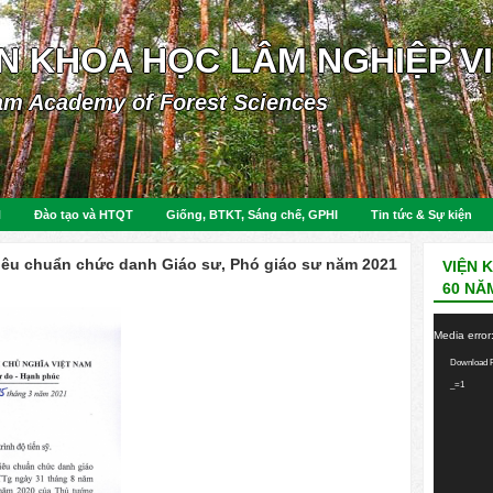
ỆN KHOA HỌC LÂM NGHIỆP V
am Academy of Forest Sciences
N
Đào tạo và HTQT
Giống, BTKT, Sáng chế, GPHI
Tin tức & Sự kiện
tiêu chuẩn chức danh Giáo sư, Phó giáo sư năm 2021
VIỆN 
60 NĂ
Video
Media error
Player
Download F
_=1