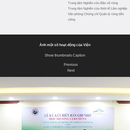
Trung tâm Nghiên cứu Bảo vệ rừng
Trung tâm Nghiên cứu Kinh tế Lâm nghiệp
Văn phòng Chứng chỉ Quản lý rừng bền
vững
Ảnh một số hoạt động của Viện
Show thumbnails
Caption
Previous
Next
Previous
Next