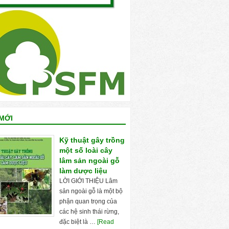
MỚI
Kỹ thuật gây trồng
một số loài cây
lâm sản ngoài gỗ
làm dược liệu
LỜI GIỚI THIỆU Lâm
sản ngoài gỗ là một bộ
phận quan trọng của
các hệ sinh thái rừng,
đặc biệt là …
[Read