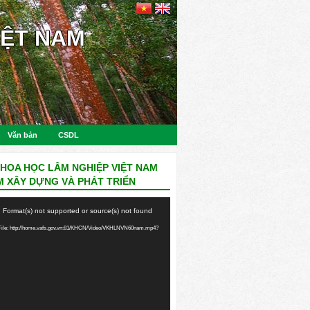
IỆT NAM
Văn bản
CSDL
KHOA HỌC LÂM NGHIỆP VIỆT NAM
M XÂY DỰNG VÀ PHÁT TRIỂN
: Format(s) not supported or source(s) not found
ile: http://home.vafs.gov.vn:81/KHCN/Video/VKHLNVN60nam.mp4?