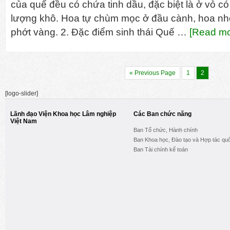
của quế đều có chứa tinh dầu, đặc biệt là ở vỏ có
lượng khô. Hoa tự chùm mọc ở đầu cành, hoa nh
phớt vàng. 2. Đặc điểm sinh thái Quế …
[Read mor
« Previous Page
1
2
[logo-slider]
Lãnh đạo Viện Khoa học Lâm nghiệp
Các Ban chức năng
Việt Nam
Ban Tổ chức, Hành chính
Ban Khoa học, Đào tạo và Hợp tác quố
Ban Tài chính kế toán