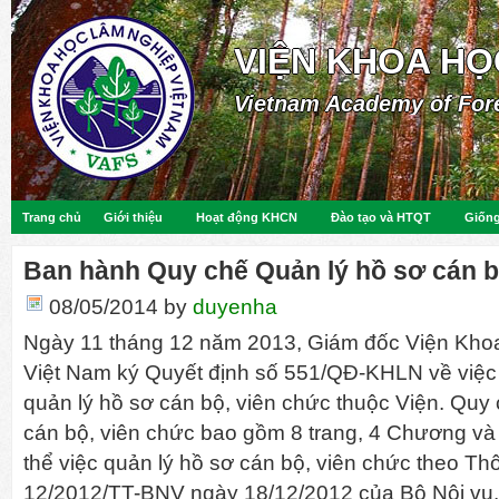
VIỆN KHOA HỌ
Vietnam Academy of For
Trang chủ
Giới thiệu
Hoạt động KHCN
Đào tạo và HTQT
Giống
Ban hành Quy chế Quản lý hồ sơ cán b
08/05/2014
by
duyenha
Ngày 11 tháng 12 năm 2013, Giám đốc Viện Kho
Việt Nam ký Quyết định số 551/QĐ-KHLN về việ
quản lý hồ sơ cán bộ, viên chức thuộc Viện. Quy
cán bộ, viên chức bao gồm 8 trang, 4 Chương và
thể việc quản lý hồ sơ cán bộ, viên chức theo T
12/2012/TT-BNV ngày 18/12/2012 của Bộ Nội vụ. 