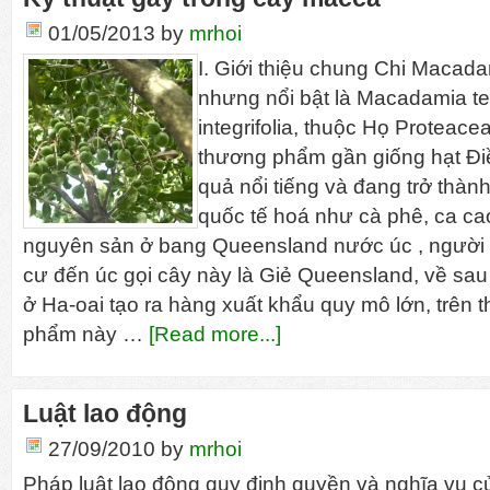
01/05/2013
by
mrhoi
I. Giới thiệu chung Chi Macada
nhưng nổi bật là Macadamia tet
integrifolia, thuộc Họ Proteac
thương phẩm gần giống hạt Điề
quả nổi tiếng và đang trở thàn
quốc tế hoá như cà phê, ca cao
nguyên sản ở bang Queensland nước úc , người c
cư đến úc gọi cây này là Giẻ Queensland, về sa
ở Ha-oai tạo ra hàng xuất khẩu quy mô lớn, trên
phẩm này …
[Read more...]
Luật lao động
27/09/2010
by
mrhoi
Pháp luật lao động quy định quyền và nghĩa vụ c