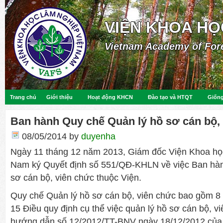
VIỆN KHOA HỌ
Vietnam Academy of For
Trang chủ
Giới thiệu
Hoạt động KHCN
Đào tạo và HTQT
Giống
Ban hành Quy chế Quản lý hồ sơ cán bộ,
08/05/2014
by
duyenha
Ngày 11 tháng 12 năm 2013, Giám đốc Viện Khoa họ
Nam ký Quyết định số 551/QĐ-KHLN về việc Ban hàn
sơ cán bộ, viên chức thuộc Viện.
Quy chế Quản lý hồ sơ cán bộ, viên chức bao gồm 8
15 Điều quy định cụ thể việc quản lý hồ sơ cán bộ, v
hướng dẫn số 12/2012/TT-BNV ngày 18/12/2012 của 