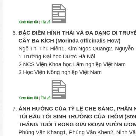
Xem tóm tắt
|
Tải về
ĐẶC ĐIỂM HÌNH THÁI VÀ ĐA DẠNG DI TRU
CÂY BA KÍCH (Morinda officinalis How)
Ngô Thị Thu Hiền1, Kim Ngọc Quang2, Nguyễn
1 Trường Đại học Dược Hà Nội
2 NCS Viện Khoa học Lâm nghiệp Việt Nam
3 Học Viện Nông nghiệp Việt Nam
Xem tóm tắt
|
Tải về
ẢNH HƯỞNG CỦA TỶ LỆ CHE SÁNG, PHÂN 
TÚI BẦU TỚI SINH TRƯỞNG CỦA TRÔM (Stercul
THÁNG TUỔI TRONG GIAI ĐOẠN VƯỜN ƯƠ
Phùng Văn Khang1, Phùng Văn Khen2, Ninh Vă