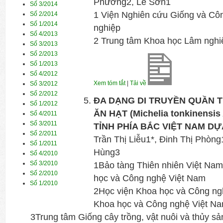
Phương2, Lê Sơn1
Số 3/2014
1 Viện Nghiên cứu Giống và Cô
Số 2/2014
Số 1/2014
nghiệp
Số 4/2013
2 Trung tâm Khoa học Lâm ngh
Số 3/2013
Số 2/2013
Số 1/2013
Số 4/2012
Xem tóm tắt
|
Tải về
Số 3/2012
Số 2/2012
ĐA DẠNG DI TRUYỀN QUẦN T
Số 1/2012
ĂN HẠT (Michelia tonkinensis
Số 4/2011
Số 3/2011
TỈNH PHÍA BẮC VIỆT NAM DỰ
Số 2/2011
Trần Thị Liễu1*, Đinh Thị Phòn
Số 1/2011
Hùng3
Số 4/2010
Số 3/2010
1Bảo tàng Thiên nhiên Việt Nam
Số 2/2010
học và Công nghệ Việt Nam
Số 1/2010
2Học viện Khoa học và Công ng
Khoa học và Công nghệ Việt N
3Trung tâm Giống cây trồng, vật nuôi và thủy sả