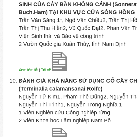
SINH CỦA CÂY BẦN KHÔNG CÁNH (Sonnerati
Buch.Ham) TẠI KHU VỰC CỬA SÔNG HỒNG
Trần Văn Sáng 1*, Ngô Văn Chiều2, Trần Thị H
Trần Thị Thu Hiền2, Vũ Quốc Đạt2, Phan Văn 
Viện Sinh thái và Bảo vệ công trình
2 Vườn Quốc gia Xuân Thủy, tỉnh Nam Định
Xem tóm tắt
|
Tải về
ĐÁNH GIÁ KHẢ NĂNG SỬ DỤNG GỖ CÂY CH
(Terminalia calamansanai Rolfe)
Nguyễn Tử Kim1, Phạm Thế Dũng2, Nguyễn Th
Nguyễn Thị Trịnh1, Nguyễn Trọng Nghĩa 1
1 Viện Nghiên cứu Công nghiệp rừng
2 Viện Khoa học Lâm nghiệp Nam Bộ