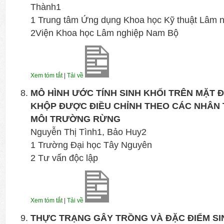
Thành1
1 Trung tâm Ứng dụng Khoa học Kỹ thuật Lâm 
2Viện Khoa học Lâm nghiệp Nam Bộ
Xem tóm tắt
|
Tải về
MÔ HÌNH ƯỚC TÍNH SINH KHỐI TRÊN MẶT 
KHỘP ĐƯỢC ĐIỀU CHỈNH THEO CÁC NHÂN T
MÔI TRƯỜNG RỪNG
Nguyễn Thị Tình1, Bảo Huy2
1 Trường Đại học Tây Nguyên
2 Tư vấn độc lập
Xem tóm tắt
|
Tải về
THỰC TRẠNG GÂY TRỒNG VÀ ĐẶC ĐIỂM SI