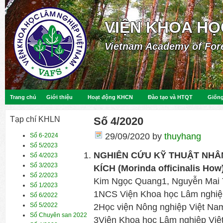
VIỆN KHOA HỌ
Vietnam Academy of For
Trang chủ
Giới thiệu
Hoạt động KHCN
Đào tạo và HTQT
Giống
Tạp chí KHLN
Số 4/2020
29/09/2020
by
thuyhang
Số 6-2024
Số 5/2023
NGHIÊN CỨU KỸ THUẬT NHÂ
Số 4/2023
Số 3/2023
KÍCH (Morinda officinalis Ho
Số 2/2023
Kim Ngọc Quang1, Nguyễn Mai 
Số 1/2023
1NCS Viện Khoa học Lâm nghiệ
Số 6/2022
Số 5/2022
2Học viện Nông nghiệp Việt Na
Số Chuyên san 2022
3Viện Khoa học Lâm nghiệp Việ