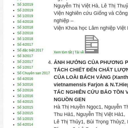
Số 3/2019
Nguyễn Thị Việt Hà, Lê Thị Thu
Số 2/2019
Viện Nghiên cứu Giống và Công
Số 1/2019
nghiệp –
Số 4/2018
Viện Khoa học Lâm nghiệp Việt
Số 3/2018
Số 2/2018
Số 1/2018
Số 4/2017
Số đặc biệt 2017
Xem tóm tắt
|
Tải về
Số 3/2017
ẢNH HƯỞNG CỦA PHƯƠNG P
Số 2/2017
Số 1/2017
TÁCH CHIẾT ĐẾN CHẤT LƯỢ
Số Chuyên san 2017
CỦA LOÀI BÁCH VÀNG (Xanth
Số 4/2016
vietnamensis Farjon & N.T.H
Số 3/2016
Số 2/2016
TÁC NGHIÊN CỨU BẢO TỒN V
Số 1/2016
NGUỒN GEN
Số 4/2015
Hà Thị Huyền Ngọc1, Nguyễn Th
Số 3/2015
Số 2/2015
Thu Hà1, Nguyễn Thị Việt Hà1,
Số 1/2015
Lê Thị Thủy1, Bùi Trọng Thủy2
Số 4/2014