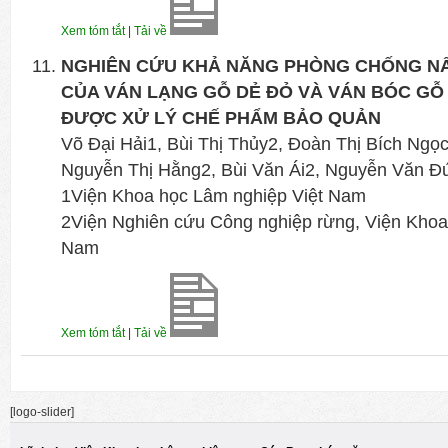
Xem tóm tắt
|
Tải về
NGHIÊN CỨU KHẢ NĂNG PHÒNG CHỐNG N
CỦA VÁN LẠNG GỖ DẺ ĐỎ VÀ VÁN BÓC GỖ 
ĐƯỢC XỬ LÝ CHẾ PHẨM BẢO QUẢN
Võ Đại Hải1, Bùi Thị Thủy2, Đoàn Thị Bích Ngọ
Nguyễn Thị Hằng2, Bùi Văn Ái2, Nguyễn Văn Đ
1Viện Khoa học Lâm nghiệp Việt Nam
2Viện Nghiên cứu Công nghiệp rừng, Viện Khoa
Nam
Xem tóm tắt
|
Tải về
[logo-slider]