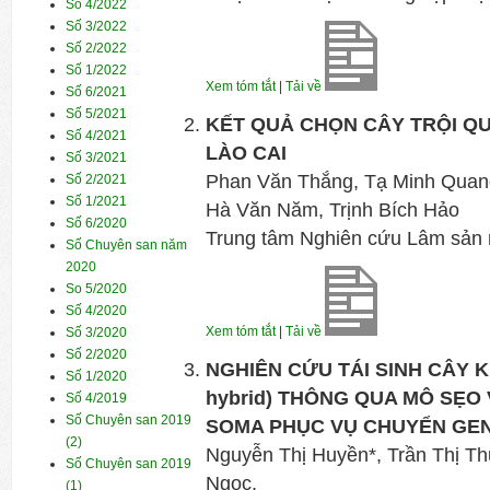
Số 4/2022
Số 3/2022
Số 2/2022
Số 1/2022
Xem tóm tắt
|
Tải về
Số 6/2021
Số 5/2021
KẾT QUẢ CHỌN CÂY TRỘI QUẾ
Số 4/2021
LÀO CAI
Số 3/2021
Phan Văn Thắng, Tạ Minh Quan
Số 2/2021
Số 1/2021
Hà Văn Năm, Trịnh Bích Hảo
Số 6/2020
Trung tâm Nghiên cứu Lâm sản 
Số Chuyên san năm
2020
So 5/2020
Số 4/2020
Xem tóm tắt
|
Tải về
Số 3/2020
Số 2/2020
NGHIÊN CỨU TÁI SINH CÂY KE
Số 1/2020
hybrid) THÔNG QUA MÔ SẸO 
Số 4/2019
Số Chuyên san 2019
SOMA PHỤC VỤ CHUYỂN GE
(2)
Nguyễn Thị Huyền*, Trần Thị Th
Số Chuyên san 2019
Ngọc,
(1)