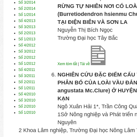
Số 3/2014
RỪNG TỰ NHIÊN NƠI CÓ LOÀ
Số 2/2014
(Burretiodendron hsienmu C
Số 1/2014
Số 4/2013
TẠI ĐIỆN BIÊN VÀ SƠN LA
Số 3/2013
Nguyễn Thị Bích Ngọc
Số 2/2013
Trường Đại học Tây Bắc
Số 1/2013
Số 4/2012
Số 3/2012
Số 2/2012
Số 1/2012
Xem tóm tắt
|
Tải về
Số 4/2011
NGHIÊN CỨU ĐẶC ĐIỂM CẤU 
Số 3/2011
PHÂN BỐ CỦA LOÀI VẦU ĐẮNG
Số 2/2011
Số 1/2011
angustata Mc.Clure) Ở HUYỆN
Số 4/2010
KẠN
Số 3/2010
Ngô Xuân Hải 1*, Trần Công Qu
Số 2/2010
Số 1/2010
1Sở Nông nghiệp và Phát triển n
Nguyên
2 Khoa Lâm nghiệp, Trường Đại học Nông Lâm