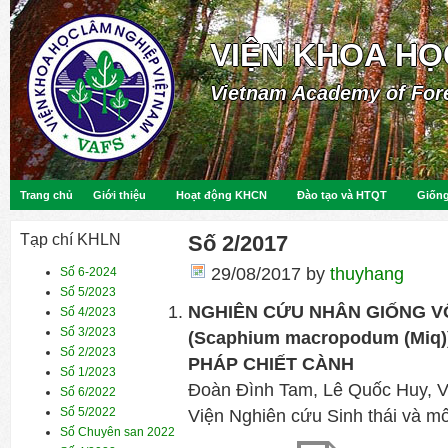
VIỆN KHOA HỌ
Vietnam Academy of For
Trang chủ
Giới thiệu
Hoạt động KHCN
Đào tạo và HTQT
Giống
Tạp chí KHLN
Số 2/2017
29/08/2017
by
thuyhang
Số 6-2024
Số 5/2023
NGHIÊN CỨU NHÂN GIỐNG VÔ
Số 4/2023
Số 3/2023
(Scaphium macropodum (Mi
Số 2/2023
PHÁP CHIẾT CÀNH
Số 1/2023
Đoàn Đình Tam, Lê Quốc Huy, 
Số 6/2022
Số 5/2022
Viện Nghiên cứu Sinh thái và m
Số Chuyên san 2022