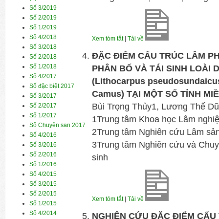
Số 3/2019
Số 2/2019
Số 1/2019
Số 4/2018
Xem tóm tắt
|
Tải về
Số 3/2018
ĐẶC ĐIỂM CẤU TRÚC LÂM P
Số 2/2018
Số 1/2018
PHÂN BỐ VÀ TÁI SINH LOÀI 
Số 4/2017
(Lithocarpus pseudosundaicus
Số đặc biệt 2017
Camus) TẠI MỘT SỐ TỈNH MIỀ
Số 3/2017
Bùi Trọng Thủy1, Lương Thế D
Số 2/2017
Số 1/2017
1Trung tâm Khoa học Lâm nghi
Số Chuyên san 2017
2Trung tâm Nghiên cứu Lâm sản
Số 4/2016
3Trung tâm Nghiên cứu và Chuyể
Số 3/2016
Số 2/2016
sinh
Số 1/2016
Số 4/2015
Số 3/2015
Số 2/2015
Xem tóm tắt
|
Tải về
Số 1/2015
Số 4/2014
NGHIÊN CỨU ĐẶC ĐIỂM CẤU 