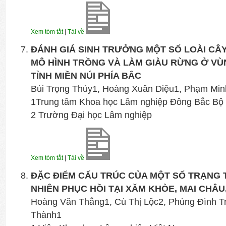
Xem tóm tắt
|
Tải về
ĐÁNH GIÁ SINH TRƯỞNG MỘT SỐ LOÀI CÂ
MÔ HÌNH TRỒNG VÀ LÀM GIÀU RỪNG Ở VÙ
TỈNH MIỀN NÚI PHÍA BẮC
Bùi Trọng Thủy1, Hoàng Xuân Diệu1, Phạm Min
1Trung tâm Khoa học Lâm nghiệp Đông Bắc Bộ
2 Trường Đại học Lâm nghiệp
Xem tóm tắt
|
Tải về
ĐẶC ĐIỂM CẤU TRÚC CỦA MỘT SỐ TRẠNG 
NHIÊN PHỤC HỒI TẠI XĂM KHÒE, MAI CHÂU
Hoàng Văn Thắng1, Cù Thị Lộc2, Phùng Đình T
Thành1