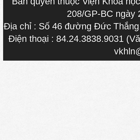
Bản quyền thuộc Viện Khoa học
208/GP-BC ngày 
Địa chỉ : Số 46 đường Đức Thắn
Điện thoại : 84.24.3838.9031 (Vă
vkhln