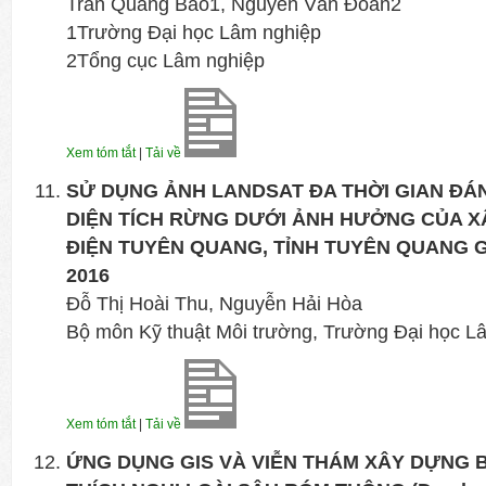
Trần Quang Bảo1, Nguyễn Văn Đoàn2
1Trường Đại học Lâm nghiệp
2Tổng cục Lâm nghiệp
Xem tóm tắt
|
Tải về
SỬ DỤNG ẢNH LANDSAT ĐA THỜI GIAN ĐÁ
DIỆN TÍCH RỪNG DƯỚI ẢNH HƯỞNG CỦA 
ĐIỆN TUYÊN QUANG, TỈNH TUYÊN QUANG GI
2016
Đỗ Thị Hoài Thu, Nguyễn Hải Hòa
Bộ môn Kỹ thuật Môi trường, Trường Đại học L
Xem tóm tắt
|
Tải về
ỨNG DỤNG GIS VÀ VIỄN THÁM XÂY DỰNG 