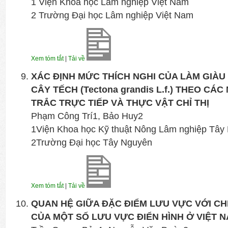
1 Viện Khoa học Lâm nghiệp Việt Nam
2 Trường Đại học Lâm nghiệp Việt Nam
Xem tóm tắt
|
Tải về
XÁC ĐỊNH MỨC THÍCH NGHI CỦA LÀM GIÀ
CÂY TẾCH (Tectona grandis L.f.) THEO CÁ
TRẮC TRỰC TIẾP VÀ THỰC VẬT CHỈ THỊ
Phạm Công Trí1, Bảo Huy2
1Viện Khoa học Kỹ thuật Nông Lâm nghiệp Tây
2Trường Đại học Tây Nguyên
Xem tóm tắt
|
Tải về
QUAN HỆ GIỮA ĐẶC ĐIỂM LƯU VỰC VỚI C
CỦA MỘT SỐ LƯU VỰC ĐIỂN HÌNH Ở VIỆT 