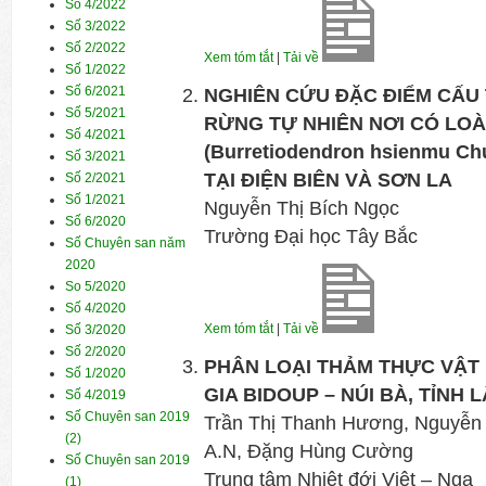
Số 4/2022
Số 3/2022
Số 2/2022
Xem tóm tắt
|
Tải về
Số 1/2022
Số 6/2021
NGHIÊN CỨU ĐẶC ĐIỂM CẤU 
Số 5/2021
RỪNG TỰ NHIÊN NƠI CÓ LOÀ
Số 4/2021
(Burretiodendron hsienmu C
Số 3/2021
TẠI ĐIỆN BIÊN VÀ SƠN LA
Số 2/2021
Số 1/2021
Nguyễn Thị Bích Ngọc
Số 6/2020
Trường Đại học Tây Bắc
Số Chuyên san năm
2020
So 5/2020
Số 4/2020
Xem tóm tắt
|
Tải về
Số 3/2020
Số 2/2020
PHÂN LOẠI THẢM THỰC VẬ
Số 1/2020
GIA BIDOUP – NÚI BÀ, TỈNH
Số 4/2019
Số Chuyên san 2019
Trần Thị Thanh Hương, Nguyễn 
(2)
A.N, Đặng Hùng Cường
Số Chuyên san 2019
Trung tâm Nhiệt đới Việt – Nga
(1)