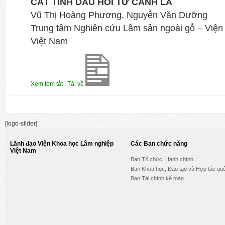
CẤT TINH DẦU HỒI TỪ CÀNH LÁ
Vũ Thị Hoàng Phương, Nguyễn Văn Dưỡng
Trung tâm Nghiên cứu Lâm sản ngoài gỗ – Việ
Việt Nam
Xem tóm tắt
|
Tải về
[logo-slider]
Lãnh đạo Viện Khoa học Lâm nghiệp
Các Ban chức năng
Việt Nam
Ban Tổ chức, Hành chính
Ban Khoa học, Đào tạo và Hợp tác quố
Ban Tài chính kế toán