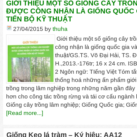
GIỚI THIỆU MỘT SỐ GIỐNG CÂY TRỒ
ĐƯỢC CÔNG NHẬN LÀ GIỐNG QUỐC 
TIẾN BỘ KỸ THUẬT
27/04/2015
by
thuha
Giới thiệu một số giống cây t
công nhận là giống quốc gia và
thuật/GS.TS. Võ Đại Hải, TS. 
H.,2013.-176tr; 16 x 24 cm. I
2 Ngôn ngữ: TIếng Việt Tóm tắ
thống hoá những ấn phẩm giới 
trồng trong lâm nghiệp trong những năm gần đây
hơn cho công tác trồng rừng và tái cơ cấu ngành
Giống cây trồng lâm nghiệp; Giống Quốc gia; Giốn
[Read more...]
Giống Keo lá tràm – Ký hiệu: AA12