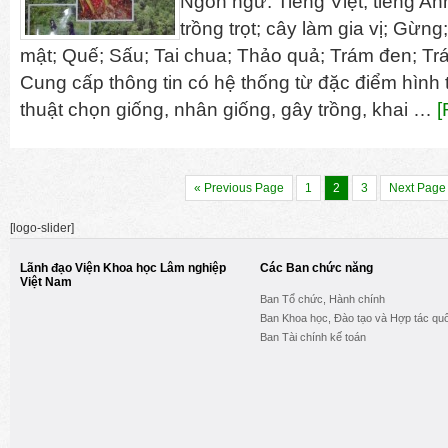
Ngôn ngữ: Tiếng Việt, tiếng An
trồng trọt; cây làm gia vị; Gừn
mật; Quế; Sấu; Tai chua; Thảo quả; Trám đen; Trá
Cung cấp thông tin có hệ thống từ đặc điểm hình t
thuật chọn giống, nhân giống, gây trồng, khai …
[
« Previous Page
1
2
3
Next Page
[logo-slider]
Lãnh đạo Viện Khoa học Lâm nghiệp
Các Ban chức năng
Việt Nam
Ban Tổ chức, Hành chính
Ban Khoa học, Đào tạo và Hợp tác quố
Ban Tài chính kế toán