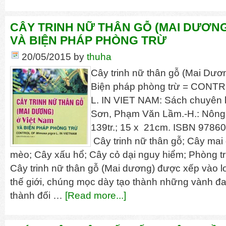
CÂY TRINH NỮ THÂN GỖ (MAI DƯƠNG
VÀ BIỆN PHÁP PHÒNG TRỪ
20/05/2015
by
thuha
Cây trinh nữ thân gỗ (Mai Dươ
Biện pháp phòng trừ = CONTR
L. IN VIET NAM: Sách chuyên
Sơn, Phạm Văn Lầm.-H.: Nông 
139tr.; 15 x 21cm. ISBN 9786
Cây trinh nữ thân gỗ; Cây ma
mèo; Cây xấu hổ; Cây cỏ dại nguy hiểm; Phòng tr
Cây trinh nữ thân gỗ (Mai dương) được xếp vào loà
thế giới, chúng mọc dày tạo thành những vành đai
thành đối …
[Read more...]