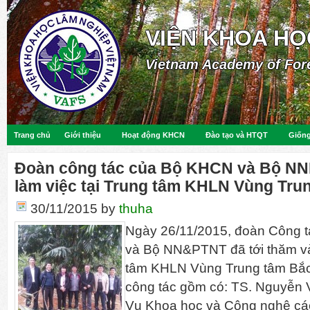
VIỆN KHOA HỌ
Vietnam Academy of For
Trang chủ
Giới thiệu
Hoạt động KHCN
Đào tạo và HTQT
Giống
Đoàn công tác của Bộ KHCN và Bộ N
làm việc tại Trung tâm KHLN Vùng Tru
30/11/2015
by
thuha
Ngày 26/11/2015, đoàn Công 
và Bộ NN&PTNT đã tới thăm và 
tâm KHLN Vùng Trung tâm Bắc
công tác gồm có: TS. Nguyễn V
Vụ Khoa học và Công nghệ các