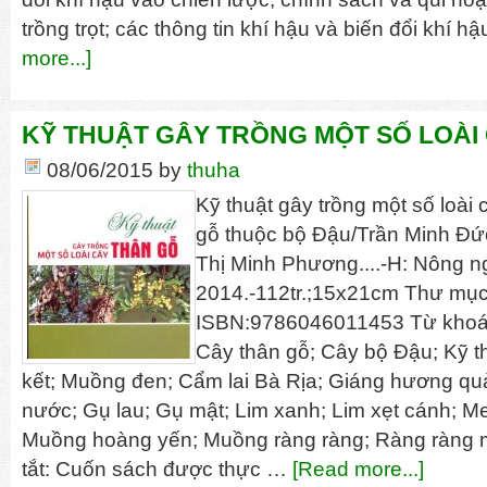
trồng trọt; các thông tin khí hậu và biến đổi khí 
more...]
KỸ THUẬT GÂY TRỒNG MỘT SỐ LOÀI
08/06/2015
by
thuha
Kỹ thuật gây trồng một số loài 
gỗ thuộc bộ Đậu/Trần Minh Đức
Thị Minh Phương....-H: Nông n
2014.-112tr.;15x21cm Thư mục:
ISBN:9786046011453 Từ khoá: 
Cây thân gỗ; Cây bộ Đậu; Kỹ t
kết; Muồng đen; Cẩm lai Bà Rịa; Giáng hương quả
nước; Gụ lau; Gụ mật; Lim xanh; Lim xẹt cánh; 
Muồng hoàng yến; Muồng ràng ràng; Ràng ràng m
tắt: Cuốn sách được thực …
[Read more...]