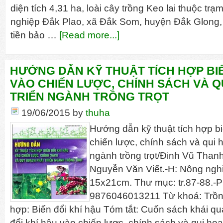
diện tích 4,31 ha, loài cây trồng Keo lai thuộc t
nghiệp Đắk Plao, xã Đắk Som, huyện Đắk Glong, 
tiền bảo …
[Read more...]
HƯỚNG DẪN KỸ THUẬT TÍCH HỢP BIẾ
VÀO CHIẾN LƯỢC, CHÍNH SÁCH VÀ 
TRIỂN NGÀNH TRỒNG TRỌT
19/06/2015
by
thuha
Hướng dẫn kỹ thuật tích hợp bi
chiến lược, chính sách và qui h
ngành trồng trọt/Đinh Vũ Than
Nguyễn Văn Viết.-H: Nông nghi
15x21cm. Thư mục: tr.87-88.-P
9876046013211 Từ khoá: Trồng 
hợp: Biến đổi khí hậu Tóm tắt: Cuốn sách khái quá
đổi khí hậu vào chiến lược, chính sách và qui ho