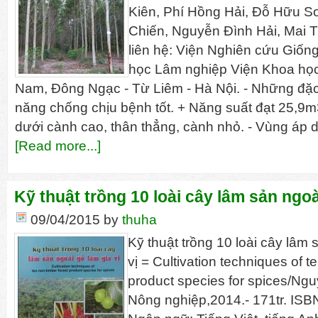
Kiên, Phí Hồng Hải, Đỗ Hữu 
Chiến, Nguyễn Đình Hải, Mai Tr
liên hệ: Viện Nghiên cứu Giốn
học Lâm nghiệp Viện Khoa học
Nam, Đông Ngạc - Từ Liêm - Hà Nội. - Những đặc
năng chống chịu bệnh tốt. + Năng suất đạt 25,9
dưới cành cao, thân thẳng, cành nhỏ. - Vùng áp
[Read more...]
Kỹ thuật trồng 10 loài cây lâm sản ngoà
09/04/2015
by
thuha
Kỹ thuật trồng 10 loài cây lâm 
vị = Cultivation techniques of t
product species for spices/Ng
Nông nghiệp,2014.- 171tr. IS