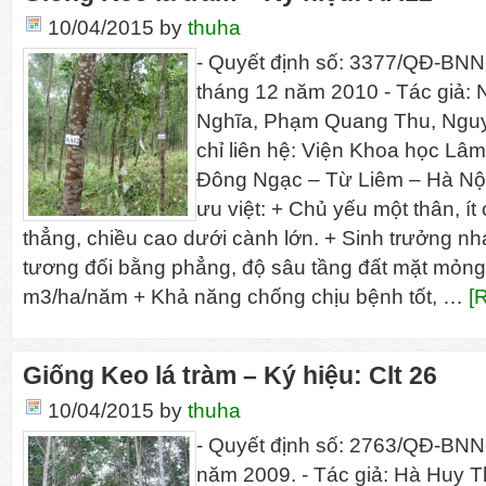
10/04/2015
by
thuha
- Quyết định số: 3377/QĐ-BN
tháng 12 năm 2010 - Tác giả:
Nghĩa, Phạm Quang Thu, Nguyê
chỉ liên hệ: Viện Khoa học Lâ
Đông Ngạc – Từ Liêm – Hà Nội
ưu việt: + Chủ yếu một thân, í
thẳng, chiều cao dưới cành lớn. + Sinh trưởng nhan
tương đối bằng phẳng, độ sâu tầng đất mặt mỏn
m3/ha/năm + Khả năng chống chịu bệnh tốt, …
[
Giống Keo lá tràm – Ký hiệu: Clt 26
10/04/2015
by
thuha
- Quyết định số: 2763/QĐ-BNN
năm 2009. - Tác giả: Hà Huy 