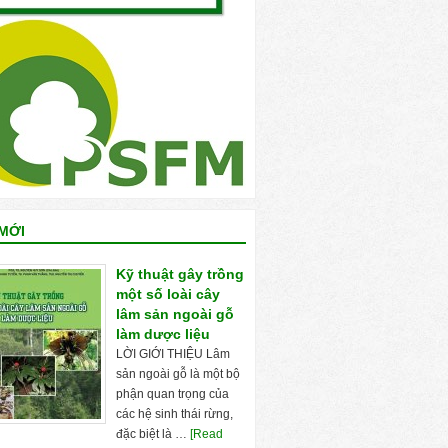
MỚI
Kỹ thuật gây trồng
một số loài cây
lâm sản ngoài gỗ
làm dược liệu
LỜI GIỚI THIỆU Lâm
sản ngoài gỗ là một bộ
phận quan trọng của
các hệ sinh thái rừng,
đặc biệt là …
[Read