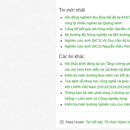
Tin mới nhất
Hội đồng nghiệm thu tổng kết đề tài KHCN
rừng tự nhiên nghèo tại Quảng Ninh
Công bố kết quả xét công nhận đạt tiêu
Bộ trưởng Bộ Nông nghiệp và Môi trường
Nghiên cứu sinh (NCS) Vũ Duy Văn đã bảo
Nghiên cứu sinh (NCS) Nguyễn Hữu Thịnh
Các tin khác
Hội thảo khởi động dự án Tăng cường ph
các mô hình trình diễn và cải thiện hệ t
Kiểm tra hiện trường thực hiện các Đề tà
Tọa đàm về khoa học công nghệ và giao 
Hội LHPN Việt Nam (20/10/1930-20/10/2
Thông báo về việc phát sóng 2 phóng sự t
Giống + Lâm sinh và Công nghiệp rừng
Kiểm tra hiện trường nghiên cứu của V
Filed Under:
Tin nổi bật
,
Tổ chức Hành c