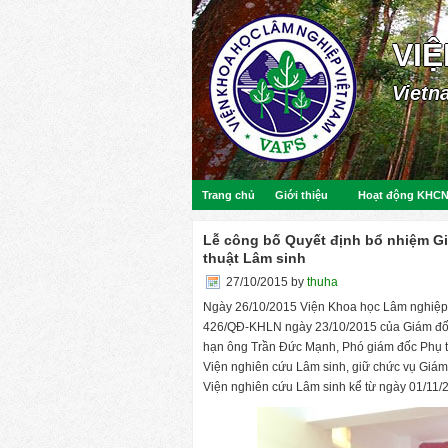
VI
Vietn
Trang chủ
Giới thiệu
Hoạt động KHC
Lễ công bố Quyết định bổ nhiệm G
thuật Lâm sinh
27/10/2015
by
thuha
Ngày 26/10/2015 Viện Khoa học Lâm nghiệp V
426/QĐ-KHLN ngày 23/10/2015 của Giám đốc 
hạn ông Trần Đức Mạnh, Phó giám đốc Phụ t
Viện nghiên cứu Lâm sinh, giữ chức vụ Giám
Viện nghiên cứu Lâm sinh kể từ ngày 01/11/