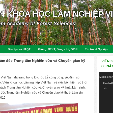
ỆN KHOA HỌC LÂM NGHIỆP V
am Academy of Forest Sciences
N
Đào tạo và HTQT
Giống, BTKT, Sáng chế, GPHI
Tin tức & Sự kiện
iám đốc Trung tâm Nghiên cứu và Chuyển giao kỹ
VIỆN 
60 NĂ
Video
Media error
iệt Nam đã trang trọng tổ chức Lễ công bố quyết định số
Player
Viện Khoa học Lâm nghiệp Việt Nam về việc bổ nhiệm có thời
Download F
rách Trung tâm Nghiên cứu và Chuyển giao kỹ thuật Lâm sinh,
_=1
 đốc Trung tâm Nghiên cứu và Chuyển giao kỹ thuật Lâm sinh,
2015.