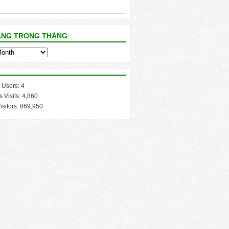
ĂNG TRONG THÁNG
 Users:
4
s Visits:
4,860
isitors:
869,950