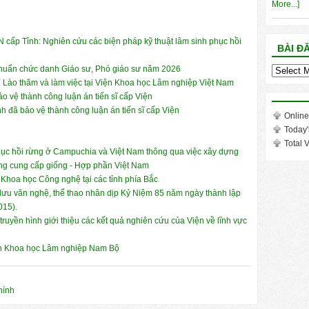
More...]
 cấp Tỉnh: Nghiên cứu các biện pháp kỹ thuật lâm sinh phục hồi
BÀI Đ
 chuẩn chức danh Giáo sư, Phó giáo sư năm 2026
Bài
 Lào thăm và làm việc tại Viện Khoa học Lâm nghiệp Việt Nam
đăng
 vệ thành công luận án tiến sĩ cấp Viện
trong
 đã bảo vệ thành công luận án tiến sĩ cấp Viện
tháng
Online
Today'
Total V
ục hồi rừng ở Campuchia và Việt Nam thông qua việc xây dựng
hống cung cấp giống - Hợp phần Việt Nam
i Khoa học Công nghệ tại các tỉnh phía Bắc
lưu văn nghệ, thể thao nhân dịp Kỷ Niệm 85 năm ngày thành lập
015).
ruyền hình giới thiệu các kết quả nghiên cứu của Viện về lĩnh vực
iện Khoa học Lâm nghiệp Nam Bộ
hính