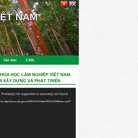
IỆT NAM
Văn bản
CSDL
KHOA HỌC LÂM NGHIỆP VIỆT NAM
M XÂY DỰNG VÀ PHÁT TRIỂN
: Format(s) not supported or source(s) not found
ile: http://home.vafs.gov.vn:81/KHCN/Video/VKHLNVN60nam.mp4?