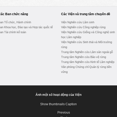
Các Ban chức năng
Các Viện và trung tâm chuyên đề
an Tổ chức, Hành chính
Viện Nghiên cứu Lâm sinh
an Khoa học, Đào tạo và Hợp tác quốc tế
Viện Nghiên cứu Công nghiệp rừng
an Tài chính kế toán
Viện Nghiên cứu Giống và Công nghệ sinh
học Lâm nghiệp
Viện Nghiên cứu Sinh thái và Môi trường
rừng
Trung tâm Nghiên cứu Lâm sản ngoài gỗ
Trung tâm Nghiên cứu Bảo vệ rừng
Trung tâm Nghiên cứu Kinh tế Lâm nghiệp
Văn phòng Chứng chỉ Quản lý rừng bền
vững
Ảnh một số hoạt động của Viện
Show thumbnails
Caption
Previous