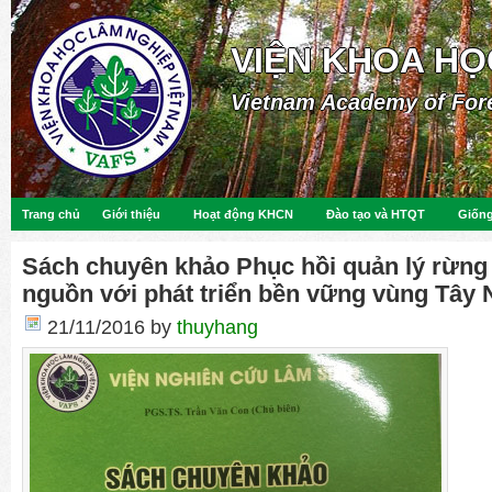
VIỆN KHOA HỌ
Vietnam Academy of For
Trang chủ
Giới thiệu
Hoạt động KHCN
Đào tạo và HTQT
Giống
Sách chuyên khảo Phục hồi quản lý rừng
nguồn với phát triển bền vững vùng Tây
21/11/2016
by
thuyhang