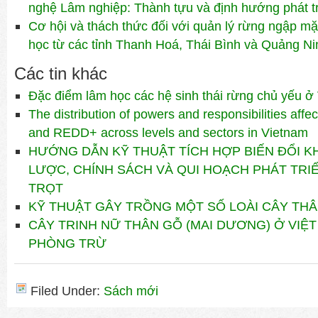
nghệ Lâm nghiệp: Thành tựu và định hướng phát tr
Cơ hội và thách thức đối với quản lý rừng ngập mặ
học từ các tỉnh Thanh Hoá, Thái Bình và Quảng Ni
Các tin khác
Đặc điểm lâm học các hệ sinh thái rừng chủ yếu ở
The distribution of powers and responsibilities affec
and REDD+ across levels and sectors in Vietnam
HƯỚNG DẪN KỸ THUẬT TÍCH HỢP BIẾN ĐỔI K
LƯỢC, CHÍNH SÁCH VÀ QUI HOẠCH PHÁT TR
TRỌT
KỸ THUẬT GÂY TRỒNG MỘT SỐ LOÀI CÂY TH
CÂY TRINH NỮ THÂN GỖ (MAI DƯƠNG) Ở VIỆT
PHÒNG TRỪ
Filed Under:
Sách mới