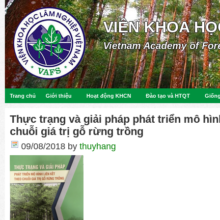
VIỆN KHOA HỌ
Vietnam Academy of For
Trang chủ
Giới thiệu
Hoạt động KHCN
Đào tạo và HTQT
Giống
Thực trạng và giải pháp phát triển mô hình
chuỗi giá trị gỗ rừng trồng
09/08/2018
by
thuyhang