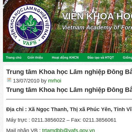
VIỆN KHOA HỌ
Vietnam Academy of For
Trang chủ
Giới thiệu
Hoạt động KHCN
Đào tạo và HTQT
Giống
Trung tâm Khoa học Lâm nghiệp Đông B
13/07/2010
by
mrhoi
Trung tâm Khoa học Lâm nghiệp Đông B
————————————————————————
Địa chỉ :
Xã Ngọc Thanh, Thị xã Phúc Yên, Tỉnh V
Máy trực : 0211.3856022 – Fax: 0211.3856061
Mail nhận VB :
trtamdbb@vafs.gov.vn