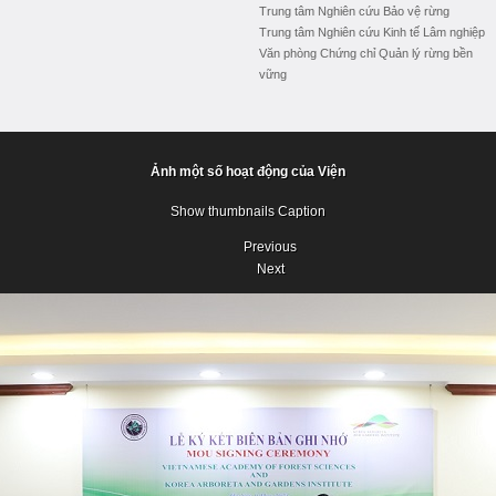
Trung tâm Nghiên cứu Bảo vệ rừng
Trung tâm Nghiên cứu Kinh tế Lâm nghiệp
Văn phòng Chứng chỉ Quản lý rừng bền
vững
Ảnh một số hoạt động của Viện
Show thumbnails
Caption
Previous
Next
Previous
Next