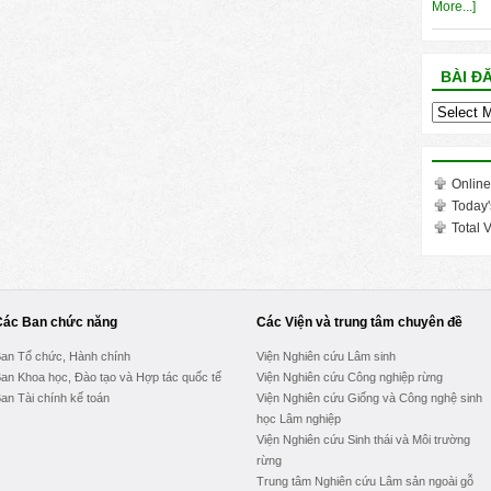
More...]
BÀI Đ
Bài
đăng
trong
tháng
Online
Today'
Total V
Các Ban chức năng
Các Viện và trung tâm chuyên đề
an Tổ chức, Hành chính
Viện Nghiên cứu Lâm sinh
an Khoa học, Đào tạo và Hợp tác quốc tế
Viện Nghiên cứu Công nghiệp rừng
an Tài chính kế toán
Viện Nghiên cứu Giống và Công nghệ sinh
học Lâm nghiệp
Viện Nghiên cứu Sinh thái và Môi trường
rừng
Trung tâm Nghiên cứu Lâm sản ngoài gỗ