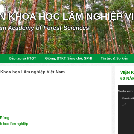
ỆN KHOA HỌC LÂM NGHIỆP V
am Academy of Forest Sciences
N
Đào tạo và HTQT
Giống, BTKT, Sáng chế, GPHI
Tin tức & Sự kiện
n Khoa học Lâm nghiệp Việt Nam
VIỆN 
60 NĂ
Video
Media error
Player
Download F
_=1
g Rừng
h học lâm nghiệp