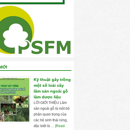
MỚI
Kỹ thuật gây trồng
một số loài cây
lâm sản ngoài gỗ
làm dược liệu
LỜI GIỚI THIỆU Lâm
sản ngoài gỗ là một bộ
phận quan trọng của
các hệ sinh thái rừng,
đặc biệt là …
[Read