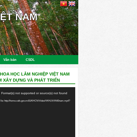
IỆT NAM
Văn bản
CSDL
KHOA HỌC LÂM NGHIỆP VIỆT NAM
M XÂY DỰNG VÀ PHÁT TRIỂN
: Format(s) not supported or source(s) not found
ile: http://home.vafs.gov.vn:81/KHCN/Video/VKHLNVN60nam.mp4?