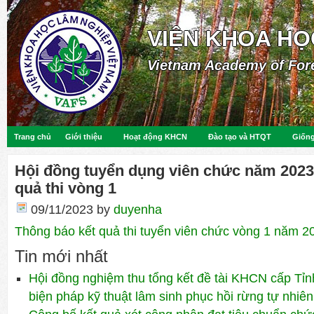
VIỆN KHOA HỌ
Vietnam Academy of For
Trang chủ
Giới thiệu
Hoạt động KHCN
Đào tạo và HTQT
Giống
Hội đồng tuyển dụng viên chức năm 2023
quả thi vòng 1
09/11/2023
by
duyenha
Thông báo kết quả thi tuyển viên chức vòng 1 năm 2
Tin mới nhất
Hội đồng nghiệm thu tổng kết đề tài KHCN cấp Tỉn
biện pháp kỹ thuật lâm sinh phục hồi rừng tự nhiên