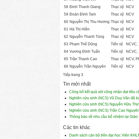
58
Đinh Thanh Giang
Thạc sỹ
NCV
59
Đoàn Đình Tam
Thạc sỹ
NCV
60
Nguyễn Thị Thu Hương
Thạc sỹ
NCV
61
Hà Thị Hiền
Thạc sỹ
NCV
62
Nguyễn Thanh Tùng
Thạc sỹ
NCV
63
Phạm Thế Dũng
Tiến sỹ
NCVC, 
64
Vương Đình Tuấn
Tiến sỹ
NCVC, 
65
Trần Thanh Cao
Thạc sỹ
NCV, P
66
Nguyễn Trần Nguyên
Tiến sỹ
NCV
Tiếp trang 3
Tin mới nhất
Công bố kết quả xét công nhận đạt tiêu
Nghiên cứu sinh (NCS) Vũ Duy Văn đã bảo
Nghiên cứu sinh (NCS) Nguyễn Hữu Thịnh
Nghiên cứu sinh (NCS) Trần Cao Nguyên đ
Thông báo về nhu cầu bổ nhiệm lại Giáo
Các tin khác
Danh sách cán bộ trên đại học Viện KH