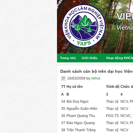
VI
Vietn
Trang chủ
Giới thiệu
Hoạt động KHC
Danh sách cán bộ trên đại học Việ
16/03/2009
by
mrhoi
TT
Họ và tên
Trình độ
Chức d
A
B
3
4
34
Bùi Duy Ngọc
Thạc sỹ
NCV, P
35
Nguyễn Xuân Hiên
Thạc sỹ
NCV
36
Phạm Quang Thu
PGS.TS
NCVC, 
37
Đào Ngọc Quang
Thạc sỹ
NCV, P
38
Trần Thanh Trăng
Thạc sỹ
NCV