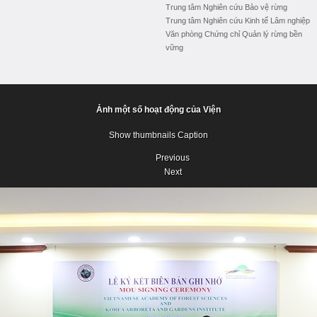
Trung tâm Nghiên cứu Bảo vệ rừng
Trung tâm Nghiên cứu Kinh tế Lâm nghiệp
Văn phòng Chứng chỉ Quản lý rừng bền
vững
Ảnh một số hoạt động của Viện
Show thumbnails
Caption
Previous
Next
Previous
Next