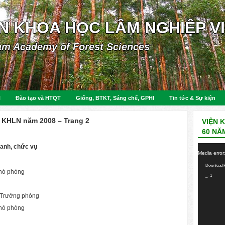
ỆN KHOA HỌC LÂM NGHIỆP V
am Academy of Forest Sciences
N
Đào tạo và HTQT
Giống, BTKT, Sáng chế, GPHI
Tin tức & Sự kiện
n KHLN năm 2008 – Trang 2
VIỆN 
60 NĂ
anh, chức vụ
Video
Media error
Player
Download F
hó phòng
_=1
Trưởng phòng
hó phòng