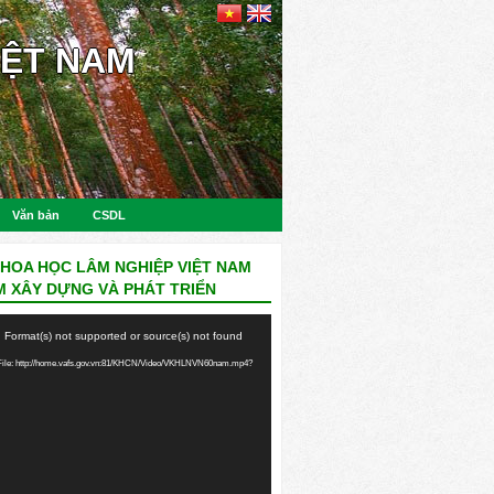
IỆT NAM
Văn bản
CSDL
KHOA HỌC LÂM NGHIỆP VIỆT NAM
M XÂY DỰNG VÀ PHÁT TRIỂN
: Format(s) not supported or source(s) not found
ile: http://home.vafs.gov.vn:81/KHCN/Video/VKHLNVN60nam.mp4?