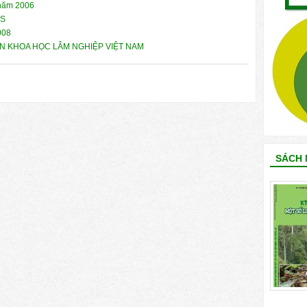
 năm 2006
CS
008
ỆN KHOA HỌC LÂM NGHIỆP VIỆT NAM
SÁCH 