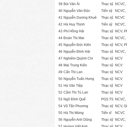
39
Bùi Văn Ái
Thạc sỹ
NCVC, 
40
Nguyễn Văn Đức
Tiến sỹ
NCVC, 
41
Nguyễn Dương Khuê
Thạc sỹ
NCVC
42
Hà Huy Thịnh
Tiến sỹ
NCVC, 
43
Phí Hồng Hải
Thạc sỹ
NCV, P
44
Đoàn Thị Mai
Thạc sỹ
NCVC, 
45
Nguyễn Đức Kiên
Thạc sỹ
NCV, P
46
Nguyễn Đình Hải
Thạc sỹ
NCVC, 
47
Nghiêm Quỳnh Chi
Thạc sỹ
NCV
48
Mai Trung Kiên
Thạc sỹ
NCV
49
Cấn Thị Lan
Thạc sỹ
NCV
50
Nguyễn Tuấn Hưng
Thạc sỹ
NCV
51
Hà Văn Tiệp
Thạc sỹ
NCV
52
Cầm Thị Tú Lan
Thạc sỹ
NCV
53
Ngô Đình Quế
PGS.TS
NCVC, 
54
Vũ Tấn Phương
Thạc sỹ
NCV, G
55
Hà Thị Mừng
Tiến sĩ
NCVC
56
Nguyễn Anh Dũng
Thạc sỹ
NCVC, 
57
Hoàng Việt Anh
Thạc sỹ
NCV