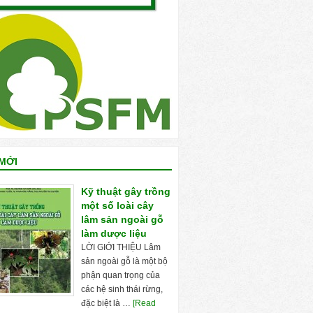
MỚI
Kỹ thuật gây trồng
một số loài cây
lâm sản ngoài gỗ
làm dược liệu
LỜI GIỚI THIỆU Lâm
sản ngoài gỗ là một bộ
phận quan trọng của
các hệ sinh thái rừng,
đặc biệt là …
[Read