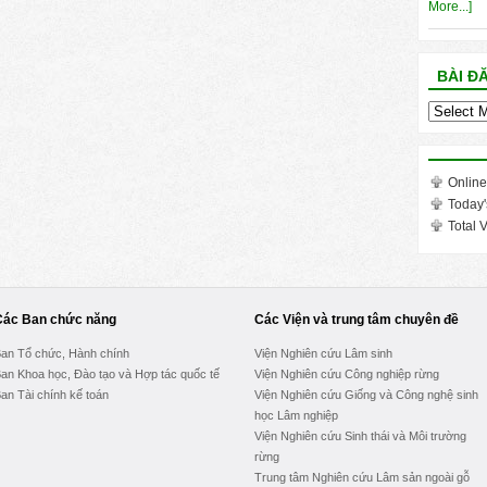
More...]
BÀI Đ
Bài
đăng
trong
tháng
Online
Today'
Total V
Các Ban chức năng
Các Viện và trung tâm chuyên đề
an Tổ chức, Hành chính
Viện Nghiên cứu Lâm sinh
an Khoa học, Đào tạo và Hợp tác quốc tế
Viện Nghiên cứu Công nghiệp rừng
an Tài chính kế toán
Viện Nghiên cứu Giống và Công nghệ sinh
học Lâm nghiệp
Viện Nghiên cứu Sinh thái và Môi trường
rừng
Trung tâm Nghiên cứu Lâm sản ngoài gỗ