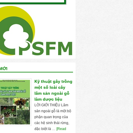
MỚI
Kỹ thuật gây trồng
một số loài cây
lâm sản ngoài gỗ
làm dược liệu
LỜI GIỚI THIỆU Lâm
sản ngoài gỗ là một bộ
phận quan trọng của
các hệ sinh thái rừng,
đặc biệt là …
[Read