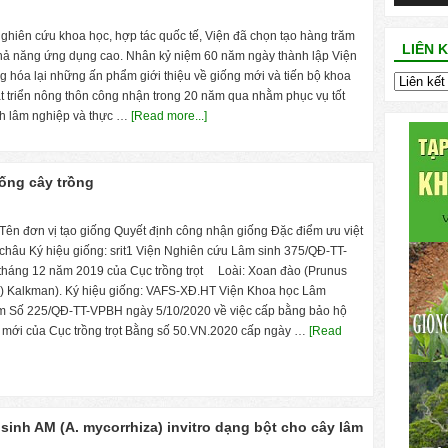
iên cứu khoa học, hợp tác quốc tế, Viện đã chọn tạo hàng trăm
LIÊN 
 khả năng ứng dụng cao. Nhân kỷ niệm 60 năm ngày thành lập Viện
g hóa lại những ấn phẩm giới thiệu về giống mới và tiến bộ khoa
riển nông thôn công nhận trong 20 năm qua nhằm phục vụ tốt
ành lâm nghiệp và thực …
[Read more...]
ống cây trồng
 Tên đơn vị tạo giống Quyết định công nhận giống Đặc điểm ưu việt
 châu Ký hiệu giống: srit1 Viện Nghiên cứu Lâm sinh 375/QĐ-TT-
háng 12 năm 2019 của Cục trồng trọt Loài: Xoan đào (Prunus
) Kalkman). Ký hiệu giống: VAFS-XĐ.HT Viện Khoa học Lâm
m Số 225/QĐ-TT-VPBH ngày 5/10/2020 về việc cấp bằng bảo hộ
g mới của Cục trồng trọt Bằng số 50.VN.2020 cấp ngày …
[Read
sinh AM (A. mycorrhiza) invitro dạng bột cho cây lâm