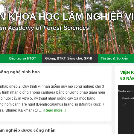
ỆN KHOA HỌC LÂM NGHIỆP V
am Academy of Forest Sciences
N
Đào tạo và HTQT
Giống, BTKT, Sáng chế, GPHI
Tin tức & Sự kiện
 công nghệ sinh học
VIỆN 
60 NĂ
pháp ghép 2. Quy trình vi nhân giống quy mô công nghiệp cho 3
Video
Media error
 Quy trình nhân giống Thông caribaea bằng phương pháp giâm hom
Player
g nuôi cấy in vitro 5. Kỹ thuật nhân giống cây Sa mộc bằng
Download F
g hom cành Tre ngọt (Dendrocalamus brandisii (Munro) Kurz) 7
_=1
rea (Blume) Kalkman) từ …
[Read more...]
 lâm nghiệp được công nhận