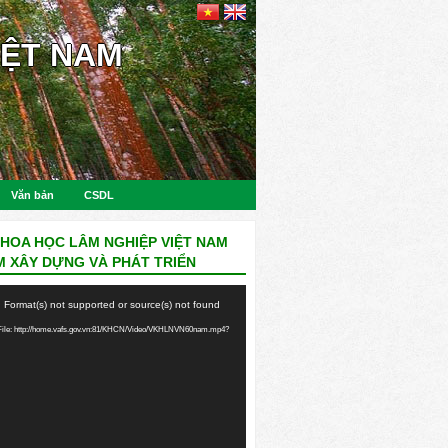
IỆT NAM
Văn bản
CSDL
KHOA HỌC LÂM NGHIỆP VIỆT NAM
M XÂY DỰNG VÀ PHÁT TRIỂN
: Format(s) not supported or source(s) not found
ile: http://home.vafs.gov.vn:81/KHCN/Video/VKHLNVN60nam.mp4?