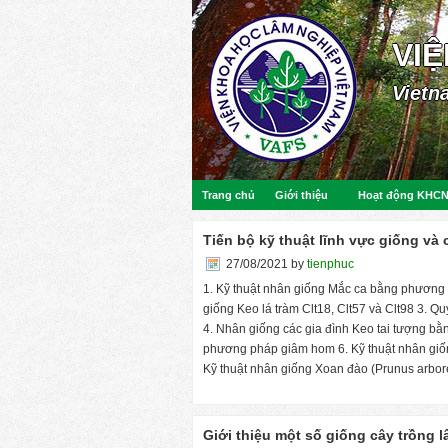
VI
Vietn
Trang chủ
Giới thiệu
Hoạt động KHC
Tiến bộ kỹ thuật lĩnh vực giống và
27/08/2021
by
tienphuc
1. Kỹ thuật nhân giống Mắc ca bằng phương 
giống Keo lá tràm Clt18, Clt57 và Clt98 3.
4. Nhân giống các gia đình Keo tai tượng bằn
phương pháp giâm hom 6. Kỹ thuật nhân giốn
Kỹ thuật nhân giống Xoan đào (Prunus arbo
Giới thiệu một số giống cây trồng