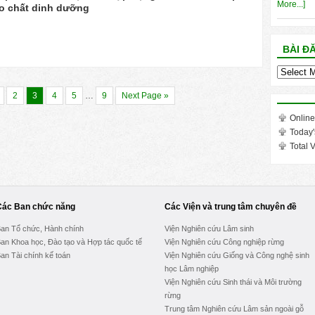
More...]
o chất dinh dưỡng
BÀI Đ
Bài
đăng
2
3
4
5
…
9
Next Page »
trong
tháng
Online
Today'
Total V
Các Ban chức năng
Các Viện và trung tâm chuyên đề
an Tổ chức, Hành chính
Viện Nghiên cứu Lâm sinh
an Khoa học, Đào tạo và Hợp tác quốc tế
Viện Nghiên cứu Công nghiệp rừng
an Tài chính kế toán
Viện Nghiên cứu Giống và Công nghệ sinh
học Lâm nghiệp
Viện Nghiên cứu Sinh thái và Môi trường
rừng
Trung tâm Nghiên cứu Lâm sản ngoài gỗ