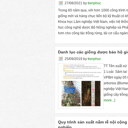
27/08/2021
by
tienphuc
Trong 60 năm qua, với hơn 1000 công trình ngh
giống mới và hàng chục tiến bộ kỹ thuật có
Khoa học Lâm nghiệp Việt Nam, việc hệ thốn
học công nghệ được Bộ Nông nghiệp và Phát t
hơn cho công tác trồng rừng, tái cơ cấu ng
Danh lục các giống được bảo hộ gi
25/09/2019
by
tienphuc
TT Tên xuất xứ
1 Loài: Sâm lai
VPBH ngày 05 t
arborea (Blume
nghiệp Việt Na
giống cây trồn
more...]
Quy trình sản xuất nấm rễ nội cộng 
nghiệp