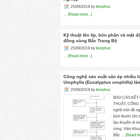
25/09/2019
by
tienphuc
…
[Read more...]
Kỹ thuật lên líp, bón phân và mật đ
đồng vùng Bắc Trung Bộ
25/09/2019
by
tienphuc
…
[Read more...]
Công nghệ sản xuất ván ép nhiều lớ
Urophylla (Eucalyptus urophilla) là
25/09/2019
by
tienphuc
BÁO CÁO KẾT 
THUẬT, CÔNG 
nghệ mới đề nghị
kích thước lớn
tàu thuyền đi 
rừng, Viện Kho
Bắc …
[Read mo