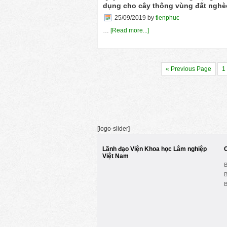
dụng cho cây thông vùng đất nghè
25/09/2019
by
tienphuc
…
[Read more...]
« Previous Page
1
[logo-slider]
Lãnh đạo Viện Khoa học Lâm nghiệp
Việt Nam
B
B
B