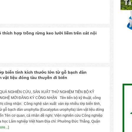
ộ thích hợp trồng rừng keo lưỡi liềm trên cát nội
p biến tính kích thước lớn từ gỗ bạch đàn
m vật liệu đóng tàu thuyền đi biển
QUẢ NGHIÊN CỨU, SẢN XUẤT THỬ NGHIỆM TIẾN BỘ KỸ
NGHỆ MỚI ĐĂNG KÝ CÔNG NHẬN Tên tiến bộ kỹ thuật, công
 công nhận: Công nghệ sản xuất ván ép nhiều lớp biến tính,
 từ gỗ bạch đàn urophylla (Eucalyptus urophylla) làm vật liệu đóng
biển Tên cơ quan, cá nhân đề nghị: Viện nghiên cứu Công nghiệp
a học Lâm nghiệp Việt Nam Địa chỉ: Phường Đức Thắng, Quận
re...]