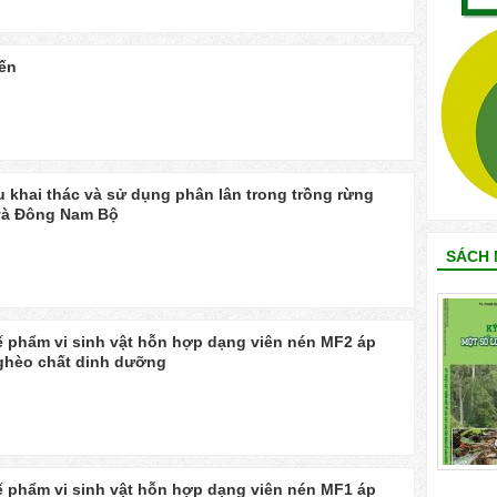
iến
au khai thác và sử dụng phân lân trong trồng rừng
 và Đông Nam Bộ
SÁCH 
ế phẩm vi sinh vật hỗn hợp dạng viên nén MF2 áp
ghèo chất dinh dưỡng
ế phẩm vi sinh vật hỗn hợp dạng viên nén MF1 áp