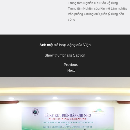
Trung tâm Nghiên cứu Bảo vệ rừng
Trung tâm Nghiên cứu Kinh tế Lâm nghiệp
Văn phòng Chứng chỉ Quản lý rừng bền
vững
Ảnh một số hoạt động của Viện
Show thumbnails
Caption
Previous
Next
Previous
Next