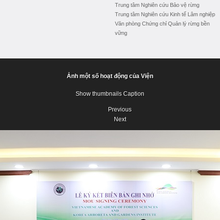
Trung tâm Nghiên cứu Bảo vệ rừng
Trung tâm Nghiên cứu Kinh tế Lâm nghiệp
Văn phòng Chứng chỉ Quản lý rừng bền
vững
Ảnh một số hoạt động của Viện
Show thumbnails
Caption
Previous
Next
Previous
Next