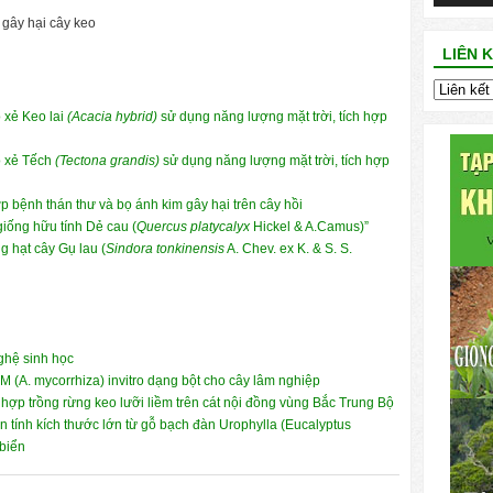
 gây hại cây keo
LIÊN 
ỗ xẻ Keo lai
(Acacia hybrid)
sử dụng năng lượng mặt trời, tích hợp
gỗ xẻ Tếch
(Tectona grandis)
sử dụng năng lượng mặt trời, tích hợp
ợp bệnh thán thư và bọ ánh kim gây hại trên cây hồi
 giống hữu tính Dẻ cau (
Quercus platycalyx
Hickel & A.Camus)”
g hạt cây Gụ lau (
Sindora tonkinensis
A. Chev. ex K. & S. S.
nghệ sinh học
AM (A. mycorrhiza) invitro dạng bột cho cây lâm nghiệp
h hợp trồng rừng keo lưỡi liềm trên cát nội đồng vùng Bắc Trung Bộ
 tính kích thước lớn từ gỗ bạch đàn Urophylla (Eucalyptus
 biển