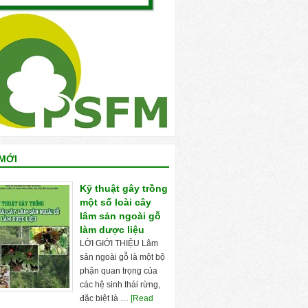
MỚI
Kỹ thuật gây trồng
một số loài cây
lâm sản ngoài gỗ
làm dược liệu
LỜI GIỚI THIỆU Lâm
sản ngoài gỗ là một bộ
phận quan trọng của
các hệ sinh thái rừng,
đặc biệt là …
[Read