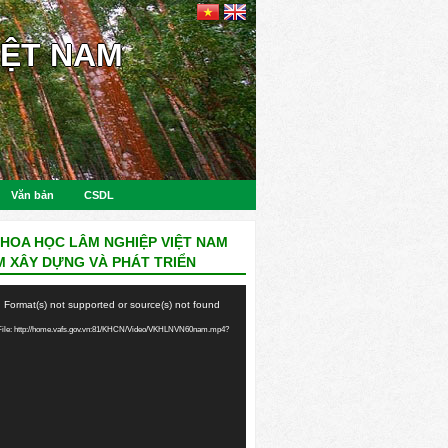
IỆT NAM
Văn bản
CSDL
KHOA HỌC LÂM NGHIỆP VIỆT NAM
M XÂY DỰNG VÀ PHÁT TRIỂN
: Format(s) not supported or source(s) not found
ile: http://home.vafs.gov.vn:81/KHCN/Video/VKHLNVN60nam.mp4?