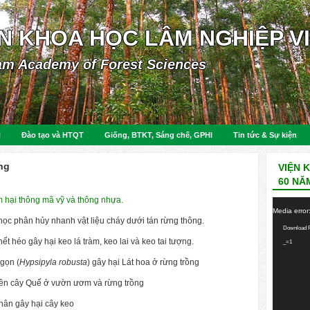
ỆN KHOA HỌC LÂM NGHIỆP V
am Academy of Forest Sciences
N
Đào tạo và HTQT
Giống, BTKT, Sáng chế, GPHI
Tin tức & Sự kiện
ng
VIỆN 
60 NĂ
óm hại thông mã vỹ và thông nhựa.
Video
Media error
Player
 học phân hủy nhanh vật liệu cháy dưới tán rừng thông.
Download F
ết héo gây hại keo lá tràm, keo lai và keo tai tượng.
_=1
gọn (
Hypsipyla robusta
) gây hại Lát hoa ở rừng trồng
 trên cây Quế ở vườn ươm và rừng trồng
thân gây hại cây keo