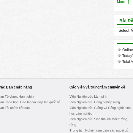
More...]
BÀI Đ
Bài
đăng
trong
tháng
Online
Today'
Total V
Các Ban chức năng
Các Viện và trung tâm chuyên đề
an Tổ chức, Hành chính
Viện Nghiên cứu Lâm sinh
an Khoa học, Đào tạo và Hợp tác quốc tế
Viện Nghiên cứu Công nghiệp rừng
an Tài chính kế toán
Viện Nghiên cứu Giống và Công nghệ sinh
học Lâm nghiệp
Viện Nghiên cứu Sinh thái và Môi trường
rừng
Trung tâm Nghiên cứu Lâm sản ngoài gỗ