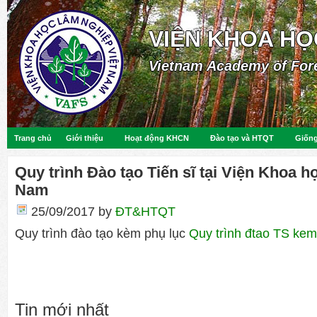
VIỆN KHOA HỌ
Vietnam Academy of For
Trang chủ
Giới thiệu
Hoạt động KHCN
Đào tạo và HTQT
Giống
Quy trình Đào tạo Tiến sĩ tại Viện Khoa h
Nam
25/09/2017
by
ĐT&HTQT
Quy trình đào tạo kèm phụ lục
Quy trình đtao TS kem
Tin mới nhất