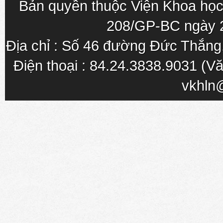
Bản quyền thuộc Viện Khoa học
208/GP-BC ngày 
Địa chỉ : Số 46 đường Đức Thắn
Điện thoại : 84.24.3838.9031 (Vă
vkhln