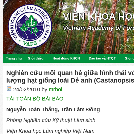
VIỆN KHOA HỌ
Vietnam Academy of For
Trang chủ
Giới thiệu
Hoạt động KHCN
Đào tạo và HTQT
Giống
Nghiên cứu mối quan hệ giữa hình thái v
lượng hạt giống loài Dẻ anh (Castanopsis
24/02/2010
by
mrhoi
TẢI TOÀN BỘ BÀI BÁO
Nguyễn Toàn Thắng, Trần Lâm Đồng
Phòng Nghiên cứu Kỹ thuật Lâm sinh
Viện Khoa học Lâm nghiệp Việt Nam