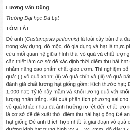
Lương Văn Dũng
Trường Đại học Đà Lạt
TÓM TẮT
Dẻ anh (
Castanopsis piriformis
) là loài cây bản địa đ
trong xây dựng, đồ mộc, đồ gia dụng và hạt là thực p
cứu mối quan hệ giữa hình thái vỏ quả và chất lượng
cần thiết làm cơ sở để xác định thời điểm thu hái hạt
nhằm nâng cao phẩm chất gieo ươm. Thí nghiệm bố trí
quả: (i) vỏ quả xanh; (ii) vỏ quả chín và (iii) vỏ quả b
đánh giá chất lượng hạt giống gồm: Kích thước hạt; 
1.000 hạt; Tỷ lệ nảy mầm và Khối lượng quả với khối
lượng nhân trắng. Kết quả phân tích phương sai cho 
vỏ quả khác nhau đã ảnh hưởng rõ rệt đến chất lượng
là cơ sở để đề xuất thời điểm thu hái hạt giống Dẻ an
hạt giống Dẻ anh thích hợp nhất là giai đoạn vỏ quả c
đường kính hạt trung bình 22,9 – 24,7mm, độ dày 17