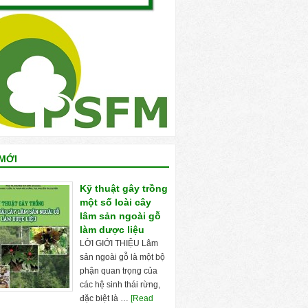
MỚI
Kỹ thuật gây trồng
một số loài cây
lâm sản ngoài gỗ
làm dược liệu
LỜI GIỚI THIỆU Lâm
sản ngoài gỗ là một bộ
phận quan trọng của
các hệ sinh thái rừng,
đặc biệt là …
[Read