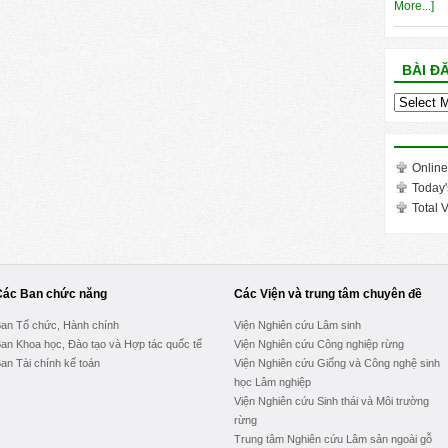
More...]
BÀI Đ
Bài
đăng
trong
tháng
Online
Today'
Total V
Các Ban chức năng
Các Viện và trung tâm chuyên đề
an Tổ chức, Hành chính
Viện Nghiên cứu Lâm sinh
an Khoa học, Đào tạo và Hợp tác quốc tế
Viện Nghiên cứu Công nghiệp rừng
an Tài chính kế toán
Viện Nghiên cứu Giống và Công nghệ sinh
học Lâm nghiệp
Viện Nghiên cứu Sinh thái và Môi trường
rừng
Trung tâm Nghiên cứu Lâm sản ngoài gỗ