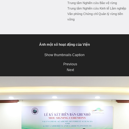
Trung tâm Nghiên cứu Bảo vệ rừng
Trung tâm Nghiên cứu Kinh tế Lâm nghiệp
Văn phòng Chứng chỉ Quản lý rừng bền
vững
Ảnh một số hoạt động của Viện
Show thumbnails
Caption
Previous
Next
Previous
Next