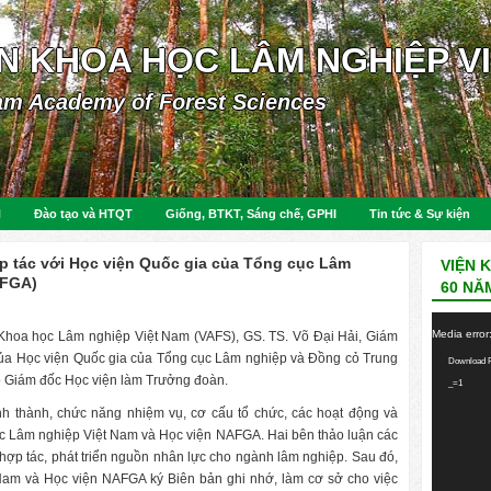
ỆN KHOA HỌC LÂM NGHIỆP V
am Academy of Forest Sciences
N
Đào tạo và HTQT
Giống, BTKT, Sáng chế, GPHI
Tin tức & Sự kiện
ợp tác với Học viện Quốc gia của Tổng cục Lâm
VIỆN 
AFGA)
60 NĂ
Video
Media error
Khoa học Lâm nghiệp Việt Nam (VAFS), GS. TS. Võ Đại Hải, Giám
Player
 của Học viện Quốc gia của Tổng cục Lâm nghiệp và Đồng cỏ Trung
Download F
 Giám đốc Học viện làm Trưởng đoàn.
_=1
ình thành, chức năng nhiệm vụ, cơ cấu tổ chức, các hoạt động và
c Lâm nghiệp Việt Nam và Học viện NAFGA. Hai bên thảo luận các
 hợp tác, phát triển nguồn nhân lực cho ngành lâm nghiệp. Sau đó,
am và Học viện NAFGA ký Biên bản ghi nhớ, làm cơ sở cho việc