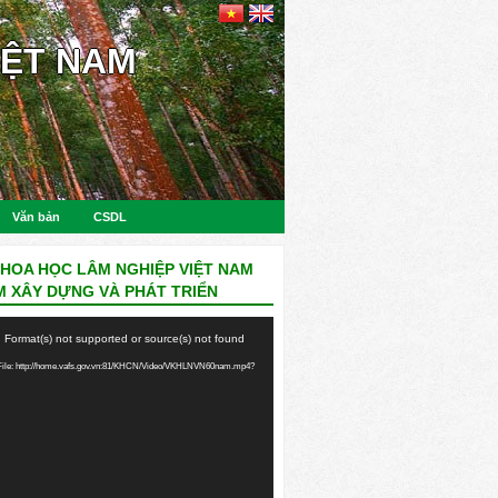
IỆT NAM
Văn bản
CSDL
KHOA HỌC LÂM NGHIỆP VIỆT NAM
M XÂY DỰNG VÀ PHÁT TRIỂN
: Format(s) not supported or source(s) not found
ile: http://home.vafs.gov.vn:81/KHCN/Video/VKHLNVN60nam.mp4?