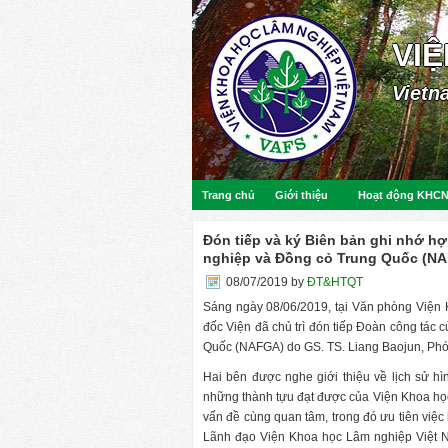
VI
Vietn
Trang chủ
Giới thiệu
Hoạt động KHC
Đón tiếp và ký Biên bản ghi nhớ h
nghiệp và Đồng cỏ Trung Quốc (N
08/07/2019
by
ĐT&HTQT
Sáng ngày 08/06/2019, tại Văn phòng Viện 
đốc Viện đã chủ trì đón tiếp Đoàn công tác
Quốc (NAFGA) do GS. TS. Liang Baojun, Phó
Hai bên được nghe giới thiệu về lịch sử h
những thành tựu đạt được của Viện Khoa họ
vấn đề cùng quan tâm, trong đó ưu tiên việc
Lãnh đạo Viện Khoa học Lâm nghiệp Việt N