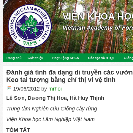
VIỆN KHOA HỌ
Vietnam Academy of For
Trang chủ
Giới thiệu
Hoạt động KHCN
Đào tạo và HTQT
Giống
Đánh giá tính đa dạng di truyền các vườn
Keo tai tượng bằng chỉ thị vi vệ tinh
19/06/2012
by
mrhoi
Lê Sơn, Dương Thị Hoa, Hà Huy Thịnh
Trung tâm Nghiên cứu Giống cây rừng
Viện Khoa học Lâm Nghiệp Việt Nam
TÓM TẮT