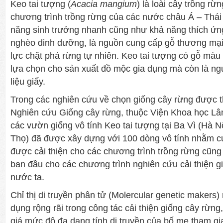
Keo tai tượng (
Acacia mangium
) là loài cây trồng rừ
chương trình trồng rừng của các nước châu Á – Thá
năng sinh trưởng nhanh cũng như khả năng thích ứng
nghèo dinh dưỡng, là nguồn cung cấp gỗ thương mại
lực chặt phá rừng tự nhiên. Keo tai tượng có gỗ màu 
lựa chọn cho sản xuất đồ mộc gia dụng mà còn là n
liệu giấy.
Trong các nghiên cứu về chọn giống cây rừng được t
Nghiên cứu Giống cây rừng, thuộc Viện Khoa học L
các vườn giống vô tính Keo tai tượng tại Ba Vì (Hà 
Thọ) đã được xây dựng với 100 dòng vô tính nhằm c
được cải thiện cho các chương trình trồng rừng cũng
ban đầu cho các chương trình nghiên cứu cải thiện g
nước ta.
Chỉ thị di truyền phân tử (Molercular genetic makers
dụng rộng rãi trong công tác cải thiện giống cây rừng
giá mức độ đa dạng tính di truyền của bố mẹ tham gia 