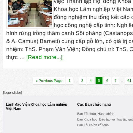
việc Thành lập Hội đồng Khoa
Khoa học Lâm nghiệp Việt Nam
đồng nghiệm thu tổng kết cấp
học công nghệ cấp tỉnh: Nghi
hình rừng trồng thâm canh Sồi phảng (Castanopsi
& A. Camus) Barnett) cung cấp gỗ lớn, có giá trị 
nhiệm: ThS. Phạm Văn Viện; Đồng chủ trì: ThS. 
thực …
[Read more...]
« Previous Page
1
…
3
4
5
6
7
…
61
[logo-slider]
Lãnh đạo Viện Khoa học Lâm nghiệp
Các Ban chức năng
Việt Nam
Ban Tổ chức, Hành chính
Ban Khoa học, Đào tạo và Hợp tác quố
Ban Tài chính kế toán