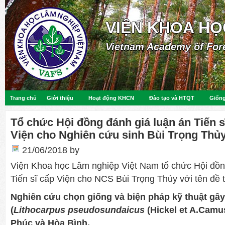
VIỆN KHOA HỌ
Vietnam Academy of For
Trang chủ
Giới thiệu
Hoạt động KHCN
Đào tạo và HTQT
Giống
Tổ chức Hội đồng đánh giá luận án Tiến 
Viện cho Nghiên cứu sinh Bùi Trọng Thủ
21/06/2018
by
Viện Khoa học Lâm nghiệp Việt Nam tổ chức Hội đồn
Tiến sĩ cấp Viện cho NCS Bùi Trọng Thủy với tên đề t
Nghiên cứu chọn giống và biện pháp kỹ thuật gây
(
Lithocarpus pseudosundaicus
(Hickel et A.Camu
Phúc và Hòa Bình.