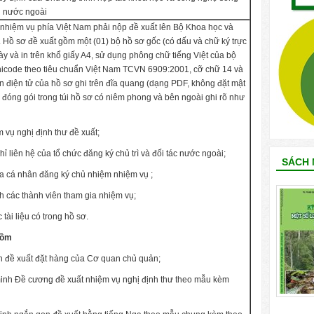
 nước ngoài
nhiệm vụ phía Việt Nam phải nộp đề xuất lên Bộ Khoa học và
Hồ sơ đề xuất gồm một (01) bộ hồ sơ gốc (có dấu và chữ ký trực
 bày và in trên khổ giấy A4, sử dụng phông chữ tiếng Việt của bộ
nicode theo tiêu chuẩn Việt Nam TCVN 6909:2001, cỡ chữ 14 và
n điện tử của hồ sơ ghi trên đĩa quang (dạng PDF, không đặt mật
đóng gói trong túi hồ sơ có niêm phong và bên ngoài ghi rõ như
 vụ nghị định thư đề xuất;
chỉ liên hệ của tổ chức đăng ký chủ trì và đối tác nước ngoài;
SÁCH 
ủa cá nhân đăng ký chủ nhiệm nhiệm vụ ;
 các thành viên tham gia nhiệm vụ;
tài liệu có trong hồ sơ.
gồm
n đề xuất đặt hàng của Cơ quan chủ quản;
minh Đề cương đề xuất nhiệm vụ nghị định thư theo mẫu kèm