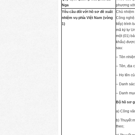
Nga
phương với
Yêu cầu đối với hồ sơ đề xuất
Chủ nhiệm 
nhiệm vụ phía Việt Nam (vòng
Công nghệ. 
1)
tiếp) trình
mã ký tự U
một (01) bả
khẩu) được 
sau:
– Tên nhiệm
– Tên, địa 
– Họ tên c
– Danh sách
– Danh mục 
Bộ hồ sơ 
a) Công vă
b) Thuyết 
theo;