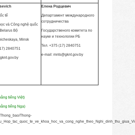
sevich
Елена Родцевич
ốc tế
Департамент международного
сотрудничества
học và Công nghệ quốc
Belarus Bộ
Государственого комитета по
науке и технологии РБ
icheskaya, Minsk
Тел. +375 (17) 2840751
(17) 2840751
e-mail: mnts@gknt.gov.by
gknt.gov.by
ằng tiếng Việt)
bằng tiếng Nga)
x/Thong_bao/Thong-
u_Hop_tac_quoc_te_ve_khoa_hoc_va_cong_nghe_theo_Nghi_dinh_thu_giua_V