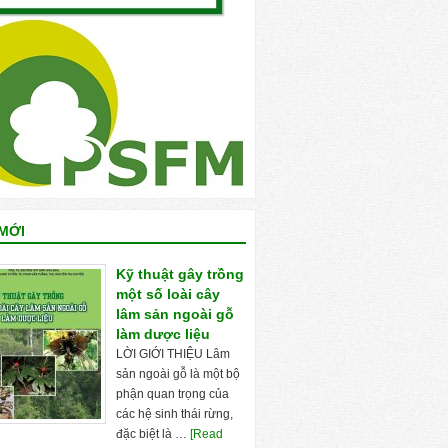
MỚI
Kỹ thuật gây trồng
một số loài cây
lâm sản ngoài gỗ
làm dược liệu
LỜI GIỚI THIỆU Lâm
sản ngoài gỗ là một bộ
phận quan trọng của
các hệ sinh thái rừng,
đặc biệt là …
[Read