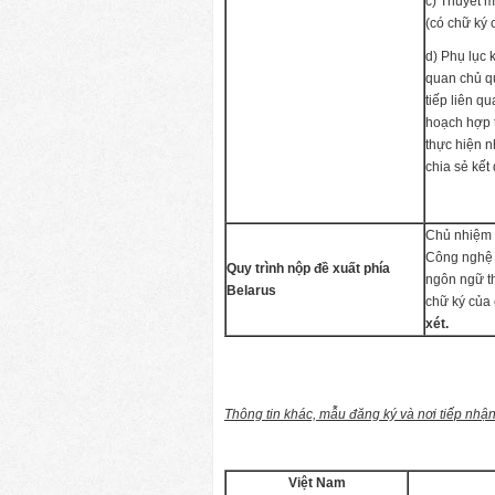
c) Thuyết 
(có chữ ký 
d) Phụ lục 
quan chủ qu
tiếp liên q
hoạch hợp t
thực hiện n
chia sẻ kế
Chủ nhiệm 
Công nghệ 
Quy trình nộp đề xuất phía
ngôn ngữ t
Belarus
chữ ký của 
xét.
Thông tin khác, mẫu đăng ký và nơi tiếp nhận
Việt Nam