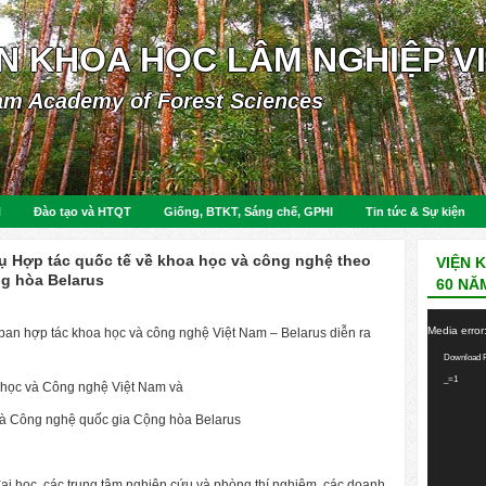
ỆN KHOA HỌC LÂM NGHIỆP V
am Academy of Forest Sciences
N
Đào tạo và HTQT
Giống, BTKT, Sáng chế, GPHI
Tin tức & Sự kiện
ụ Hợp tác quốc tế về khoa học và công nghệ theo
VIỆN 
ng hòa Belarus
60 NĂ
Video
Media error
 ban hợp tác khoa học và công nghệ Việt Nam – Belarus diễn ra
Player
Download F
_=1
học và Công nghệ Việt Nam và
à Công nghệ quốc gia Cộng hòa Belarus
đại học, các trung tâm nghiên cứu và phòng thí nghiệm, các doanh