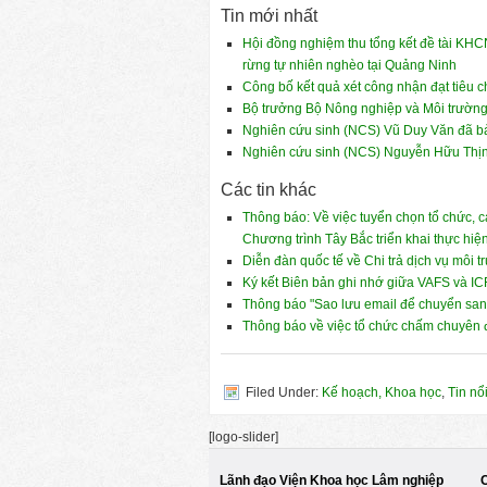
Tin mới nhất
Hội đồng nghiệm thu tổng kết đề tài KHCN
rừng tự nhiên nghèo tại Quảng Ninh
Công bố kết quả xét công nhận đạt tiêu
Bộ trưởng Bộ Nông nghiệp và Môi trường
Nghiên cứu sinh (NCS) Vũ Duy Văn đã bảo
Nghiên cứu sinh (NCS) Nguyễn Hữu Thịnh
Các tin khác
Thông báo: Về việc tuyển chọn tổ chức, c
Chương trình Tây Bắc triển khai thực hi
Diễn đàn quốc tế về Chi trả dịch vụ môi t
Ký kết Biên bản ghi nhớ giữa VAFS và I
Thông báo "Sao lưu email để chuyển san
Thông báo về việc tổ chức chấm chuyên 
Filed Under:
Kế hoạch, Khoa học
,
Tin nổ
[logo-slider]
Lãnh đạo Viện Khoa học Lâm nghiệp