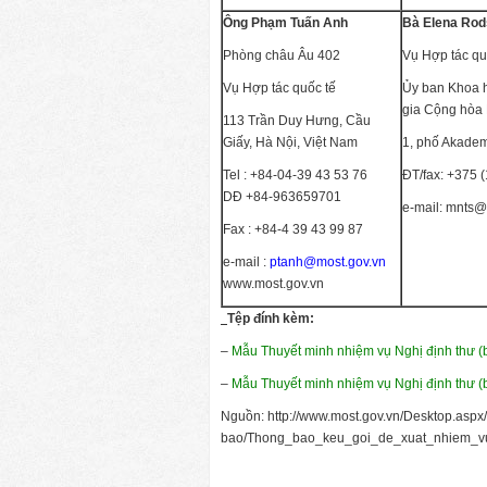
Ông Phạm Tuấn Anh
Bà Elena Rod
Phòng châu Âu 402
Vụ Hợp tác qu
Vụ Hợp tác quốc tế
Ủy ban Khoa 
gia Cộng hòa 
113 Trần Duy Hưng, Cầu
Giấy, Hà Nội, Việt Nam
1, phố Akadem
Tel : +84-04-39 43 53 76
ĐT/fax: +375 
DĐ +84-963659701
e-mail: mnts@
Fax : +84-4 39 43 99 87
e-mail :
ptanh@most.gov.vn
www.most.gov.vn
Tệp đính kèm:
–
Mẫu Thuyết minh nhiệm vụ Nghị định thư (b
–
Mẫu Thuyết minh nhiệm vụ Nghị định thư (
Nguồn: http://www.most.gov.vn/Desktop.asp
bao/Thong_bao_keu_goi_de_xuat_nhiem_v