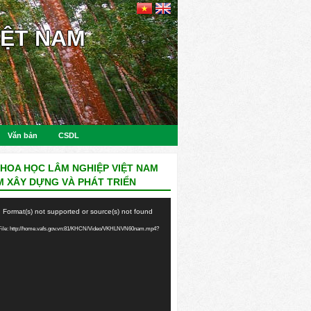
IỆT NAM
Văn bản
CSDL
KHOA HỌC LÂM NGHIỆP VIỆT NAM
M XÂY DỰNG VÀ PHÁT TRIỂN
: Format(s) not supported or source(s) not found
ile: http://home.vafs.gov.vn:81/KHCN/Video/VKHLNVN60nam.mp4?