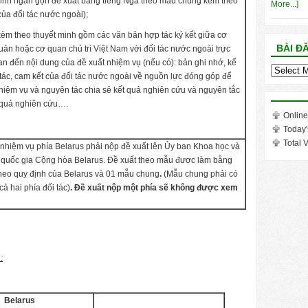
minh ngắn gọn đề xuất bằng tiếng Nga theo mẫu chung kèm theo
More...]
của đối tác nước ngoài);
kèm theo thuyết minh gồm các văn bản hợp tác ký kết giữa cơ
BÀI Đ
ản hoặc cơ quan chủ trì Việt Nam với đối tác nước ngoài trực
uan đến nội dung của đề xuất nhiệm vụ (nếu có): bản ghi nhớ, kế
Bài
ác, cam kết của đối tác nước ngoài về nguồn lực đóng góp để
đăng
hiệm vụ và nguyên tác chia sẻ kết quả nghiên cứu và nguyên tắc
trong
t quả nghiên cứu….
tháng
Online
Today'
Total V
nhiệm vụ phía Belarus phải nộp đề xuất lên Ủy ban Khoa học và
quốc gia Cộng hòa Belarus. Đề xuất theo mẫu được làm bằng
heo quy định của Belarus và 01 mẫu chung
.
(Mẫu chung phải có
cả hai phía đối tác)
. Đề xuất nộp một phía sẽ không được xem
:
Belarus