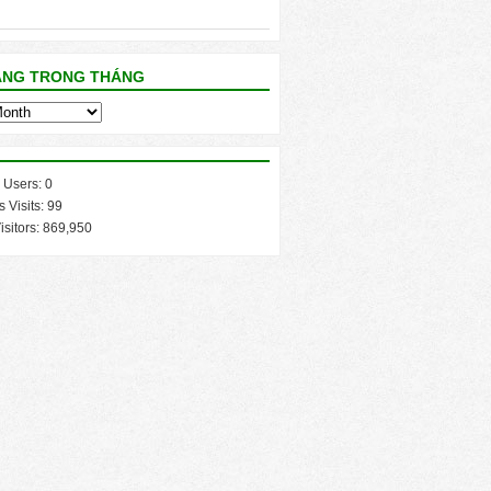
ĂNG TRONG THÁNG
 Users:
0
s Visits:
99
isitors:
869,950