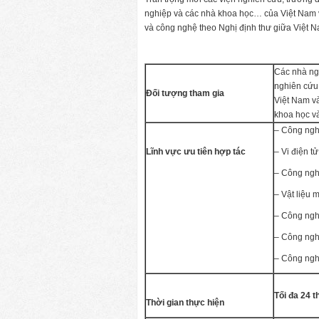
nghiệp và các nhà khoa học… của Việt Nam v
và công nghệ theo Nghị định thư giữa Việt N
Các nhà ngh
nghiên cứu
Đối tượng tham gia
Việt Nam và
khoa học v
– Công ngh
Lĩnh vực ưu tiên hợp tác
– Vi điện tử
– Công nghệ
– Vật liệu m
– Công ngh
– Công ngh
– Công nghệ
Tối đa 24 
Thời gian thực hiện