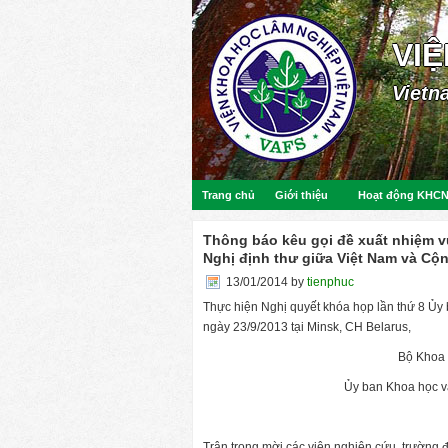
VI
Vietn
Trang chủ
Giới thiệu
Hoạt động KHC
Thông báo kêu gọi đề xuất nhiệm v
Nghị định thư giữa Việt Nam và Cộ
13/01/2014
by
tienphuc
Thực hiện Nghị quyết khóa họp lần thứ 8 Ủy
ngày 23/9/2013 tại Minsk, CH Belarus,
Bộ Khoa 
Ủy ban Khoa học v
Trân trọng mời các viện nghiên cứu, trường 