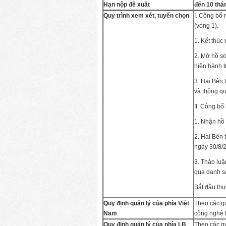
Hạn nộp đề xuất
đến 10 thá
Quy trình xem xét, tuyển chọn
I. Công bố
(vòng 1).
1. Kết thúc
2. Mở hồ sơ
hiện hành 
3. Hai Bên 
và thông qu
II. Công bố
1. Nhận hồ
2. Hai Bên 
ngày 30/8/
3. Thảo luậ
qua danh sá
Bắt đầu thự
Quy định quản lý của phía Việt
Theo các q
Nam
công nghệ 
Quy định quản lý của phía LB
Theo các q