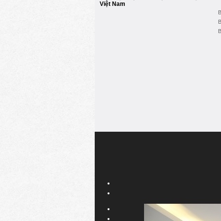
Việt Nam
B
B
B