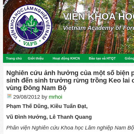
VIỆN KHOA HỌ
Vietnam Academy of For
Trang chủ
Giới thiệu
Hoạt động KHCN
Đào tạo và HTQT
Giống
Nghiên cứu ảnh hưởng của một số biện p
sinh đến sinh trưởng rừng trồng Keo lai 
vùng Đông Nam Bộ
29/08/2012
by
mrhoi
Phạm Thế Dũng, Kiều Tuấn Đạt,
Vũ Đình Hưởng, Lê Thanh Quang
Phân viện Nghiên cứu Khoa học Lâm nghiệp Nam Bộ