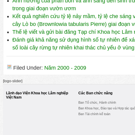
Ảnh hưởng của phân bón và ánh sáng đến sinh tr
trong giai đoạn vườn ươm
Kết quả nghiên cứu tỷ lệ nảy mầm, tỷ lệ che sáng 
cây Lò bo (Brownlowia tabularis Pierre) giai đoạ
Thể lệ viết và gửi bài đăng Tạp chí Khoa học Lâm
Đánh giá khả năng sử dụng hình số tự nhiên để xác
số loài cây rừng tự nhiên khai thác chủ yếu ở vù
Filed Under:
Năm 2000 - 2009
[logo-slider]
Lãnh đạo Viện Khoa học Lâm nghiệp
Các Ban chức năng
Việt Nam
Ban Tổ chức, Hành chính
Ban Khoa học, Đào tạo và Hợp tác quố
Ban Tài chính kế toán