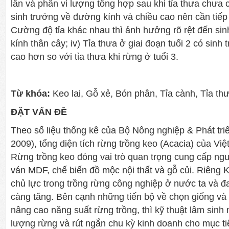
lân và phân vi lượng tổng hợp sau khi tỉa thưa chưa c
sinh trưởng về đường kính và chiều cao nên cần tiếp t
Cường độ tỉa khác nhau thì ảnh hưởng rõ rệt đến si
kính thân cây; iv) Tỉa thưa ở giai đoạn tuổi 2 có sin
cao hơn so với tỉa thưa khi rừng ở tuổi 3.
Từ khóa:
Keo lai, Gỗ xẻ, Bón phân, Tỉa cành, Tỉa th
ĐẶT VẤN ĐỀ
Theo số liệu thống kê của Bộ Nông nghiệp & Phát tr
2009), tổng diện tích rừng trồng keo (Acacia) của Việt
Rừng trồng keo đóng vai trò quan trọng cung cấp nguy
ván MDF, chế biến đồ mộc nội thất và gỗ củi. Riêng Ke
chủ lực trong trồng rừng công nghiệp ở nước ta và 
càng tăng. Bên cạnh những tiến bộ về chọn giống và 
nâng cao năng suất rừng trồng, thì kỹ thuật lâm sin
lượng rừng và rút ngắn chu kỳ kinh doanh cho mục ti