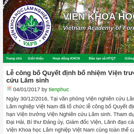
VIỆN KHOA HỌ
Vietnam Academy of For
Trang chủ
Giới thiệu
Hoạt động KHCN
Đào tạo và HTQT
Giống
Lễ công bố Quyết định bổ nhiệm Viện tr
cứu Lâm sinh
04/01/2017
by
tienphuc
Ngày 30/12/2016, Tại văn phòng Viện nghiên cứu Lâ
Lâm nghiệp Việt Nam đã tổ chức lễ công bố Quyết đị
hạn Viện trưởng Viện Nghiên cứu Lâm sinh. Tham dự
Đại Hải, Bí thư Đảng ủy, Giám đốc Viện, Lãnh đạo c
Viện Khoa học Lâm nghiệp Việt Nam cùng toàn thể c