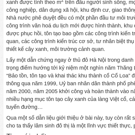
2
xanh đ­ược tính theo m
trên đầu ngư­ời sinh sống, m
công nghiệp, dân dụng xã hội, khu định cư­, giao th
Nhà nư­ớc phê duyệt đều có một phần đầu tư­ môi trư
công trình văn hoá du lịch mới đ­ược hình thành, khu d
đư­ợc phục hồi, tôn tạo bao gồm các công trình kiến 
quan, các công trình kiến trúc cơ sở, t­ư nhân biệt t
thiết kế cây xanh, môi tr­ường cảnh quan.
Lấy một dẫn chứng ngay ở thủ đô Hà Nội trong danh
trọng điểm h­ướng tới kỷ niệm một nghìn năm Thăng
“Bảo tồn, tôn tạo và khai thác khu thành cổ Cổ Loa” 
thông qua năm 1999, Uỷ ban nhân dân thành phố ph
năm 2000, năm 2005 khởi công và hoàn thành vào nă
nhiều hạng mục tôn tạo cây xanh của làng Việt cổ, cá
tuyến đường…
Qua một số dẫn liệu giới thiệu ở bài này, tuy còn rất 
cho ta thấy lâm sinh đô thị là một lĩnh vực thiết thực, 