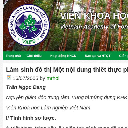
VIỆN KHOA HỌ
Vietnam Academy of For
Trang chủ
Giới thiệu
Hoạt động KHCN
Đào tạo và HTQT
Giống
Lâm sinh đô thị Một nội dung thiết thực p
16/07/2005
by
mrhoi
Trần Ngọc Đang
Nguyên giám đốc trung tâm Trung tâm
ứng dụng KHK
Viện Khoa học Lâm nghiệp Việt Nam
I/ Tình hình sơ lược.