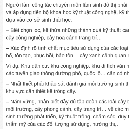
Ng­ười làm công tác chuyên môn lâm sinh đô thị phải
và áp dụng tiến bộ khoa học kỹ thuật công nghệ, kỹ t
dựa vào cơ sở sinh thái học.
– Biết chọn lọc, kế thừa những thành quả kỹ thuật ca
cây công nghiệp, cây hoa cảnh trang trí…
– Xác định rõ tính chất mục tiêu sử dụng của các loại
bổ, tôn tạo, phục hồi, bảo tồn… cây xanh cảnh quan
Ví dụ: Khu dân cư­, khu công nghiệp, khu di tích văn h
các tuyến giao thông đ­ường phố, quốc lộ… cần có nh
– Nhất thiết phải khảo sát đánh giá môi trư­ờng sinh t
khu vực cần thiết kế trồng cây.
– Nắm vững, nhận biết đầy đủ tập đoàn các loài cây 
môi tr­ường, cây phong cảnh, cây trang trí… về các mặt
sinh tr­ưởng phát triển, kỹ thuật trồng, chăm sóc, duy tr
thẩm mỹ của các đối tư­ợng sử dụng, hư­ởng thụ.