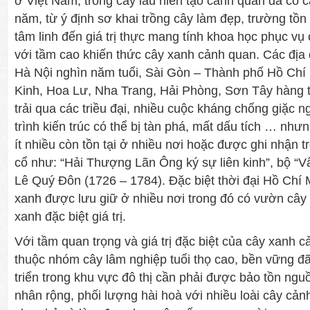
ở Việt Nam, trồng cây lâu niên tạo cảnh quan đã có 
năm, từ ý định sơ khai trồng cây làm đẹp, trường tồn
tâm linh đến giá trị thực mang tính khoa học phục v
với tầm cao khiến thức cây xanh cảnh quan. Các đị
Hà Nội nghìn năm tuổi, Sài Gòn – Thành phố Hồ Chí
Kinh, Hoa Lư, Nha Trang, Hải Phòng, Sơn Tây hàng
trải qua các triều đại, nhiều cuộc kháng chống giặc 
trình kiến trúc có thể bị tàn phá, mất dấu tích … như
ít nhiều còn tồn tại ở nhiều nơi hoặc được ghi nhận 
cổ như: “Hải Thượng Lãn Ông ký sự liên kinh”, bộ “V
Lê Quý Đôn (1726 – 1784). Đặc biệt thời đại Hồ Chí M
xanh được lưu giữ ở nhiều nơi trong đó có vườn cây 
xanh đặc biệt giá trị.
Với tầm quan trọng và giá trị đặc biệt của cây xanh 
thuộc nhóm cây lâm nghiệp tuổi thọ cao, bền vững đã 
triển trong khu vực đô thị cần phải được bảo tồn nguồ
nhân rộng, phối lượng hài hoà với nhiều loài cây cản