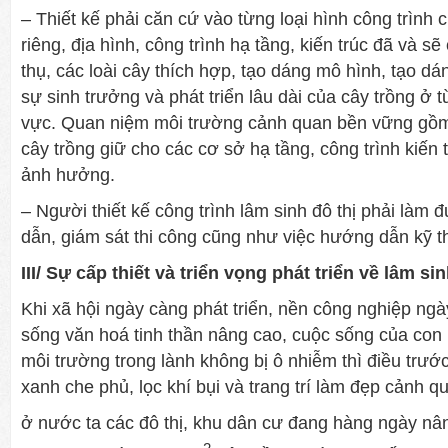
– Thiết kế phải căn cứ vào từng loại hình công trình 
riêng, địa hình, công trình hạ tầng, kiến trúc đã và sẽ
thụ, các loài cây thích hợp, tạo dáng mô hình, tạo dá
sự sinh trư­ởng và phát triển lâu dài của cây trồng ở t
vực. Quan niệm môi trư­ờng cảnh quan bền vững gồm
cây trồng giữ cho các cơ sở hạ tầng, công trình kiến 
ảnh h­ưởng.
– Ngư­ời thiết kế công trình lâm sinh đô thị phải làm
dẫn, giám sát thi công cũng như­ việc hư­ớng dẫn kỹ th
III/ Sự cấp thiết và triển vọng phát triển về lâm sin
Khi xã hội ngày càng phát triển, nền công nghiệp ngà
sống văn hoá tinh thần nâng cao, cuộc sống của con n
môi tr­ường trong lành không bị ô nhiễm thì điều trư­ớc
xanh che phủ, lọc khí bụi và trang trí làm đẹp cảnh q
ở nư­ớc ta các đô thị, khu dân c­ư đang hàng ngày n