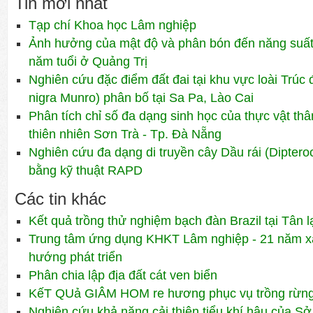
Tin mới nhất
Tạp chí Khoa học Lâm nghiệp
Ảnh hưởng của mật độ và phân bón đến năng suất 
năm tuổi ở Quảng Trị
Nghiên cứu đặc điểm đất đai tại khu vực loài Trúc 
nigra Munro) phân bố tại Sa Pa, Lào Cai
Phân tích chỉ số đa dạng sinh học của thực vật th
thiên nhiên Sơn Trà - Tp. Đà Nẵng
Nghiên cứu đa dạng di truyền cây Dầu rái (Diptero
bằng kỹ thuật RAPD
Các tin khác
Kết quả trồng thử nghiệm bạch đàn Brazil tại Tân 
Trung tâm ứng dụng KHKT Lâm nghiệp - 21 năm x
hướng phát triển
Phân chia lập địa đất cát ven biển
KếT QUả GIÂM HOM re hương phục vụ trồng rừng
Nghiên cứu khả năng cải thiện tiểu khí hậu của S