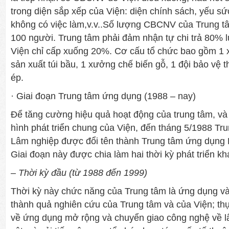
trong diện sắp xếp của Viện: diện chính sách, yếu sứ
không có việc làm,v.v..Số lượng CBCNV của Trung tâm
100 ngư­ời. Trung tâm phải đảm nhận tự chi trả 80
Viện chỉ cấp xuống 20%. Cơ cấu tổ chức bao gồm 1 x
sản xuất túi bầu, 1 xư­ởng chế biến gỗ, 1 đội bảo vệ t
ép.
· Giai đoạn Trung tâm ứng dụng (1988 – nay)
Để tăng cường hiệu quả hoạt động của trung tâm, và 
hình phát triển chung của Viện, đến tháng 5/1988 T
Lâm nghiệp được đổi tên thành Trung tâm ứng dụng
Giai đoạn này được chia làm hai thời kỳ phát triển k
– Thời kỳ đầu (từ 1988 đến 1999)
Thời kỳ này chức năng của Trung tâm là ứng dụng và
thành quả nghiên cứu của Trung tâm và của Viện; thự
về ứng dụng mở rộng và chuyển giao công nghệ về l