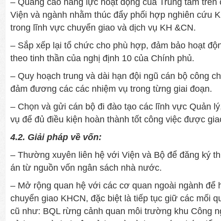
– Quảng cáo năng lực hoạt động của Trung tâm trên c
Viện và ngành nhằm thúc đẩy phối hợp nghiên cứu KH
trong lĩnh vực chuyển giao và dịch vụ KH &CN.
– Sắp xếp lại tổ chức cho phù hợp, đảm bảo hoạt độ
theo tinh thần của nghị định 10 của Chính phủ.
– Quy hoạch trung và dài hạn đội ngũ cán bộ công c
đảm đương các các nhiệm vụ trong từng giai đoạn.
– Chọn và gửi cán bộ đi đào tạo các lĩnh vực Quản l
vụ để đủ điều kiện hoàn thành tốt công việc được gia
4.2. Giải pháp về vốn:
– Thường xuyên liên hệ với Viện và Bộ để đăng ký th
án từ nguồn vốn ngân sách nhà nước.
– Mở rộng quan hệ với các cơ quan ngoài ngành để 
chuyển giao KHCN, đặc biệt là tiếp tục giữ các mối q
cũ như: BQL rừng cảnh quan môi trường khu Công n