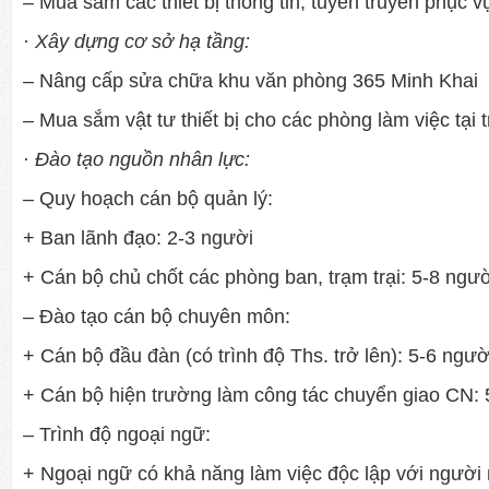
– Mua sắm các thiết bị thông tin, tuyên truyền phục v
·
Xây dựng cơ sở hạ tầng:
– Nâng cấp sửa chữa khu văn phòng 365 Minh Khai
– Mua sắm vật t­ư thiết bị cho các phòng làm việc tại
·
Đào tạo nguồn nhân lực:
– Quy hoạch cán bộ quản lý:
+ Ban lãnh đạo: 2-3 ng­ười
+ Cán bộ chủ chốt các phòng ban, trạm trại: 5-8 ng­ườ
– Đào tạo cán bộ chuyên môn:
+ Cán bộ đầu đàn (có trình độ Ths. trở lên): 5-6 ng­ườ
+ Cán bộ hiện trư­ờng làm công tác chuyển giao CN: 
– Trình độ ngoại ngữ:
+ Ngoại ngữ có khả năng làm việc độc lập với ng­ười 