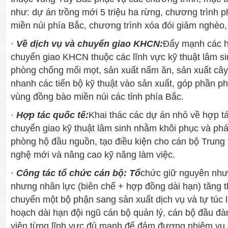
như­: dự án trồng mới 5 triệu ha rừng, ch­ương trình p
miền núi phía Bắc, ch­ương trình xóa đói giảm nghèo
·
Về dịch vụ và chuyển giao KHCN:
Đẩy mạnh các h
chuyển giao KHCN thuộc các lĩnh vực kỹ thuật lâm sin
phòng chống mối mọt, sản xuất nấm ăn, sản xuất câ
nhanh các tiến bộ kỹ thuật vào sản xuất, góp phần phát
vùng đồng bào miền núi các tỉnh phía Bắc.
·
Hợp tác quốc tế:
Khai thác các dự án nhỏ về hợp t
chuyển giao kỹ thuật lâm sinh nhằm khôi phục và phá
phòng hộ đầu nguồn, tạo điều kiện cho cán bộ Trung 
nghệ mới và nâng cao kỹ năng làm việc.
·
Công tác tổ chức cán bộ: Tổ
chức giữ nguyên nh­ư
nh­ưng nhân lực (biên chế + hợp đồng dài hạn) tăng
chuyển một bộ phận sang sản xuất dịch vụ và tự túc
hoạch dài hạn đội ngũ cán bộ quản lý, cán bộ đầu đàn
viên từng lĩnh vực đủ mạnh để đảm đ­ương nhiệm vụ 