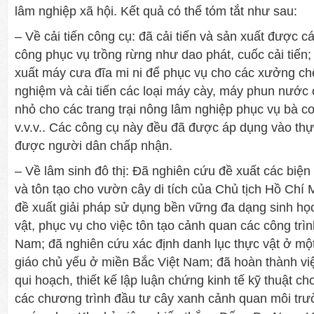
lâm nghiệp xã hội. Kết quả có thể tóm tắt như sau:
– Về cải tiến công cụ: đã cải tiến và sản xuất được cá
công phục vụ trồng rừng như dao phát, cuốc cải tiến
xuất máy cưa đĩa mi ni để phục vụ cho các xưởng ch
nghiệm và cải tiến các loại máy cày, máy phun nước
nhỏ cho các trang trại nông lâm nghiệp phục vụ bà c
v.v.v.. Các công cụ này đều đã được áp dụng vào thự
được người dân chấp nhận.
– Về lâm sinh đô thị: Đã nghiên cứu đề xuất các biện
và tôn tạo cho vườn cây di tích của Chủ tịch Hồ Chí M
đề xuất giải pháp sử dụng bền vững đa dạng sinh học
vật, phục vụ cho việc tôn tạo cảnh quan các công trìn
Nam; đã nghiên cứu xác định danh lục thực vật ở một s
giáo chủ yếu ở miền Bắc Việt Nam; đã hoàn thành việc
qui hoạch, thiết kế lập luận chứng kinh tế kỹ thuật c
các chương trình đầu tư cây xanh cảnh quan môi trư