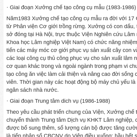
· Giai đoạn Xưởng chế tạo công cụ mẫu (1983-1986)
Năm1983 Xư­ởng chế tạo công cụ mẫu ra đời với 1
từ Phân viện Cơ giới trồng rừng. Xưởng có con dấu, t
sở đóng tại Hà Nội, trực thuộc Viện Nghiên cứu Lâm 
Khoa học Lâm nghiệp Việt Nam) có chức năng nhiệm 
tiến các máy móc cơ giới phục vụ sản xuất cây con và
các loại công cụ thủ công phục vụ cho sản xuất lâm ng
cơ quan khác trong và ngoài ngành trong phạm vi c
tạo công ăn việc làm cải thiện và nâng cao đời sống
viên. Thời gian này các hoạt động bộ máy chủ yếu l
ngân sách nhà nước.
· Giai đoạn Trung tâm dich vụ (1986-1988)
Theo yêu cầu phát triển chung của Viện, X­ưởng chế
chuyển thành Trung tâm Dịch vụ KHKT Lâm nghiệp, 
được bổ sung thêm, số lượng cán bộ được tăng cườn
là tiếp nhận số CBCNV do Viện điều xuống; hầu hết 