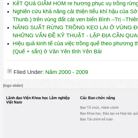
KếT QUả GIÂM HOM re hương phục vụ trồng rừng
Nghiên cứu khả năng cải thiện tiểu khí hậu của S
Thunb.) trên vùng đất cát ven biển Bình –Trị –Thiê
NĂNG SUẤT RỪNG TRỒNG KEO LAI Ở VÙNG 
NHỮNG VẤN ĐỀ KỸ THUẬT - LẬP ĐỊA CẦN QU
Hiệu quả kinh tế của việc trồng quế theo phương 
(Quế + sắn) ở Văn Yên tỉnh Yên Bái
Filed Under:
Năm 2000 - 2009
[logo-slider]
Lãnh đạo Viện Khoa học Lâm nghiệp
Các Ban chức năng
Việt Nam
Ban Tổ chức, Hành chính
Ban Khoa học, Đào tạo và Hợp tác quố
Ban Tài chính kế toán