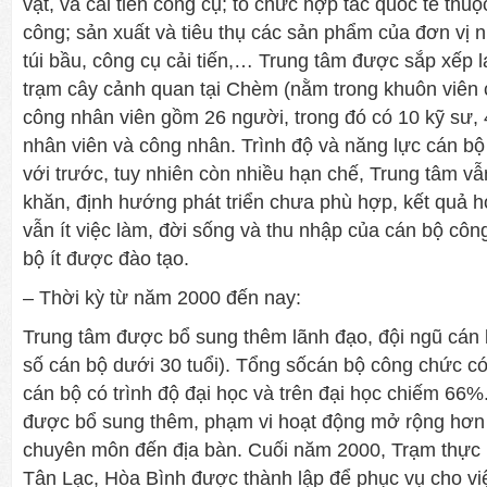
vật, và cải tiến công cụ; tổ chức hợp tác quốc tế thu
công; sản xuất và tiêu thụ các sản phẩm của đơn vị 
túi bầu, công cụ cải tiến,… Trung tâm được sắp xếp 
trạm cây cảnh quan tại Chèm (nằm trong khuôn viên 
công nhân viên gồm 26 người, trong đó có 10 kỹ sư, 4 
nhân viên và công nhân. Trình độ và năng lực cán bộ 
với trước, tuy nhiên còn nhiều hạn chế, Trung tâm vẫn
khăn, định hướng phát triển chưa phù hợp, kết quả h
vẫn ít việc làm, đời sống và thu nhập của cán bộ côn
bộ ít được đào tạo.
– Thời kỳ từ năm 2000 đến nay:
Trung tâm được bổ sung thêm lãnh đạo, đội ngũ cán
số cán bộ dưới 30 tuổi). Tổng sốcán bộ công chức có 
cán bộ có trình độ đại học và trên đại học chiếm 66
được bổ sung thêm, phạm vi hoạt động mở rộng hơn 
chuyên môn đến địa bàn. Cuối năm 2000, Trạm thực 
Tân Lạc, Hòa Bình được thành lập để phục vụ cho v