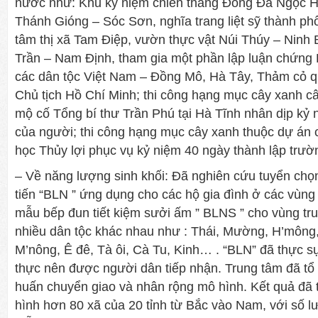
nước như: Khu kỷ niệm chiến thắng Đống Đa Ngọc Hồi
Thánh Gióng – Sóc Sơn, nghĩa trang liệt sỹ thành ph
tâm thị xã Tam Điệp, vườn thực vật Núi Thúy – Ninh B
Trần – Nam Định, tham gia một phần lập luận chứng 
các dân tộc Việt Nam – Đồng Mô, Hà Tây, Thảm cỏ 
Chủ tịch Hồ Chí Minh; thi công hạng mục cây xanh câ
mộ cố Tổng bí thư Trần Phú tại Hà Tĩnh nhân dịp kỷ 
của người; thi công hạng mục cây xanh thuộc dự án c
học Thủy lợi phục vụ kỷ niệm 40 ngày thành lập trường
– Về năng lượng sinh khối: Đã nghiên cứu tuyển chọ
tiến “BLN ” ứng dụng cho các hộ gia đình ở các vùng 
mẫu bếp đun tiết kiệm sưởi ấm ” BLNS ” cho vùng tru
nhiều dân tộc khác nhau như : Thái, Mường, H’mông,
M’nông, Ê đê, Tà ôi, Cà Tu, Kinh… . “BLN” đã thực sự
thực nên được người dân tiếp nhận. Trung tâm đã tổ 
huấn chuyển giao và nhân rộng mô hình. Kết quả đã 
hình hơn 80 xã của 20 tỉnh từ Bắc vào Nam, với số 