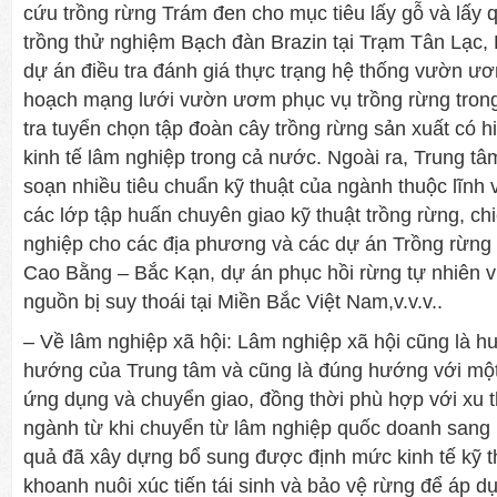
cứu trồng rừng Trám đen cho mục tiêu lấy gỗ và lấy 
trồng thử nghiệm Bạch đàn Brazin tại Trạm Tân Lạc, 
dự án điều tra đánh giá thực trạng hệ thống vườn ư
hoạch mạng lưới vườn ươm phục vụ trồng rừng trong
tra tuyển chọn tập đoàn cây trồng rừng sản xuất có h
kinh tế lâm nghiệp trong cả nước. Ngoài ra, Trung tâ
soạn nhiều tiêu chuẩn kỹ thuật của ngành thuộc lĩnh 
các lớp tập huấn chuyên giao kỹ thuật trồng rừng, ch
nghiệp cho các địa phương và các dự án Trồng rừng
Cao Bằng – Bắc Kạn, dự án phục hồi rừng tự nhiên 
nguồn bị suy thoái tại Miền Bắc Việt Nam,v.v.v..
– Về lâm nghiệp xã hội: Lâm nghiệp xã hội cũng là h
hướng của Trung tâm và cũng là đúng hướng với một
ứng dụng và chuyển giao, đồng thời phù hợp với xu t
ngành từ khi chuyển từ lâm nghiệp quốc doanh sang 
quả đã xây dựng bổ sung được định mức kinh tế kỹ th
khoanh nuôi xúc tiến tái sinh và bảo vệ rừng để áp d