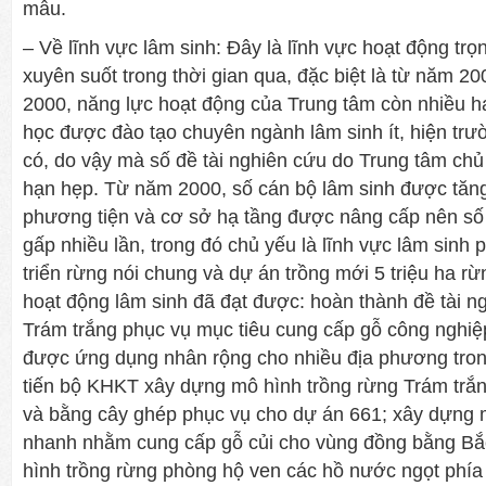
mẫu.
– Về lĩnh vực lâm sinh: Đây là lĩnh vực hoạt động tr
xuyên suốt trong thời gian qua, đặc biệt là từ năm 20
2000, năng lực hoạt động của Trung tâm còn nhiều h
học được đào tạo chuyên ngành lâm sinh ít, hiện tr
có, do vậy mà số đề tài nghiên cứu do Trung tâm chủ tr
hạn hẹp. Từ năm 2000, số cán bộ lâm sinh được tăng 
phương tiện và cơ sở hạ tầng được nâng cấp nên số 
gấp nhiều lần, trong đó chủ yếu là lĩnh vực lâm sinh 
triển rừng nói chung và dự án trồng mới 5 triệu ha rừ
hoạt động lâm sinh đã đạt được: hoàn thành đề tài n
Trám trắng phục vụ mục tiêu cung cấp gỗ công nghiệp
được ứng dụng nhân rộng cho nhiều địa phương tro
tiến bộ KHKT xây dựng mô hình trồng rừng Trám trắn
và bằng cây ghép phục vụ cho dự án 661; xây dựng 
nhanh nhằm cung cấp gỗ củi cho vùng đồng bằng Bắ
hình trồng rừng phòng hộ ven các hồ nước ngọt phía