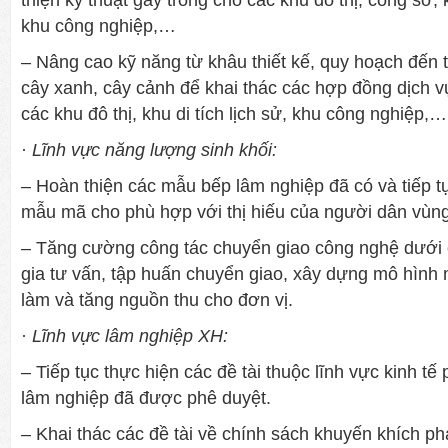
thiện kỹ thuật gây trồng cho các khu đô thị, công sở, k
khu công nghiệp,…
– Nâng cao kỹ năng từ khâu thiết kế, quy hoạch đến 
cây xanh, cây cảnh để khai thác các hợp đồng dịch v
các khu đô thị, khu di tích lịch sử, khu công nghiệp,…
·
Lĩnh vực năng lư­ợng sinh khối:
– Hoàn thiện các mẫu bếp lâm nghiệp đã có và tiếp tụ
mẫu mã cho phù hợp với thị hiếu của ng­ười dân vùng
– Tăng c­ường công tác chuyển giao công nghệ dư­ới
gia tư­ vấn, tập huấn chuyển giao, xây dựng mô hìn
làm và tăng nguồn thu cho đơn vị.
·
Lĩnh vực lâm nghiệp XH:
– Tiếp tục thực hiện các đề tài thuộc lĩnh vực kinh tế
lâm nghiệp đã đư­ợc phê duyệt.
– Khai thác các đề tài về chính sách khuyến khích phá