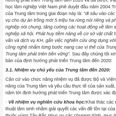
hướng phát triển Trung tâm đến 2020 và đã được Vi
học lâm nghiệp Việt Nam phê duyệt đầu năm 2004.T
của Trung tâm trong giai đoạn này là:
“đi sâu vào các
vụ cho dự án trồng mới 5 triệu ha rừng nói riêng và p
nghiệp nói chung, tăng cường các hoạt động về lâm s
nghiệp xã hội. Phát huy tiềm năng về cơ sở vật chất h
vấn và dịch vụ KH, gắn việc nghiên cứu ứng dụng với
công nghệ nhằm từng bước nang cao vị thế của Trun
Trung tâm phát triẻn bền vững”.
Sau đây chúng tôi xi
bản của định hướng phát triển Trung tâm đến 2020:
3.1. Nhiệm vụ chủ yếu của Trung tâm đến 2020:
Căn cứ vào chức năng nhiệm vụ đã đư­ợc Bộ và Viện 
năng của Trung tâm và yêu cầu thực tế của sản xuất,
năm tới định hư­ớng phát triển Trung tâm đư­ợc xác đ
·
Về nhiệm vụ nghiên cứu khoa học:
Khai thác các 
thuật lâm sinh nhằm giải quyết các vấn đề tồn tại củ
thuộc vùng Tây Bắc phục vụ các chương trình, mục t