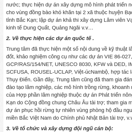
nước; thực hiện dự án xây dựng mô hình phát triển 
cho vùng đồng bào khó khăn tại 2 xã thuộc huyện B
tỉnh Bắc Kạn; lập dự án khả thi xây dựng Lâm viên 
kinh tế Dung Quất, Quảng Ngãi v.v…
2. Về thực hiện các dự án quốc tế .
Trung tâm đã thực hiện một số nội dung về kỹ thuật lâ
đốt, khảo nghiệm công cụ như các dự án VIE 86-02
GCP/RAS/154/NET, UNESCO 8030, KFW và DED, IM
SCFUSA, ROUSEL-UCLAP, Việt-úcNambộ, hợp tác lâ
Thụy Điển. Gần đây, Trung tâm cũng đã tham gia đán
đào tạo lâm nghiệp, các mô hình trồng rừng, khoanh 
của Hợp phần lâm nghiệp thuộc dự án Phát triển nô
Kạn do Cộng đồng chung Châu Âu tài trợ; tham gia m
dự án phục hồi rừng tự nhiên vùng phòng hộ đầu nguồ
miền Bắc Việt Nam do Chính phủ Nhật Bản tài trợ, v
3. Về tổ chức và xây dựng đội ngũ cán bộ: