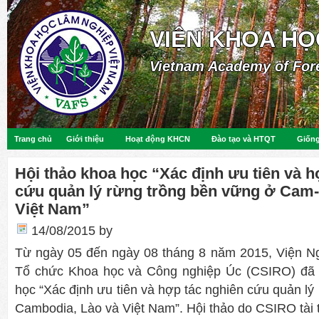
VIỆN KHOA HỌ
Vietnam Academy of For
Trang chủ
Giới thiệu
Hoạt động KHCN
Đào tạo và HTQT
Giống
Hội thảo khoa học “Xác định ưu tiên và h
cứu quản lý rừng trồng bền vững ở Cam-
Việt Nam”
14/08/2015
by
Từ ngày 05 đến ngày 08 tháng 8 năm 2015, Viện N
Tổ chức Khoa học và Công nghiệp Úc (CSIRO) đã t
học “Xác định ưu tiên và hợp tác nghiên cứu quản lý
Cambodia, Lào và Việt Nam”. Hội thảo do CSIRO tài t