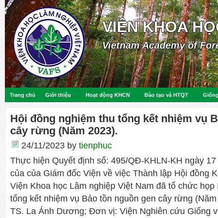
VIỆN KHOA HỌ
Vietnam Academy of For
Trang chủ
Giới thiệu
Hoạt động KHCN
Đào tạo và HTQT
Giống
Hội đồng nghiệm thu tổng kết nhiệm vụ 
cây rừng (Năm 2023).
24/11/2023
by
tienphuc
Thực hiện Quyết định số: 495/QĐ-KHLN-KH ngày 17
của của Giám đốc Viện về việc Thành lập Hội đồng 
Viện Khoa học Lâm nghiệp Việt Nam đã tổ chức họp 
tổng kết nhiệm vụ Bảo tồn nguồn gen cây rừng (Năm
TS. La Ánh Dương; Đơn vị: Viện Nghiên cứu Giống v