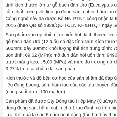
tính kích thước lớn từ gỗ bạch đàn Urô (Eucalyptus 
cầu chất lượng vật liệu gỗ đóng sàn, cabin, hầm tàu 
Công nghệ này đã được Bộ NN-PTNT công nhận là ti
2015 (theo QĐ số 193a/QĐ-TCLN-KH&HTQT ngày 5/
Sản phẩm ván ép nhiều lớp biến tính kích thước lớn 
gỗ bạch đàn Urô (12 tuổi) có đặc tính sau: Kích thướ
500mm; dày 30mm; Khối lượng thể tích trung bình: 7
uốn tĩnh: 69,62 (MPa); mô đun đàn hồi uốn tĩnh: 949
trượt màng keo: t 5,09 (MPa) và mức độ trương nở ch
3,27% trên cả chiều dài sản phẩm.
Kích thước và độ bền cơ học của sản phẩm đã đáp 
liệu đóng boong, sàn, hầm tàu của các tàu thuyền đ
(công suất dưới 100 mã lực).
Sản phẩm đã được Cty Đóng tàu Hiệp May (Quảng N
dụng đóng sàn, hầm, cabin cho 1 tàu đánh cá trên b
lực. Kết quả là sau 5 năm hoạt động (tàu hạ thủy thán