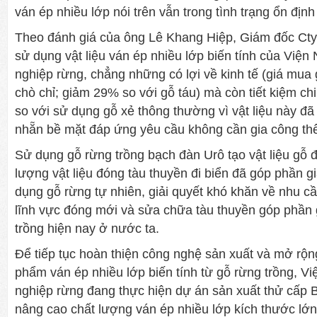
ván ép nhiều lớp nói trên vẫn trong tình trạng ổn định
Theo đánh giá của ông Lê Khang Hiệp, Giám đốc Cty
sử dụng vật liệu ván ép nhiều lớp biến tính của Việ
nghiệp rừng, chẳng những có lợi về kinh tế (giá mua
chò chỉ; giảm 29% so với gỗ táu) mà còn tiết kiệm chi
so với sử dụng gỗ xẻ thông thường vì vật liệu này đã
nhẵn bề mặt đáp ứng yêu cầu không cần gia công th
Sử dụng gỗ rừng trồng bạch đàn Urô tạo vật liệu gỗ 
lượng vật liệu đóng tàu thuyền đi biển đã góp phần g
dụng gỗ rừng tự nhiên, giải quyết khó khăn về nhu c
lĩnh vực đóng mới và sửa chữa tàu thuyền góp phần gi
trồng hiện nay ở nước ta.
Để tiếp tục hoàn thiện công nghệ sản xuất và mở rộ
phẩm ván ép nhiều lớp biến tính từ gỗ rừng trồng, V
nghiệp rừng đang thực hiện dự án sản xuất thử cấp Bộ
nâng cao chất lượng ván ép nhiều lớp kích thước lớ