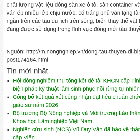
chất lượng vật liệu đóng sàn xe ô tô, sàn container 
ván ép nhiều lớp chịu nước, có tráng phủ ván lạng là
ngăn trên các tàu du lich trên sông, biển thay thế vật 
đang được sử dụng trong lĩnh vực đóng mới tàu thuy
Nguồn: http://m.nongnghiep.vn/dong-tau-thuyen-di-b
post174164.html
Tin mới nhất
Hội đồng nghiệm thu tổng kết đề tài KHCN cấp Tỉn
biện pháp kỹ thuật lâm sinh phục hồi rừng tự nhiên
Công bố kết quả xét công nhận đạt tiêu chuẩn ch
giáo sư năm 2026
Bộ trưởng Bộ Nông nghiệp và Môi trường Lào thăm 
Khoa học Lâm nghiệp Việt Nam
Nghiên cứu sinh (NCS) Vũ Duy Văn đã bảo vệ thành
cấp Viện