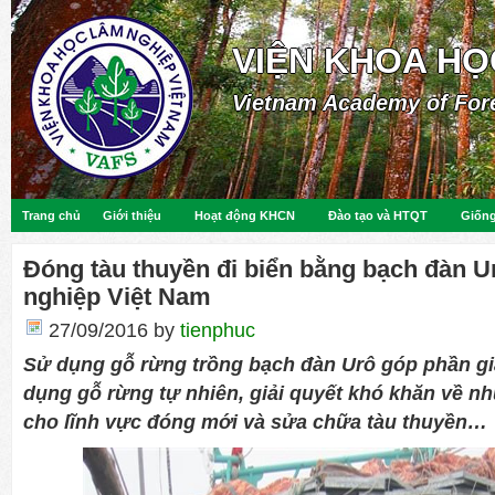
VIỆN KHOA HỌ
Vietnam Academy of For
Trang chủ
Giới thiệu
Hoạt động KHCN
Đào tạo và HTQT
Giống
Đóng tàu thuyền đi biển bằng bạch đàn 
nghiệp Việt Nam
27/09/2016
by
tienphuc
Sử dụng gỗ rừng trồng bạch đàn Urô góp phần gi
dụng gỗ rừng tự nhiên, giải quyết khó khăn về nh
cho lĩnh vực đóng mới và sửa chữa tàu thuyền…