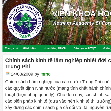
VIỆN KHOA HỌ
Vietnam Academy of For
Trang chủ
Giới thiệu
Hoạt động KHCN
Đào tạo và HTQT
Giống
Chính sách kinh tế lâm nghiệp nhiệt đới
Trung Phi
24/03/2009
by
mrhoi
Chính sách Lâm nghiệp của các nước Trung Phi chủ 
các quyết định Nhà nước (mang tính chất hành chính)
thuật (biện pháp quản lý). Cho đến nay, các chính s
các biện pháp kinh tế (dựa vào nền kinh tế thị trườn
xây dựng các chính sách giá cả đối với tài nguyên r