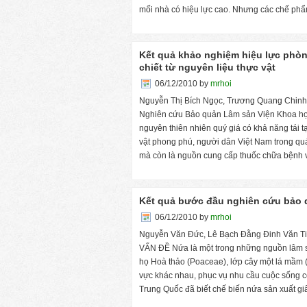
mối nhà có hiệu lực cao. Nhưng các chế ph
Kết quả khảo nghiệm hiệu lực phòn
chiết từ nguyên liệu thực vật
06/12/2010
by
mrhoi
Nguyễn Thị Bích Ngọc, Trương Quang Chin
Nghiên cứu Bảo quản Lâm sản Viện Khoa học
nguyên thiên nhiên quý giá có khả năng tái 
vật phong phú, người dân Việt Nam trong quá
mà còn là nguồn cung cấp thuốc chữa bệnh 
Kết quả bước đầu nghiên cứu bảo 
06/12/2010
by
mrhoi
Nguyễn Văn Đức, Lê Bạch Đằng Đinh Văn Ti
VẤN ĐỀ Nứa là một trong những nguồn lâm sả
họ Hoà thảo (Poaceae), lớp cây một lá mầm 
vực khác nhau, phục vụ nhu cầu cuộc sống co
Trung Quốc đã biết chế biến nứa sản xuất gi