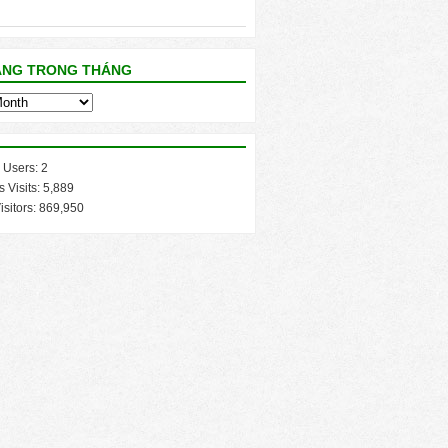
ĂNG TRONG THÁNG
 Users:
2
s Visits:
5,889
isitors:
869,950