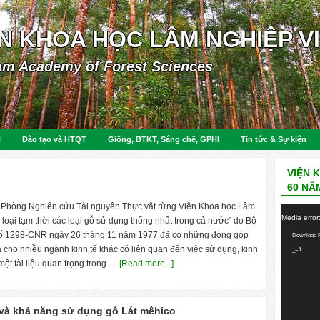
ỆN KHOA HỌC LÂM NGHIỆP V
am Academy of Forest Sciences
N
Đào tạo và HTQT
Giống, BTKT, Sáng chế, GPHI
Tin tức & Sự kiện
VIỆN 
60 NĂ
Phòng Nghiên cứu Tài nguyên Thực vật rừng Viện Khoa học Lâm
Video
Media error
oại tạm thời các loại gỗ sử dụng thống nhất trong cả nước" do Bộ
Player
số 1298-CNR ngày 26 tháng 11 năm 1977 đã có những đóng góp
Download F
 cho nhiều ngành kinh tế khác có liên quan đến việc sử dụng, kinh
_=1
một tài liệu quan trọng trong …
[Read more...]
ý và khả năng sử dụng gỗ Lát mêhico