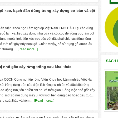
 gỗ keo, bạch đàn dùng trong xây dựng cơ bản và cột
iến Viện Khoa học Lâm nghiệp Việt Nam I. MỞ ĐẦU Tại các vùng
gỗ làm vật liệu xây dựng nhà cửa và cột cọc để trồng trọt, làm cột
dụng ngoài trời, tiếp xúc trực tiếp với đất phải chịu tác động tổng
ố thời tiết gây hủy hoại gỗ. Chính vì vậy, để sử dụng gỗ được lâu
dân thường …
[Read more...]
SÁCH 
 bị nhổ gốc cây rừng trồng sau khai thác
 và CGCN Công nghiệp rừng Viện Khoa học Lâm nghiệp Việt Nam
t trồng rừng trên các diện tích rừng tự nhiên và đặc biệt rừng
lao động lớn, tốn nhiều chi phí và thời gian. Công việc nhổ gốc cây
ng, một số nơi dùng máy ủi với lưỡi ben dạng dao hoặc gầu xúc...
năng suất thấp và kém …
[Read more...]