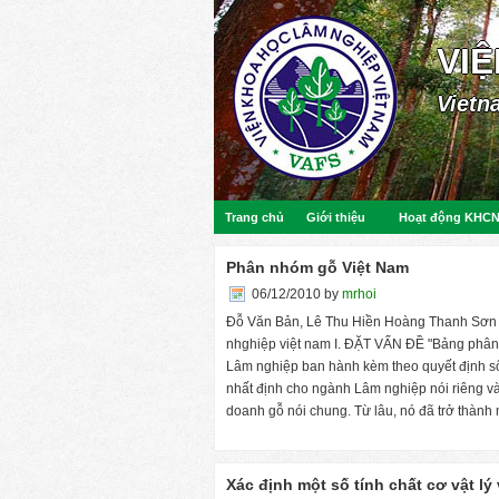
VI
Vietn
Trang chủ
Giới thiệu
Hoạt động KHC
Phân nhóm gỗ Việt Nam
06/12/2010
by
mrhoi
Đỗ Văn Bản, Lê Thu Hiền Hoàng Thanh Sơn 
nhghiệp việt nam I. ĐẶT VẤN ĐỀ "Bảng phân l
Lâm nghiệp ban hành kèm theo quyết định 
nhất định cho ngành Lâm nghiệp nói riêng và
doanh gỗ nói chung. Từ lâu, nó đã trở thành 
Xác định một số tính chất cơ vật l