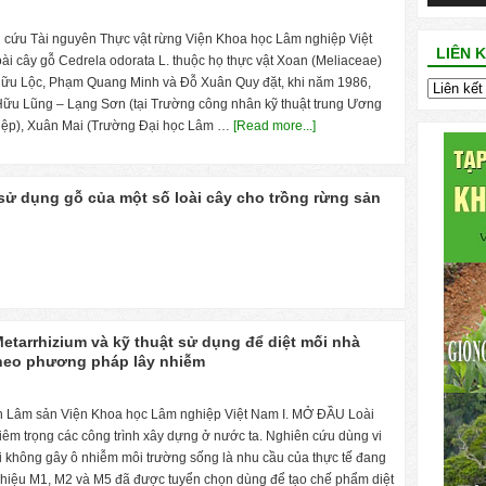
cứu Tài nguyên Thực vật rừng Viện Khoa học Lâm nghiệp Việt
LIÊN 
oài cây gỗ Cedrela odorata L. thuộc họ thực vật Xoan (Meliaceae)
Hữu Lộc, Phạm Quang Minh và Đỗ Xuân Quy đặt, khi năm 1986,
 Hữu Lũng – Lạng Sơn (tại Trường công nhân kỹ thuật trung Ương
hiệp), Xuân Mai (Trường Đại học Lâm …
[Read more...]
sử dụng gỗ của một số loài cây cho trồng rừng sản
tarrhizium và kỹ thuật sử dụng để diệt mối nhà
theo phương pháp lây nhiễm
Lâm sản Viện Khoa học Lâm nghiệp Việt Nam I. MỞ ĐẦU Loài
êm trọng các công trình xây dựng ở nước ta. Nghiên cứu dùng vi
i không gây ô nhiễm môi trường sống là nhu cầu của thực tế đang
ý hiệu M1, M2 và M5 đã được tuyển chọn dùng để tạo chế phẩm diệt