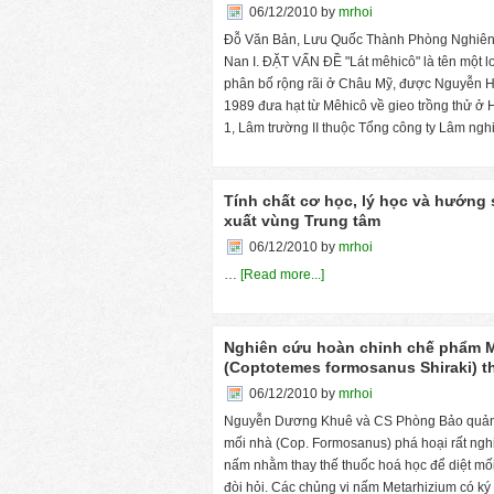
06/12/2010
by
mrhoi
Đỗ Văn Bản, Lưu Quốc Thành Phòng Nghiên 
Nan I. ĐẶT VẤN ĐỀ "Lát mêhicô" là tên một l
phân bố rộng rãi ở Châu Mỹ, được Nguyễn 
1989 đưa hạt từ Mêhicô về gieo trồng thử ở
1, Lâm trường II thuộc Tổng công ty Lâm ng
Tính chất cơ học, lý học và hướng 
xuất vùng Trung tâm
06/12/2010
by
mrhoi
…
[Read more...]
Nghiên cứu hoàn chỉnh chế phẩm Me
(Coptotemes formosanus Shiraki) 
06/12/2010
by
mrhoi
Nguyễn Dương Khuê và CS Phòng Bảo quản 
mối nhà (Cop. Formosanus) phá hoại rất nghi
nấm nhằm thay thế thuốc hoá học để diệt mố
đòi hỏi. Các chủng vi nấm Metarhizium có k