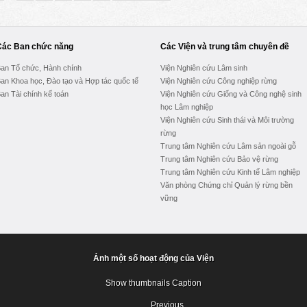
Các Ban chức năng
Các Viện và trung tâm chuyên đề
an Tổ chức, Hành chính
Viện Nghiên cứu Lâm sinh
an Khoa học, Đào tạo và Hợp tác quốc tế
Viện Nghiên cứu Công nghiệp rừng
an Tài chính kế toán
Viện Nghiên cứu Giống và Công nghệ sinh
học Lâm nghiệp
Viện Nghiên cứu Sinh thái và Môi trường
rừng
Trung tâm Nghiên cứu Lâm sản ngoài gỗ
Trung tâm Nghiên cứu Bảo vệ rừng
Trung tâm Nghiên cứu Kinh tế Lâm nghiệp
Văn phòng Chứng chỉ Quản lý rừng bền
vững
Ảnh một số hoạt động của Viện
Show thumbnails
Caption
Previous