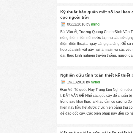
Kỹ thuật bảo quản một số loại keo
cọc ngoài trời
06/12/2010
by
mrhoi
Bùi Văn Ái, Trương Quang Chinh Đinh Văn T
nông thôn miền núi nước ta, nhu cầu sử dụng 
điện, điện thoại... ngày càng gia tăng. Gỗ sử 
hợp của sinh vật gây hại lâm sản và các yếu t
dài, theo kinh nghiệm truyền thống, người 
Nghiên cứu tính toán thiết kế thiết
19/11/2010
by
mrhoi
Đào Vũ, Tô quốc Huy Trung tâm Nghiên cứu
I. ĐẶT VẤN ĐỀ Nhổ các gốc cây để chuẩn bị đấ
trồng sau khai thác là khâu cần có cường độ 
hiện nay hầu hết được thực hiện bằng thủ cô
để đào gốc cây. Các biện pháp này đều có 