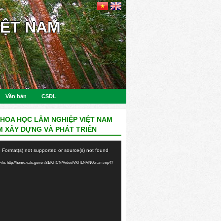
IỆT NAM
Văn bản
CSDL
KHOA HỌC LÂM NGHIỆP VIỆT NAM
M XÂY DỰNG VÀ PHÁT TRIỂN
: Format(s) not supported or source(s) not found
ile: http://home.vafs.gov.vn:81/KHCN/Video/VKHLNVN60nam.mp4?