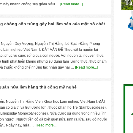
ẩm này nhanh chóng suy giảm hiệu …
[Read more...]
g chống côn trùng gây hại lâm sản của một số chất
h Nguyễn Duy Vượng, Nguyễn Thị Hằng, Lê Bạch Đằng Phòng
 Lâm nghiệp Việt Nam I. ĐẶT VẤN ĐỀ Thực vật là nguồn tài
tạo, phục vụ cuộc sống của con người. Với nguồn tài nguyên thực
 trình phát triển không những sử dụng làm lư­ơng thực, thực phẩm
và thuốc khống chế những tác nhân gây hại …
[Read more...]
quản nứa làm hàng thủ công mỹ nghệ
ến, Nguyễn Thị Hằng Viện Khoa học Lâm nghiệp Việt Nam I. ĐẶT
n có giá trị và trữ lượng lớn, thuộc phân họ Tre (Bambusoideae),
(Liliopsida/ Monocotyledones). Nứa được sử dụng trong nhiều lĩnh
n người. Người tiền cổ đã biết quẹt nứa sinh ra lửa, sau đó người
ấy... Ngày nay, nứa …
[Read more...]