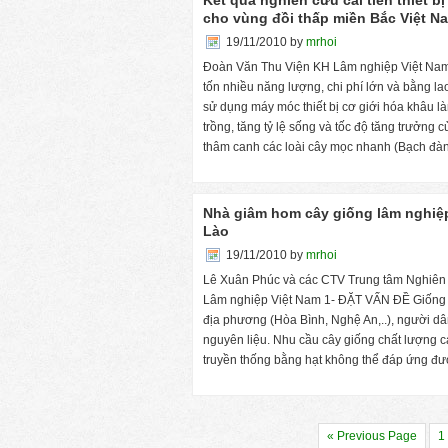
Kết quả nghiên cứu cải tiến thiết b
cho vùng đồi thấp miền Bắc Việt N
19/11/2010
by
mrhoi
Đoàn Văn Thu Viện KH Lâm nghiệp Việt Nam 
tốn nhiều năng lượng, chi phí lớn và bằng l
sử dụng máy móc thiết bị cơ giới hóa khâu làm
trồng, tăng tỷ lệ sống và tốc độ tăng trưởng 
thâm canh các loài cây mọc nhanh (Bạch đà
Nhà giâm hom cây giống lâm nghiệp
Lào
19/11/2010
by
mrhoi
Lê Xuân Phúc và các CTV Trung tâm Nghiên
Lâm nghiệp Việt Nam 1- ĐẶT VẤN ĐỀ Giống là
địa phương (Hòa Bình, Nghệ An,..), người dân
nguyên liệu. Nhu cầu cây giống chất lượng 
truyền thống bằng hạt không thể đáp ứng đ
« Previous Page
1