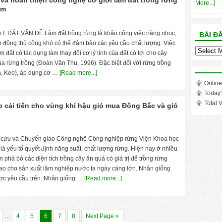
ị và hoàn thiện công nghệ cơ giới làm đất trồng rừng
More...]
am
I. ĐẶT VẤN ĐỀ Làm đất trồng rừng là khâu công việc nặng nhọc,
BÀI Đ
ao động thủ công khó có thể đảm bảo các yêu cầu chất lượng. Việc
Bài
 đất có tác dụng làm thay đổi cơ lý tính của đất có lợi cho cây
đăng
của rừng trồng (Đoàn Văn Thu, 1996). Đặc biệt đối với rừng trồng
trong
n, Keo), áp dụng cơ …
[Read more...]
tháng
Online
Today'
Total V
 cải tiến cho vùng khí hậu gió mua Đông Bắc và gió
 cứu và Chuyển giao Công nghệ Công nghiệp rừng Viện Khoa học
 yếu tố quyết định năng suất, chất lượng rừng. Hiện nay ở nhiều
 phá bỏ các diện tích trồng cây ăn quả có giá trị để trồng rừng
cao cho sản xuất lâm nghiệp nước ta ngày càng lớn. Nhân giống
ược yêu cầu trên. Nhân giống …
[Read more...]
…
4
5
6
7
8
Next Page »