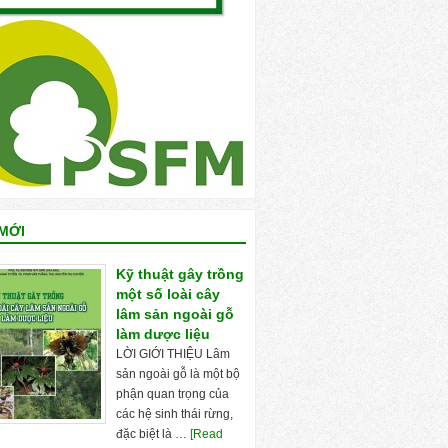
MỚI
Kỹ thuật gây trồng
một số loài cây
lâm sản ngoài gỗ
làm dược liệu
LỜI GIỚI THIỆU Lâm
sản ngoài gỗ là một bộ
phận quan trọng của
các hệ sinh thái rừng,
đặc biệt là …
[Read