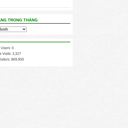
ĂNG TRONG THÁNG
 Users:
0
s Visits:
3,327
isitors:
869,950