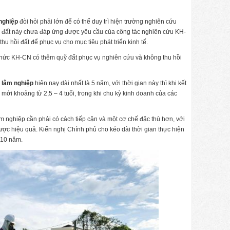
 nghiệp
đòi hỏi phải lớn để có thể duy trì hiện trường nghiên cứu
uỹ đất này chưa đáp ứng được yêu cầu của công tác nghiên cứu KH-
thu hồi đất để phục vụ cho mục tiêu phát triển kinh tế.
 chức KH-CN có thêm quỹ đất phục vụ nghiên cứu và không thu hồi
N lâm nghiệp
hiện nay dài nhất là 5 năm, với thời gian này thì khi kết
 mới khoảng từ 2,5 – 4 tuổi, trong khi chu kỳ kinh doanh của các
 nghiệp cần phải có cách tiếp cận và một cơ chế đặc thù hơn, với
ược hiệu quả. Kiến nghị Chính phủ cho kéo dài thời gian thực hiện
-10 năm.