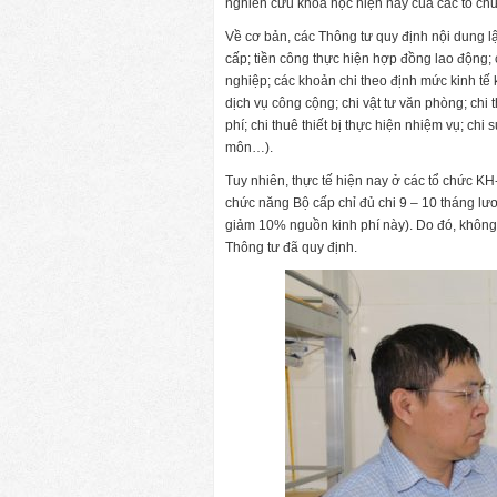
nghiên cứu khoa học hiện nay của các tổ c
Về cơ bản, các Thông tư quy định nội dung l
cấp; tiền công thực hiện hợp đồng lao động;
nghiệp; các khoản chi theo định mức kinh tế k
dịch vụ công cộng; chi vật tư văn phòng; chi 
phí; chi thuê thiết bị thực hiện nhiệm vụ; ch
môn…).
Tuy nhiên, thực tế hiện nay ở các tổ chức 
chức năng Bộ cấp chỉ đủ chi 9 – 10 tháng lư
giảm 10% nguồn kinh phí này). Do đó, không
Thông tư đã quy định.