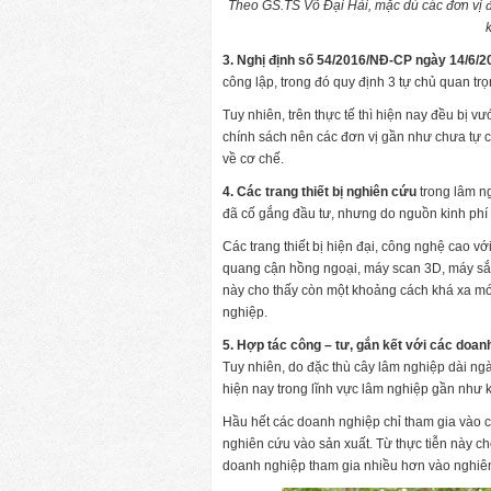
Theo GS.TS Võ Đại Hải, mặc dù các đơn vị 
3. Nghị định số 54/2016/NĐ-CP ngày 14/6/
công lập, trong đó quy định 3 tự chủ quan trọ
Tuy nhiên, trên thực tế thì hiện nay đều bị 
chính sách nên các đơn vị gần như chưa tự 
về cơ chế.
4. Các trang thiết bị nghiên cứu
trong lâm 
đã cố gắng đầu tư, nhưng do nguồn kinh phí í
Các trang thiết bị hiện đại, công nghệ cao với
quang cận hồng ngoại, máy scan 3D, máy sắc
này cho thấy còn một khoảng cách khá xa mới
nghiệp.
5. Hợp tác công – tư, gắn kết với các doa
Tuy nhiên, do đặc thù cây lâm nghiệp dài ngà
hiện nay trong lĩnh vực lâm nghiệp gần như 
Hầu hết các doanh nghiệp chỉ tham gia vào 
nghiên cứu vào sản xuất. Từ thực tiễn này ch
doanh nghiệp tham gia nhiều hơn vào nghiê