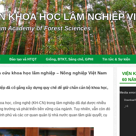
ỆN KHOA HỌC LÂM NGHIỆP V
am Academy of Forest Sciences
N
Đào tạo và HTQT
Giống, BTKT, Sáng chế, GPHI
Tin tức & Sự kiện
ên cứu khoa học lâm nghiệp – Nông nghiệp Việt Nam
VIỆN 
60 NĂ
iệp đã cố gắng xây dựng quy chế để giữ chân cán bộ khoa học,
Video
Media error
Player
Download F
oa học, công nghệ (KH-CN) trong lâm nghiệp đã đạt được nhiều
_=1
ăng trưởng và phát triển bền vững của ngành. Tuy nhiên, vẫn còn đó
nh phủ và các cơ quan quản lý nhà nước quan tâm giải quyết, cụ