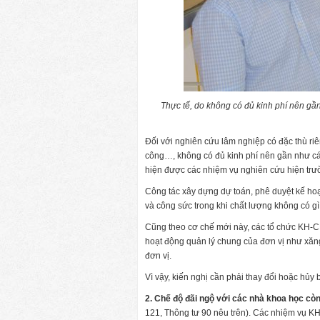
Thực tế, do không có đủ kinh phí nên gần
Đối với nghiên cứu lâm nghiệp có đặc thù riê
công…, không có đủ kinh phí nên gần như các
hiện được các nhiệm vụ nghiên cứu hiện trườ
Công tác xây dựng dự toán, phê duyệt kế hoạ
và công sức trong khi chất lượng không có gì
Cũng theo cơ chế mới này, các tổ chức KH-C
hoạt động quản lý chung của đơn vị như xăng
đơn vị.
Vì vậy, kiến nghị cần phải thay đổi hoặc hủy 
2. Chế độ đãi ngộ với các nhà khoa học còn
121, Thông tư 90 nêu trên). Các nhiệm vụ KH