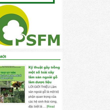
MỚI
Kỹ thuật gây trồng
một số loài cây
lâm sản ngoài gỗ
làm dược liệu
LỜI GIỚI THIỆU Lâm
sản ngoài gỗ là một bộ
phận quan trọng của
các hệ sinh thái rừng,
đặc biệt là …
[Read