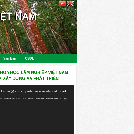
IỆT NAM
Văn bản
CSDL
KHOA HỌC LÂM NGHIỆP VIỆT NAM
M XÂY DỰNG VÀ PHÁT TRIỂN
: Format(s) not supported or source(s) not found
ile: http://home.vafs.gov.vn:81/KHCN/Video/VKHLNVN60nam.mp4?