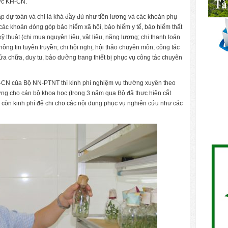
hức KH-CN.
ập dự toán và chi là khá đầy đủ như tiền lương và các khoản phụ
 các khoản đóng góp bảo hiểm xã hội, bảo hiểm y tế, bảo hiểm thất
ỹ thuật (chi mua nguyên liệu, vật liệu, năng lượng; chi thanh toán
thông tin tuyên truyền; chi hội nghị, hội thảo chuyên môn; công tác
i sửa chữa, duy tu, bảo dưỡng trang thiết bị phục vụ công tác chuyên
KH-CN của Bộ NN-PTNT thì kinh phí nghiệm vụ thường xuyên theo
ơng cho cán bộ khoa học (trong 3 năm qua Bộ đã thực hiện cắt
 còn kinh phí để chi cho các nội dung phục vụ nghiên cứu như các