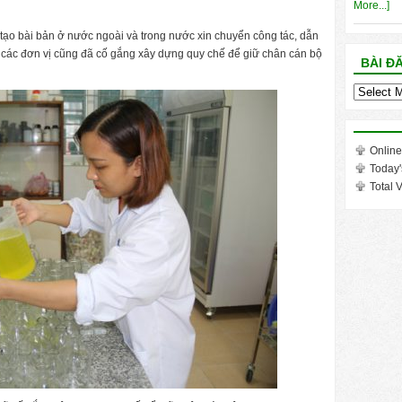
More...]
tạo bài bản ở nước ngoài và trong nước xin chuyển công tác, dẫn
các đơn vị cũng đã cố gắng xây dựng quy chế để giữ chân cán bộ
BÀI Đ
Bài
đăng
trong
tháng
Online
Today'
Total V