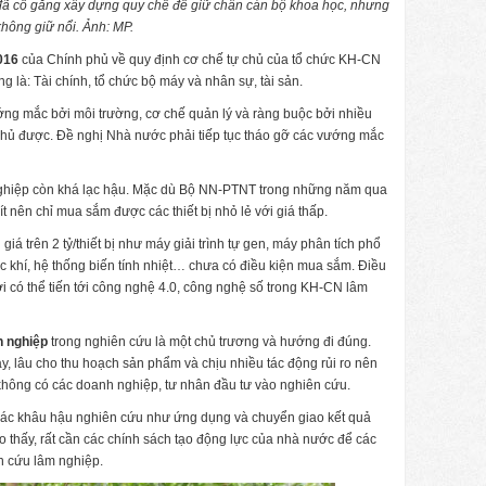
đã cố gắng xây dựng quy chế để giữ chân cán bộ khoa học, nhưng
không giữ nổi. Ảnh: MP.
2016
của Chính phủ về quy định cơ chế tự chủ của tổ chức KH-CN
ng là: Tài chính, tổ chức bộ máy và nhân sự, tài sản.
vướng mắc bởi môi trường, cơ chế quản lý và ràng buộc bởi nhiều
chủ được. Đề nghị Nhà nước phải tiếp tục tháo gỡ các vướng mắc
nghiệp còn khá lạc hậu. Mặc dù Bộ NN-PTNT trong những năm qua
t nên chỉ mua sắm được các thiết bị nhỏ lẻ với giá thấp.
 giá trên 2 tỷ/thiết bị như máy giải trình tự gen, máy phân tích phổ
 khí, hệ thống biến tính nhiệt… chưa có điều kiện mua sắm. Điều
 có thể tiến tới công nghệ 4.0, công nghệ số trong KH-CN lâm
nh nghiệp
trong nghiên cứu là một chủ trương và hướng đi đúng.
y, lâu cho thu hoạch sản phẩm và chịu nhiều tác động rủi ro nên
không có các doanh nghiệp, tư nhân đầu tư vào nghiên cứu.
các khâu hậu nghiên cứu như ứng dụng và chuyển giao kết quả
o thấy, rất cần các chính sách tạo động lực của nhà nước để các
n cứu lâm nghiệp.