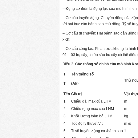
– Động cơ điện là động lực của mô hình liên
– Cơ cấu truyền động: Chuyển động của động
tới hai trục của bánh sao chủ động. Tỷ số tr
– Cơ cấu di chuyển: Hai bánh sao dẫn động h
xích;
– Cơ cấu công tác: Phía trước khung là hình 
01 – 03 trụ cầy, chiều sâu trụ cầy có thể điều
Biểu 2.
Các thông số chính của mô hình K
T
Tên thông số
Thứ ng
T
(Ak)
Tên
Giá trị
Vật thự
1
Chiều dài max của LHM
m
2
Chiều rộng max của LHM
m
3
Khối lượng toàn bộ LHM
kg
4
Tốc độ lý thuyết Vlt
m /s
5
Tỉ số truyền động cơ /bánh sao
1