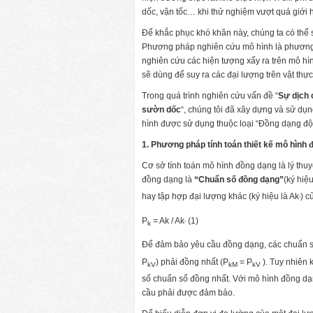
dốc, vận tốc… khi thử nghiệm vượt quá giới 
Để khắc phục khó khăn này, chúng ta có th
Phương pháp nghiên cứu mô hình là phương 
nghiên cứu các hiện tượng xẩy ra trên mô hì
sẽ dùng để suy ra các đại lượng trên vật thực
Trong quá trình nghiên cứu vấn đề “
Sự dịch 
sườn dốc
“, chúng tôi đã xây dựng và sử dụ
hình được sử dụng thuộc loại “Đồng dạng độ
1. Phương pháp tính toán thiết kế mô hình
Cơ sở tính toán mô hình đồng dạng là lý thu
đồng dạng là
“
Chuẩn số đồng dạng”
(ký hiệu
hay tập hợp đại lượng khác (ký hiệu là Ak
) c
’
P
= Ak / Ak
(1)
k
’
Để đảm bảo yêu cầu đồng dạng, các chuẩn số
P
) phải đồng nhất (P
= P
). Tuy nhiên 
kV
kM
kV
số chuẩn số đồng nhất. Với mô hình đồng dạ
cầu phải được đảm bảo.