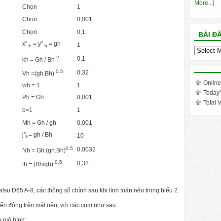
More...]
Chọn
1
Chọn
0,001
Chọn
0,1
BÀI Đ
x”
= y”
= gh
1
h
h
Bài
2
0,1
kh = Gh / Bh
đăng
trong
0.5
0,32
Vh =(gh.Bh)
tháng
Online
wh = 1
1
Today'
Ph = Gh
0,001
Total V
b=1
1
Mh = Gh / gh
0,001
j”
= gh / Bh
10
h
0.5
0,0032
Nh = Gh.(gh.Bh)
0.5
0,32
th = (Bh/gh)
su D65 A-8, các thông số chính sau khi tính toán nêu trong biểu 2.
yển động trên mặt nền, với các cụm như sau:
a mô hình;