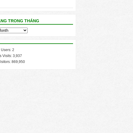
ĂNG TRONG THÁNG
 Users:
2
s Visits:
3,937
isitors:
869,950