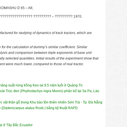
o KOMASHU D 65 – A8;
?????????????????? ????????? – ????????? 1970.
tured for studying of dynamics of track tractors, which are
 for the calculation of dummy’s similar coefficient. Similar
nalysis and comparison between triple exponents of base unit
ally selected quantities.
Initial results of the experiment show that
nt were much lower, compared to those of real tractor.
ng suất rừng trồng Keo lai 9,5 năm tuổi ở Quảng Trị
loài Trúc đen (Phyllostachys nigra Munro) phân bố tại Sa Pa, Lào
ực vật thân gỗ trong Khu bảo tồn thiên nhiên Sơn Trà - Tp. Đà Nẵng
i (Dipterocarpus alatus Roxb.) bằng kỹ thuật RAPD
rại ở Tây Bắc Ecuador