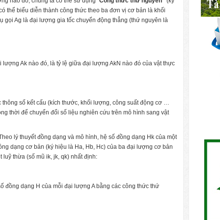
ợng nào đó, chúng ta có thể sử dụng “
Công thức thứ nguyên”
(ký
ó thể biểu diễn thành công thức theo ba đơn vị cơ bản là khối
í dụ gọi Ag là đại lượng gia tốc chuyển động thẳng (thứ nguyên là
i lượng Ak nào đó, là tỷ lệ giữa đại lượng AkN nào đó của vật thực
 thông số kết cấu (kích thước, khối lượng, công suất động cơ …
ồng thời để chuyển đổi số liệu nghiên cứu trên mô hình sang vật
Theo lý thuyết đồng dạng và mô hình, hệ số đồng dạng Hk của một
đồng dạng cơ bản (ký hiệu là Ha, Hb, Hc) của ba đại lượng cơ bản
luỹ thừa (số mũ ik, jk, qk) nhất định:
số đồng dạng H của mỗi đại lượng A bằng các công thức thứ