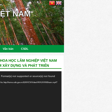
IỆT NAM
Văn bản
CSDL
KHOA HỌC LÂM NGHIỆP VIỆT NAM
M XÂY DỰNG VÀ PHÁT TRIỂN
: Format(s) not supported or source(s) not found
ile: http://home.vafs.gov.vn:81/KHCN/Video/VKHLNVN60nam.mp4?