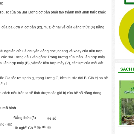
u:
Tb, Tc của ba đại lượng cơ bản phải tạo thành một định thức khác
ũ của ba đơn vị cơ bản (kg, m, s) ở hai vế của đẳng thức (4) bằng
tài nghiên cứu là chuyển động dọc, ngang và xoay của liên hợp
của các đại lượng đầu vào gồm: Trọng lượng của toàn liên hợp máy
của liên hợp máy (B), vậntốc liên hợp máy (V), các lực của môi đất
SÁCH 
: Gia tốc rơi tự do g, trọng lượng G, kích thước dài B. Giá trị ba hệ
ểu 1.
cách nêu trên ta sẽ tính được các giá trị của hệ số đồng dạng
a mô hình
Đẳng thức (3)
Hệ số
ng (Hk)
ik
jk
qk
Hk
Hk =gh
.Gh
.Bh