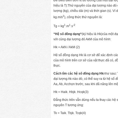
Để biểu diễn đơn vị đo lường của một đại lư
hiệu là T):Thứ nguyên của đại lượng nào đó c
lượng (kg), chiều dài (m) và thời gian (s). V
2
kg.m/s
), công thức thứ nguyên là:
1
1
-2
Tg = kg
.m
.s
“Hệ số đồng dạng
“
(ký hiệu là Hk)của một đạ
với cùng đại lượng đó AkM của mô hình:
Hk = AkN / AkM (2)
Hệ số đồng dạng Hk là cơ sở để xác định các
của mô hình trên cơ sở của vật thực đã có, đ
thực.
Cách tìm các hệ số đồng dạng Hk
như sau
:
đại lượng Ak nào đó, có thể suy ra từ hệ số 
Aa, Ab, Acchọn trước, sau khi đã nâng lên một 
Hk = Haik. Hbjk. Hcqk(3)
Đẳng thức trên vẫn đúng nếu ta thay các hệ 
nguyên T tương ứng:
Tk = Taik. Tbjk. Tcqk(4)