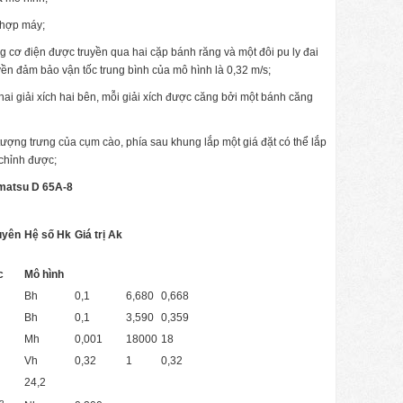
 hợp máy;
 cơ điện được truyền qua hai cặp bánh răng và một đôi pu ly đai
uyền đảm bảo vận tốc trung bình của mô hình là 0,32 m/s;
ai giải xích hai bên, mỗi giải xích được căng bởi một bánh căng
tượng trưng của cụm cào, phía sau khung lắp một giá đặt có thể lắp
 chỉnh được;
omatsu D 65A-8
uyên
Hệ số Hk
Giá trị Ak
c
Mô hình
Bh
0,1
6,680
0,668
Bh
0,1
3,590
0,359
Mh
0,001
18000
18
Vh
0,32
1
0,32
24,2