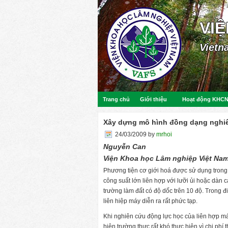
VI
Vietn
Trang chủ
Giới thiệu
Hoạt động KHC
Xây dựng mô hình đồng dạng nghiê
24/03/2009
by
mrhoi
Nguyễn Can
Viện Khoa học Lâm nghiệp Việt Na
Phương tiện cơ giới hoá được sử dụng trong
công suất lớn liên hợp với lưỡi ủi hoặc dàn 
trường làm đất có độ dốc trên 10 độ. Trong đi
liên hiệp máy diễn ra rất phức tạp.
Khi nghiên cứu động lực học của liên hợp má
hiện trường thực rất khó thực hiện vì chi phí