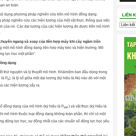
hạn an toàn.
ể sử dụng phương pháp nghiên cứu trên mô hình đồng dạng:
LIÊN 
pháp nghiên cứu các hiện tượng của một vật thực, thông qua việc
nh của nó. Các đại lượng của các hiện tượng đo được trên mô hình
.
chuyển ngang và xoay của liên hợp máy khi cày ngầm trên
ng một mô hình đồng dạng liên hợp máy kéo và hiện trường; Mô
ng lực học một phần”.
 đồng dạng
yết thứ nguyên và lý thuyết mô hình. Kháiniệm ban đầu dùng trong
 là P
), là tỷ số giữa một đại lượng (ký hiệu là Ak) nào đó với một
k
ủa các hiện tượng xẩy ra.
 đồng dạng của mô hình (ký hiệu là P
) và vật thực (ký hiệu là
kM
khi mô hình thuộc loại đồng dạng không toàn phần, thì chỉ có một
ng động lực học, sự đồng nhất của các chuẩn số động lực học yêu