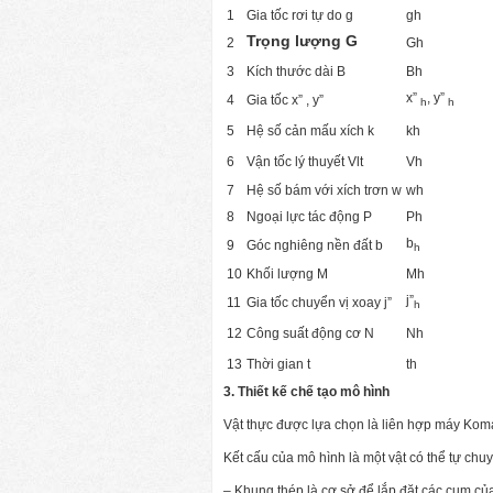
1
Gia tốc rơi tự do g
gh
Trọng lượng G
2
Gh
3
Kích thước dài B
Bh
x”
, y”
4
Gia tốc x” , y”
h
h
5
Hệ số cản mấu xích k
kh
6
Vận tốc lý thuyết Vlt
Vh
7
Hệ số bám với xích trơn w
wh
8
Ngoại lực tác động P
Ph
b
9
Góc nghiêng nền đất b
h
10
Khối lượng M
Mh
j”
11
Gia tốc chuyển vị xoay j”
h
12
Công suất động cơ N
Nh
13
Thời gian t
th
3. Thiết kế chế tạo mô hình
Vật thực được lựa chọn là liên hợp máy Komat
Kết cấu của mô hình là một vật có thể tự chu
– Khung thép là cơ sở để lắp đặt các cụm củ