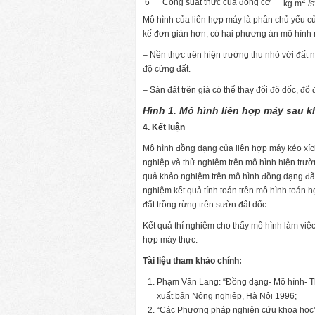
2
6
Công suất thực của động cơ
kg.m
/s
Mô hình của liên hợp máy là phần chủ yếu của
kế đơn giản hơn, có hai phương án mô hình 
– Nền thực trên hiện trường thu nhỏ với đất 
độ cứng đất.
– Sàn đặt trên giá có thể thay đổi độ dốc, đổ đ
Hình 1. Mô hình liên hợp máy sau k
4. Kết luận
Mô hình đồng dạng của liên hợp máy kéo xí
nghiệp và thử nghiệm trên mô hình hiện trư
quả khảo nghiệm trên mô hình đồng dạng đã b
nghiệm kết quả tính toán trên mô hình toán h
đất trồng rừng trên sườn đất dốc.
Kết quả thí nghiệm cho thấy mô hình làm việc 
hợp máy thực.
Tài liệu tham khảo chính:
Phạm Văn Lang: “Đồng dạng- Mô hình- Th
xuất bản Nông nghiệp, Hà Nội 1996;
“Các Phương pháp nghiên cứu khoa học’, 