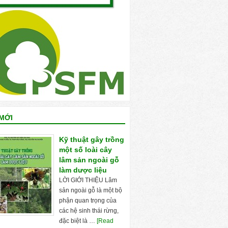
MỚI
Kỹ thuật gây trồng
một số loài cây
lâm sản ngoài gỗ
làm dược liệu
LỜI GIỚI THIỆU Lâm
sản ngoài gỗ là một bộ
phận quan trọng của
các hệ sinh thái rừng,
đặc biệt là …
[Read