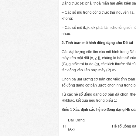
Đẳng thức (4) phải thoả mãn hai điều kiện sa
– Các số mũ trong công thức thứ nguyên Ta, 
không:
– Các số mũ ik,jk, qk phải làm cho tổng số m
nhau.
2. Tính toán mô hình đồng dạng cho Đề tài
Các đại lượng cần tìm của mô hình trong Đề 
máy trên mặt đất (x, y, j), chúng là hàm số 
(G), giatốc rơi tự do (g), các kích thước dài 
tác động vào liên hợp máy (P) v.v.
Chọn ba đại lượng cơ bản cho việc tính toán là
số đồng dạng cơ bản được chọn như trong bi
Từ các hệ số đồng dạng cơ bản đã chọn, theo 
Hkkhác, kết quả nêu trong biểu 1:
Biểu 1
Xác định các hệ số đồng dạng Hk củ
Đại lượng
TT
Hệ số đồng dạ
(Ak)