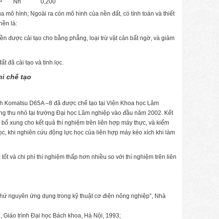
3
Nh
0,200
 mô hình; Ngoài ra còn mô hình của nền đất, có tính toán và thiết
nền là:
nền được cải tạo cho bằng phẳng, loại trừ vật cản bất ngờ, và giảm
ất đã cải tạo và tinh lọc.
hi chế tạo
ch Komatsu D65A –8 đã được chế tạo tại Viện Khoa học Lâm
ờng thu nhỏ tại trường Đại học Lâm nghiệp vào đầu năm 2002. Kết
ổ xung cho kết quả thí nghiệm trên liên hợp máy thực, và kiểm
ọc, khi nghiên cứu động lực học của liên hợp máy kéo xích khi làm
tốt và chi phí thí nghiệm thấp hơn nhiều so với thí nghiệm trên liên
ứ nguyên ứng dụng trong kỹ thuật cơ điện nông nghiệp”, Nhà
Giáo trình Đại học Bách khoa, Hà Nội, 1993;