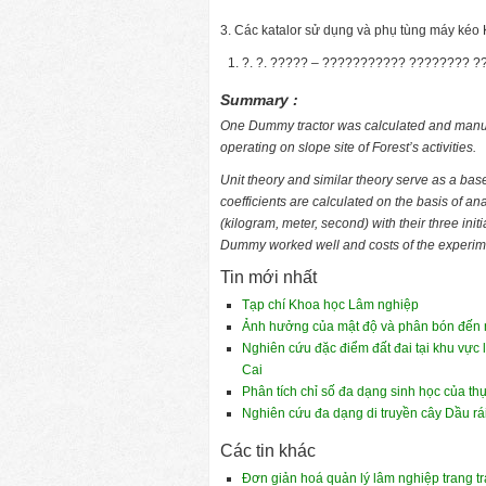
3. Các katalor sử dụng và phụ tùng máy ké
?. ?. ????? – ??????????? ???????? 
Summary :
One Dummy tractor was calculated and manufac
operating on slope site of Forest’s activities.
Unit theory and similar theory serve as a base
coefficients are calculated on the basis of a
(kilogram, meter, second) with their three initi
Dummy worked well and costs of the experime
Tin mới nhất
Tạp chí Khoa học Lâm nghiệp
Ảnh hưởng của mật độ và phân bón đến nă
Nghiên cứu đặc điểm đất đai tại khu vực 
Cai
Phân tích chỉ số đa dạng sinh học của th
Nghiên cứu đa dạng di truyền cây Dầu rá
Các tin khác
Đơn giản hoá quản lý lâm nghiệp trang t