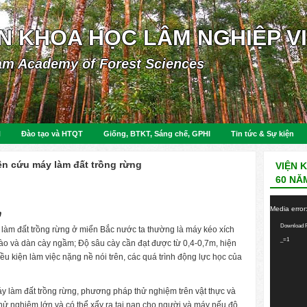
ỆN KHOA HỌC LÂM NGHIỆP V
am Academy of Forest Sciences
N
Đào tạo và HTQT
Giống, BTKT, Sáng chế, GPHI
Tin tức & Sự kiện
n cứu máy làm đất trồng rừng
VIỆN 
60 NĂ
Video
Media error
m
Player
Download F
 làm đất trồng rừng ở miển Bắc nước ta thường là máy kéo xích
_=1
cào và dàn cày ngầm; Độ sâu cày cần đạt được từ 0,4-0,7m, hiện
ều kiện làm việc nặng nề nói trên, các quá trình động lực học của
y làm đất trồng rừng, phương pháp thử nghiệm trên vật thực và
 thử nghiệm lớn và có thể xẩy ra tai nạn cho người và máy nếu độ