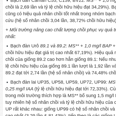
Bạch đàn
Caman C55, C159, BV22
: MS** + 1,0 m
chồi là 2,69 lần và tỷ lệ chồi hữu hiệu đạt 34,29%)
cũng có hiệu quả nhân chồi tốt nhất trong nhóm bạ
cứu (hệ số nhân chồi 3,04 lần, 38,72% chồi hữu hiệu)
+ Môi trường nâng cao chất lượng chồi phục vụ quá tr
nhất:
Bạch đàn Urô
89.1 và 89.2: MS** + 1,0 mg/l BAP +
chồi hữu hiệu đạt giá trị cao nhất 67,19%). Hiệu quả
chồi của giống 89.2 cao hơn hẳn giống 89.1: Nếu như
lệ chồi hữu hiệu của giống 89.1 lần lượt là 1,92 lần 
89.2 đạt tới 2,74 lần (hệ số nhân chồi) và 74,48% chồ
Bạch đàn lai
UP35, UP58, UP59, UP72, UP99
: MS
0,25 mg/l IAA
(tỷ lệ chồi hữu hiệu đạt tới 72,33%). 
trong môi trường thích hợp là MS** bổ sung 1,5 mg/l
tuy nhiên hệ số nhân chồi và tỷ lệ chồi hữu hiệu của 
UP rất khác nhau: giống UP99 có hệ số nhân chồi và 
cao nhất (3,29 lần & 81,43%), tiếp theo là các giốn