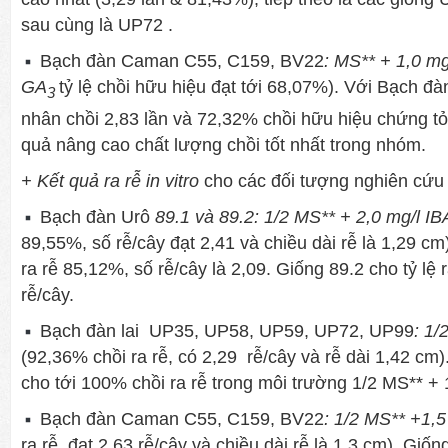
sau cùng là UP72 .
Bạch đàn
Caman C55, C159, BV22
: MS** + 1,0 mg
GA
tỷ lệ chồi hữu hiệu đạt tới 68,07%). Với Bạch đ
3
nhân chồi 2,83 lần và 72,32% chồi hữu hiệu chứng t
quả nâng cao chất lượng chồi tốt nhất trong nhóm.
+ Kết quả ra rễ in vitro
cho các đối tượng nghiên cứu
Bạch đàn Urô
89.1 và 89.2: 1/2 MS** + 2,0 mg/l I
89,55%, số rễ/cây đạt 2,41 và chiều dài rễ là 1,29 cm)
ra rễ 85,12%, số rễ/cây là 2,09. Giống 89.2 cho tỷ lệ 
rễ/cây.
Bạch đàn lai
UP35, UP58, UP59, UP72, UP99
: 1/
(92,36% chồi ra rễ, có 2,29 rễ/cây và rễ dài 1,42 cm
cho tới 100% chồi ra rễ trong môi trường 1/2 MS** + 
Bạch đàn
Caman C55, C159, BV22
: 1/2 MS** +1,5
ra rễ, đạt 2,63 rễ/cây và chiều dài rễ là 1,3 cm). Gi