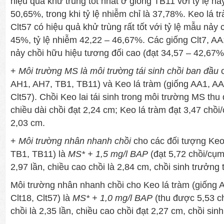
hiệu quả khử trùng tốt nhất ở giống TB11 với tỷ lệ nả
50,65%, trong khi tỷ lệ nhiễm chỉ là 37,78%. Keo lá t
Clt57 có hiệu quả khử trùng rất tốt với tỷ lệ mẫu nảy 
45%, tỷ lệ nhiễm 42,22 – 46,67%. Các giống Clt7, AA1
nảy chồi hữu hiệu tương đối cao (đạt 34,57 – 42,67%
+
Môi trường MS là môi trường tái sinh chồi ban đầu
c
AH1, AH7, TB1, TB11) và Keo lá tràm (giống AA1, AA9,
Clt57). Chồi Keo lai tái sinh trong môi trường MS th
chiều dài chồi đạt 2,24 cm; Keo lá tràm đạt 3,47 chồi
2,03 cm.
+
Môi trường nhân nhanh chồi
cho các đối tượng Keo 
TB1, TB11) là
MS* + 1,5 mg/l BAP
(đạt 5,72
chồi/cụm
2,97 lần, chiều cao chồi là 2,84 cm, chồi sinh trưởng t
Môi trường nhân nhanh chồi cho Keo lá tràm (giống A
Clt18, Clt57) là
MS* + 1,0 mg/l BAP
(thu được 5,53 c
chồi là 2,35 lần, chiều cao chồi đạt 2,27 cm, chồi sinh