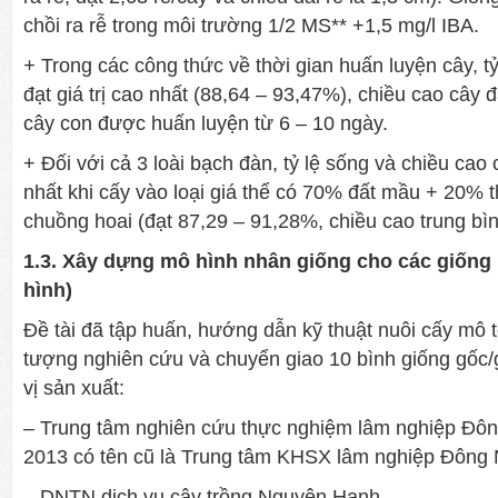
chồi ra rễ trong môi trường 1/2 MS** +1,5 mg/l IBA.
+
Trong các công thức về thời gian huấn luyện cây, t
đạt giá trị cao nhất (88,64 – 93,47%), chiều cao cây đ
cây con được huấn luyện từ 6 – 10 ngày.
+ Đối với cả 3 loài bạch đàn, tỷ lệ sống và chiều cao c
nhất khi cấy vào loại giá thể có 70% đất mầu + 20% 
chuồng hoai (đạt 87,29 – 91,28%, chiều cao trung bìn
1.3.
Xây dựng mô hình nhân giống cho các giống
hình)
Đề tài đã tập huấn, hướng dẫn kỹ thuật nuôi cấy mô 
tượng nghiên cứu và chuyển giao 10 bình giống gốc/
vị sản xuất:
– Trung tâm nghiên cứu thực nghiệm lâm nghiệp Đô
2013 có tên cũ là Trung tâm KHSX lâm nghiệp Đông
– DNTN dịch vụ cây trồng Nguyên Hạnh