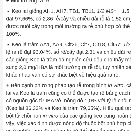
+ Môi trường ra rễ
Keo lai giống AH1, AH7, TB1, TB11
: 1/2 MS* + 1,5
đạt 97,66%, có 2,86 rễ/cây và chiều dài rễ là 1,52 c
được nuôi cấy trong môi trường ra rễ phù hợp có thể c
100%.
Keo lá tràm AA1, AA9, Clt26, Clt7, Clt18, Clt57:
1/2
lệ ra rễ đạt 93,04%, số rễ/cây đạt 2,31 và chiều dài 
các giống Keo lá tràm đã nghiên cứu đều cho thấy m
sung 2,0 mg/l IBA là môi trường ra rễ tốt, tuy nhiên xé
khác nhau vẫn có sự khác biệt về hiệu quả ra rễ.
+ Bên cạnh phương pháp tạo rễ trong bình
in vitro
, c
lai và Keo lá tràm cũng có thể được tạo rễ bằng các
có nguồn gốc từ IBA với nồng độ 1,0% với tỷ lệ chồi 
(Keo lai 86,33% và Keo lá tràm 79,65%). Hiệu quả t
bột từ chồi non
in vitro
của các giống keo cũng hoàn 
vậy, việc xác định được nồng độ thuốc bột phù hợp ch
có ý nghĩa, qua đó chúng ta có thể chuyển giao cũn