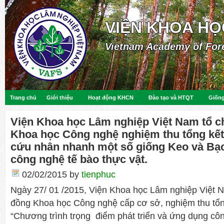
VIỆN KHOA HỌ
Vietnam Academy of For
Trang chủ
Giới thiệu
Hoạt động KHCN
Đào tạo và HTQT
Giống
Viện Khoa học Lâm nghiệp Việt Nam tổ c
Khoa học Công nghệ nghiệm thu tổng kết 
cứu nhân nhanh một số giống Keo và Bạ
công nghệ tế bào thực vật.
02/02/2015
by
tienphuc
Ngày 27/ 01 /2015, Viện Khoa học Lâm nghiệp Việt N
đồng Khoa học Công nghệ cấp cơ sở, nghiệm thu tổng
“Chương trình trọng điểm phát triển và ứng dụng côn