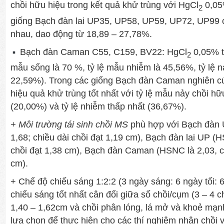
chồi hữu hiệu trong kết quả khử trùng với HgCl
0,05
2
giống Bạch đàn lai UP35, UP58, UP59, UP72, UP99 
nhau, dao động từ 18,89 – 27,78%.
Bạch đàn Caman C55, C159, BV22: HgCl
0,05% tr
2
mẫu sống là 70 %, tỷ lệ mẫu nhiễm là 45,56%, tỷ lệ n
22,59%). Trong các giống Bạch đàn Caman nghiên c
hiệu quả khử trùng tốt nhất với tỷ lệ mẫu nảy chồi hữ
(20,00%) và tỷ lệ nhiễm thấp nhất (36,67%).
+ Môi trường tái sinh chồi MS
phù hợp với Bạch đàn 
1,68; chiều dài chồi đạt 1,19 cm), Bạch đàn lai UP (H
chồi đạt 1,38 cm), Bạch đàn Caman (HSNC là 2,03, ch
cm).
+ Chế độ chiếu sáng 1:2:2 (3 ngày sáng: 6 ngày tối: 
chiếu sáng tốt nhất cân đối giữa số chồi/cụm (3 – 4 ch
1,40 – 1,62cm và chồi phân lóng, lá mở và khoẻ mạ
lựa chọn để thực hiện cho các thí nghiệm nhân chồi v