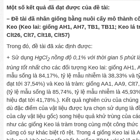
Một số kết quả đã đạt được của đề tài:
– Đề tài đã nhân
giống bằng nuôi cấy mô thành c
Keo (Keo lai: giống AH1, AH7, TB1, TB11; Keo lá 
Clt26, Clt7, Clt18, Clt57)
Trong đó, đề tài đã xác định được:
+ Sử dụng
HgCl
nồng độ 0,1%
với thời gian 5 phút
2
trùng tốt nhất
cho các đối tượng Keo lai: giống AH1, 
mẫu sống là 84,17%, tỷ lệ mẫu nhiễm là 38,33% và tỷ
đạt tới 37,54%) và Keo lá tràm: giống AA1, AA9, Clt7, 
(tỷ lệ mẫu sống là 85,74%, tỷ lệ mẫu nhiễm là 45,93%
hiệu đạt tới 41,78%.). Kết quả nghiên cứu của chúng 
dù đặc điểm của vật liệu được lựa chọn sử dụng là đ
của cây vật liệu gốc) song hiệu quả khử trùng của cá
như các giống Keo lá tràm trong cùng một công thức 
cũng có sự khác biệt rõ rệt. Trong 4 giống Keo lai là