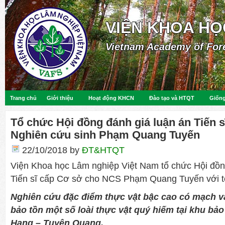
VIỆN KHOA HỌ
Vietnam Academy of For
Trang chủ
Giới thiệu
Hoạt động KHCN
Đào tạo và HTQT
Giống
Tổ chức Hội đồng đánh giá luận án Tiến 
Nghiên cứu sinh Phạm Quang Tuyến
22/10/2018
by
ĐT&HTQT
Viện Khoa học Lâm nghiệp Việt Nam tổ chức Hội đồn
Tiến sĩ cấp Cơ sở cho NCS Phạm Quang Tuyến với tên
Nghiên cứu đặc điểm thực vật bậc cao có mạch và
bảo tồn một số loài thực vật quý hiếm tại khu bảo
Hang – Tuyên Quang.