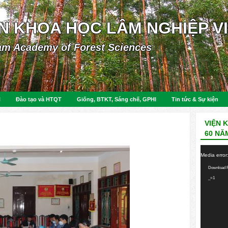
ỆN KHOA HỌC LÂM NGHIỆP V
am Academy of Forest Sciences
N
Đào tạo và HTQT
Giống, BTKT, Sáng chế, GPHI
Tin tức & Sự kiện
VIỆN 
60 NĂ
Video
Media error
Player
Download F
_=1