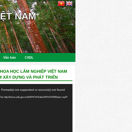
IỆT NAM
Văn bản
CSDL
KHOA HỌC LÂM NGHIỆP VIỆT NAM
M XÂY DỰNG VÀ PHÁT TRIỂN
: Format(s) not supported or source(s) not found
ile: http://home.vafs.gov.vn:81/KHCN/Video/VKHLNVN60nam.mp4?