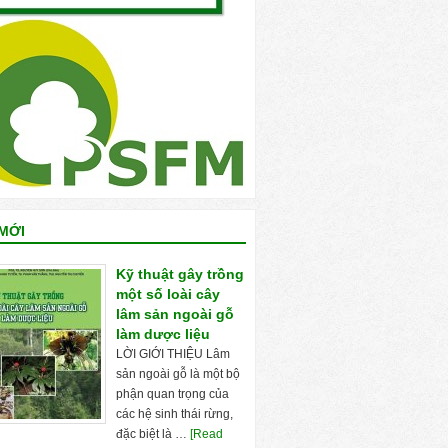
MỚI
Kỹ thuật gây trồng
một số loài cây
lâm sản ngoài gỗ
làm dược liệu
LỜI GIỚI THIỆU Lâm
sản ngoài gỗ là một bộ
phận quan trọng của
các hệ sinh thái rừng,
đặc biệt là …
[Read