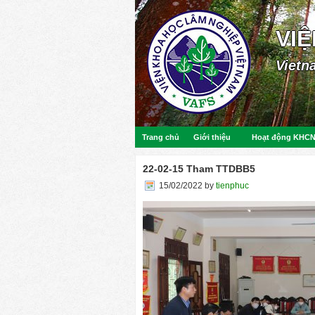
VI
Vietn
Trang chủ
Giới thiệu
Hoạt động KHC
22-02-15 Tham TTDBB5
15/02/2022
by
tienphuc