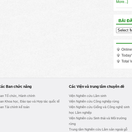
More...]
BÀI Đ
Bài
đăng
trong
tháng
Online
Today'
Total V
Các Ban chức năng
Các Viện và trung tâm chuyên đề
an Tổ chức, Hành chính
Viện Nghiên cứu Lâm sinh
an Khoa học, Đào tạo và Hợp tác quốc tế
Viện Nghiên cứu Công nghiệp rừng
an Tài chính kế toán
Viện Nghiên cứu Giống và Công nghệ sinh
học Lâm nghiệp
Viện Nghiên cứu Sinh thái và Môi trường
rừng
Trung tâm Nghiên cứu Lâm sản ngoài gỗ