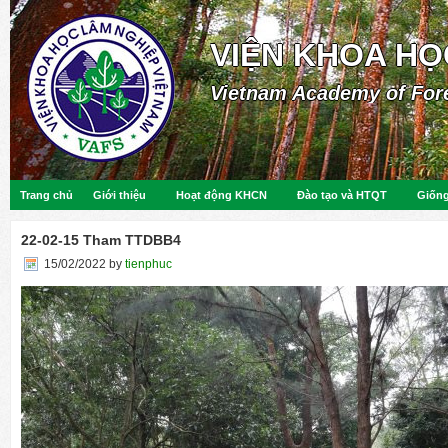
VIỆN KHOA HỌ
Vietnam Academy of For
Trang chủ
Giới thiệu
Hoạt động KHCN
Đào tạo và HTQT
Giống
22-02-15 Tham TTDBB4
15/02/2022
by
tienphuc