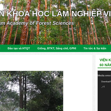
ỆN KHOA HỌC LÂM NGHIỆP V
am Academy of Forest Sciences
N
Đào tạo và HTQT
Giống, BTKT, Sáng chế, GPHI
Tin tức & Sự kiện
VIỆN 
60 NĂ
Video
Media error
Player
Download F
_=1