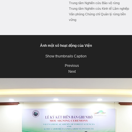
Trung tâm Nghiên cứu Bảo vệ rừng
Trung tâm Nghiên cứu Kinh tế Lâm nghiệp
Văn phòng Chứng chỉ Quản lý rừng bền
vững
Ảnh một số hoạt động của Viện
Show thumbnails
Caption
Previous
Next
Previous
Next