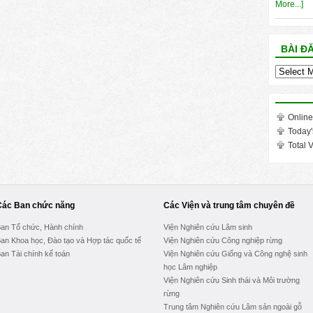
More...]
BÀI Đ
Bài
đăng
trong
tháng
Online
Today'
Total V
Các Ban chức năng
Các Viện và trung tâm chuyên đề
an Tổ chức, Hành chính
Viện Nghiên cứu Lâm sinh
an Khoa học, Đào tạo và Hợp tác quốc tế
Viện Nghiên cứu Công nghiệp rừng
an Tài chính kế toán
Viện Nghiên cứu Giống và Công nghệ sinh
học Lâm nghiệp
Viện Nghiên cứu Sinh thái và Môi trường
rừng
Trung tâm Nghiên cứu Lâm sản ngoài gỗ