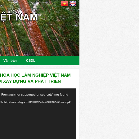
IỆT NAM
Văn bản
CSDL
KHOA HỌC LÂM NGHIỆP VIỆT NAM
M XÂY DỰNG VÀ PHÁT TRIỂN
: Format(s) not supported or source(s) not found
ile: http://home.vafs.gov.vn:81/KHCN/Video/VKHLNVN60nam.mp4?