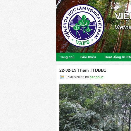
VI
Vietn
Trang chủ
Giới thiệu
Hoạt động KHC
22-02-15 Tham TTDBB1
15/02/2022
by
tienphuc