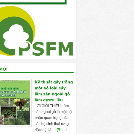
MỚI
Kỹ thuật gây trồng
một số loài cây
lâm sản ngoài gỗ
làm dược liệu
LỜI GIỚI THIỆU Lâm
sản ngoài gỗ là một bộ
phận quan trọng của
các hệ sinh thái rừng,
đặc biệt là …
[Read