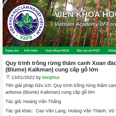
VIỆN KHOA HỌ
Vietnam Academy of For
Trang chủ
Giới thiệu
Hoạt động KHCN
Đào tạo và HTQT
Giống
Quy trình trồng rừng thâm canh Xoan đà
(Blume) Kalkman) cung cấp gỗ lớn
13/01/2022
by
tienphuc
Tên giải pháp hữu ích: Quy trình trồng rừng thâm ca
arborea
(Blume) Kalkman) cung cấp gỗ lớn
Tác giả: Hoàng Văn Thắng
Tác giả khác: Cao Văn Lạng, Hoàng Văn Thành, Vũ