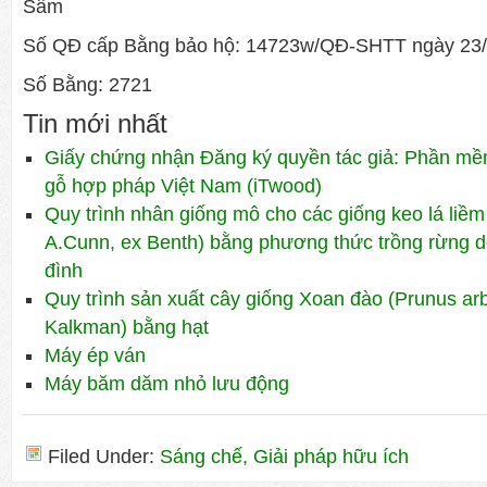
Sâm
Số QĐ cấp Bằng bảo hộ: 14723w/QĐ-SHTT ngày 23/
Số Bằng: 2721
Tin mới nhất
Giấy chứng nhận Đăng ký quyền tác giả: Phần mề
gỗ hợp pháp Việt Nam (iTwood)
Quy trình nhân giống mô cho các giống keo lá liềm
A.Cunn, ex Benth) bằng phương thức trồng rừng dò
đình
Quy trình sản xuất cây giống Xoan đào (Prunus ar
Kalkman) bằng hạt
Máy ép ván
Máy băm dăm nhỏ lưu động
Filed Under:
Sáng chế, Giải pháp hữu ích