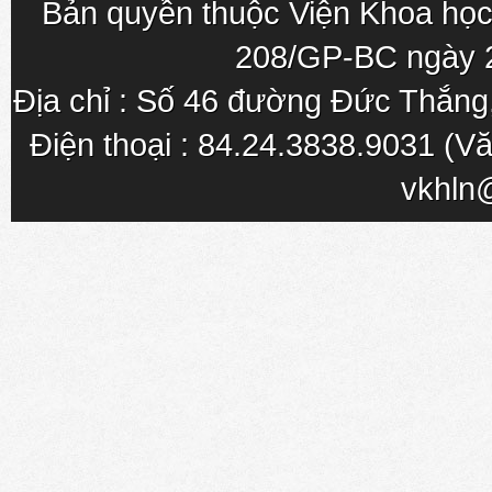
Bản quyền thuộc Viện Khoa học
208/GP-BC ngày 
Địa chỉ : Số 46 đường Đức Thắn
Điện thoại : 84.24.3838.9031 (Vă
vkhln