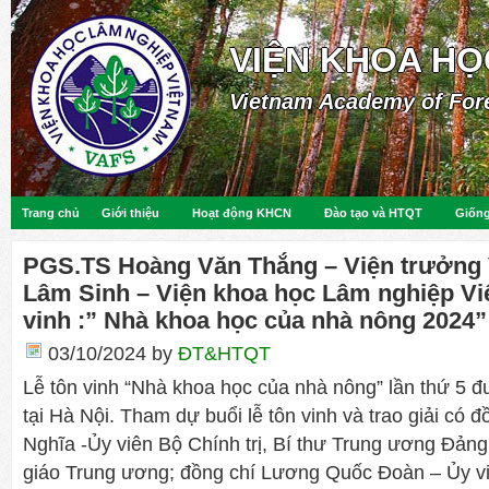
VIỆN KHOA HỌ
Vietnam Academy of For
Trang chủ
Giới thiệu
Hoạt động KHCN
Đào tạo và HTQT
Giống
PGS.TS Hoàng Văn Thắng – Viện trưởng 
Lâm Sinh – Viện khoa học Lâm nghiệp V
vinh :” Nhà khoa học của nhà nông 2024”
03/10/2024
by
ĐT&HTQT
Lễ tôn vinh “Nhà khoa học của nhà nông” lần thứ 5 
tại Hà Nội. Tham dự buổi lễ tôn vinh và trao giải có
Nghĩa -Ủy viên Bộ Chính trị, Bí thư Trung ương Đản
giáo Trung ương; đồng chí Lương Quốc Đoàn – Ủy v