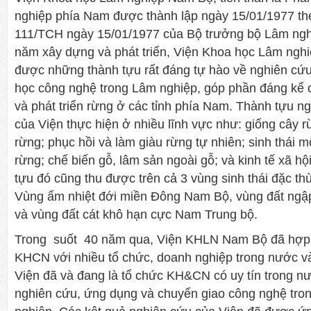
nghiệp phía Nam được thành lập ngày 15/01/1977 th
111/TCH ngày 15/01/1977 của Bộ trưởng bộ Lâm nghi
năm xây dựng và phát triển, Viện Khoa học Lâm ngh
được những thành tựu rất đáng tự hào về nghiên cứ
học công nghệ trong Lâm nghiệp, góp phần đáng kể 
và phát triển rừng ở các tỉnh phía Nam. Thành tựu n
của Viện thực hiện ở nhiều lĩnh vực như: giống cây rừ
rừng; phục hồi và làm giàu rừng tự nhiên; sinh thái m
rừng; chế biến gỗ, lâm sản ngoài gỗ; và kinh tế xã h
tựu đó cũng thu được trên cả 3 vùng sinh thái đặc th
Vùng ẩm nhiệt đới miền Đông Nam Bộ, vùng đất ng
và vùng đất cát khô hạn cực Nam Trung bộ.
Trong suốt 40 năm qua, Viện KHLN Nam Bộ đã hợp 
KHCN với nhiều tổ chức, doanh nghiệp trong nước và
Viện đã và đang là tổ chức KH&CN có uy tín trong n
nghiên cứu, ứng dụng và chuyển giao công nghệ trong