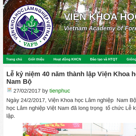
VIỆN KHOA HỌ
Vietnam Academy of For
Trang chủ
Giới thiệu
Hoạt động KHCN
Đào tạo và HTQT
Giống
Lễ kỷ niệm 40 năm thành lập Viện Khoa h
Nam Bộ
27/02/2017
by
tienphuc
Ngày 24/2/2017, Viện Khoa học Lâm nghiệp Nam Bộ
học Lâm nghiệp Việt Nam đã long trọng tổ chức Lễ
lập.