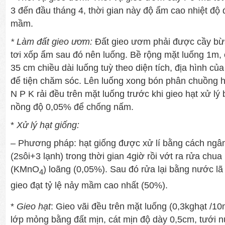
3 đến đầu tháng 4, thời gian này độ ẩm cao nhiệt độ
mầm.
* Làm đất gieo ươm:
Đất gieo ươm phải được cầy bừa
tơi xốp ẩm sau đó nên luống. Bề rộng mặt luống 1m,
35 cm chiều dài luống tuỳ theo diện tích, địa hình củ
để tiện chăm sóc. Lên luống xong bón phân chuồng h
N P K rải đều trên mặt luống trước khi gieo hạt xử lý
nồng độ 0,05% để chống nấm.
*
Xử lý hạt giống:
– Phương pháp: hạt giống được xử lí bằng cách ng
(2sôi+3 lạnh) trong thời gian 4giờ rồi vớt ra rửa chua
(KMnO
) loãng (0,05%). Sau đó rửa lại bằng nước lã
4
gieo đạt tỷ lệ nảy mầm cao nhất (50%).
*
Gieo hạt
: Gieo vãi đều trên mặt luống (0,3kghạt /1
lớp mỏng bằng đất mịn, cát mịn độ dày 0,5cm, tưới 