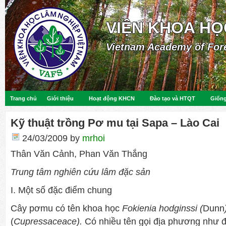
VIỆN KHOA HỌ
Vietnam Academy of For
Trang chủ
Giới thiệu
Hoạt động KHCN
Đào tạo và HTQT
Giống
Kỹ thuật trồng Pơ mu tại Sapa – Lào Cai
24/03/2009
by
mrhoi
Thân Văn Cảnh, Phan Văn Thắng
Trung tâm nghiên cứu lâm đặc sản
I. Một số đặc điểm chung
Cây pơmu có tên khoa học
Fokienia hodginssi (
Dunn
(
Cupressaceace).
Có nhiều tên gọi địa phương như đ