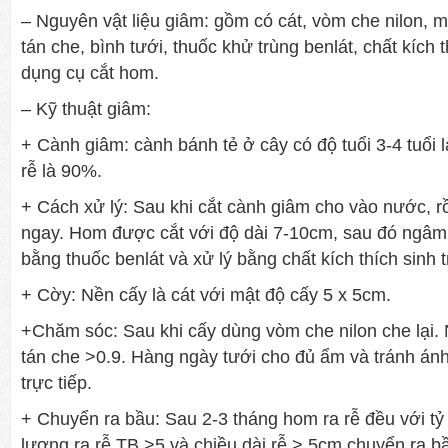
– Nguyên vật liệu giâm: gồm có cát, vòm che nilon, m
tán che, bình tưới, thuốc khử trùng benlát, chất kích 
dụng cụ cắt hom.
– Kỹ thuật giâm:
+ Cành giâm: cành bánh tẻ ở cây có độ tuổi 3-4 tuổi là 
rễ là 90%.
+ Cách xử lý: Sau khi cắt cành giâm cho vào nước, r
ngay. Hom được cắt với độ dài 7-10cm, sau đó ngâm
bằng thuốc benlát và xử lý bằng chất kích thích sinh 
+ Cờy: Nền cấy là cát với mật độ cấy 5 x 5cm.
+Chăm sóc: Sau khi cấy dùng vòm che nilon che lại. 
tán che >0.9. Hàng ngày tưới cho đủ ẩm và tránh ánh
trực tiếp.
+ Chuyển ra bầu: Sau 2-3 tháng hom ra rễ đều với t
lượng ra rễ TB >5 và chiều dài rễ > 5cm chuyển ra b