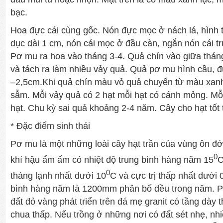
bạc.
Hoa đực cái cùng gốc. Nón đực mọc ở nách lá, hình 
dục dài 1 cm, nón cái mọc ở đầu càn, ngắn nón cái t
Pơ mu ra hoa vào tháng 3-4. Quả chín vào giữa thán
và tách ra làm nhiều vảy quả. Quả pơ mu hình cầu, 
–2,5cm.Khi quả chín màu vỏ quả chuyển từ màu xan
sẫm. Mỗi vảy quả có 2 hạt mỗi hạt có cánh mỏng. Mỗ
hạt. Chu kỳ sai quả khoảng 2-4 năm. Cây cho hạt tốt 
* Đặc điểm sinh thái
Pơ mu là một những loài cây hạt trần của vùng ôn đới
0
khí hậu ẩm ấm có nhiệt độ trung bình hàng năm 15
C
0
tháng lạnh nhất dưới 10
C và cực trị thấp nhất dưới 
bình hàng năm là 1200mm phân bố đều trong năm. P
đất đỏ vàng phát triển trên đá mẹ granit có tầng dày 
chua thấp. Nếu trồng ở những nơi có đất sét nhẹ, nh