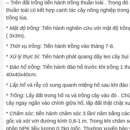
– Trên đất trống tiến hành trồng thuần loài . Trong đó
thuần loài có kết hợp canh tác cây nông nghiệp trong
trồng lúa.
*
Mật độ trồng
: Tiến hành nghiên cứu với mật độ trồ
( 3x3m).
*
Thời vụ trồng
: Tiến hành trồng vào tháng 7-8.
*
Xử lý thực bì
: Tiến hành phát quang dây leo cây bụi 
*
Đào hố trồng
: Tiến hành đào hố trước khi trồng 1 t
40x40x40cm.
*
Lấp hố
và rẫy cỏ xung quanh miệng hố sau khi đào 
*
Trồng
: Lấy đất trong hố ra và trồng cây vào đó . Chú
cây ngay ngắn vào chính giữa hố, lấp đất thật chặt 
*
Chăm sóc
: tiến hành chăm sóc 3 lần/ năm bằng cá
gốc và xới với đường kính 0,8-1 m. Trong khi chăm s
phân NPK liều lượng 0,2kg /gốc. Thường xuyên bảo 