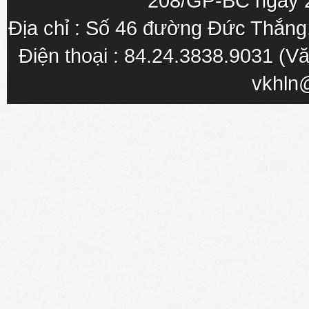
208/GP-BC ngày 
Địa chỉ : Số 46 đường Đức Thắn
Điện thoại : 84.24.3838.9031 (Vă
vkhln