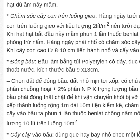
hạt đủ ầm nảy mầm.
*
Chăm sóc cây con trên luống gieo
: Hàng ngày tưới
2
con trên lưống gieo với liều lượng 2lít/m
nên tưới dạ
Khi hạt hạt bắt đầu nảy mầm phun 1 lần thuốc benla
phòng trừ nấm. Hàng ngày phải nhổ cỏ chăm sóc cây 
Khi cây con cao từ 8-10 cm tiến hành nhổ và cấy vào
*
Đóng bầu
: Bầu làm bằng túi Polyetylen có đáy, đục 
thoát nước, kích thước bầu 9 x13cm.
– Chọn đất để đóng bầu: đất nhỏ mịn tơi xốp, có c
phân chuồng hoại + 2% phân N P K trọng lượng bầu 
bầu phải đóng thật chặt để khi vận chuyển khỏi bị v
xếp thành luống rộng 1m dài 10m tiện kiểm kê, chăm 
cây vào bầu ta phun 1 lần thuốc benlát chống nấm nồ
2
lượng 10 lít trên luống 10m
.
*
Cấy cây vào bầu
: dùng que hay bay nhỏ chọc một l