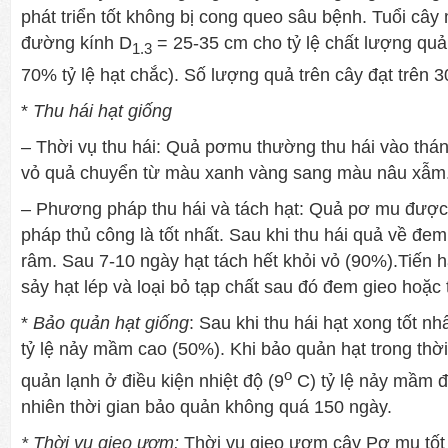
phát triển tốt không bị cong queo sâu bệnh. Tuổi cây
đường kính D
= 25-35 cm cho tỷ lệ chất lượng quả
1.3
70% tỷ lệ hạt chắc). Số lượng quả trên cây đạt trên 3
*
Thu hái hạt giống
– Thời vụ thu hái: Quả pơmu thường thu hái vào thán
vỏ quả chuyển từ màu xanh vàng sang màu nâu xẫm
– Phương pháp thu hái và tách hạt: Quả pơ mu được
pháp thủ công là tốt nhất. Sau khi thu hái quả về đe
râm. Sau 7-10 ngày hạt tách hết khỏi vỏ (90%).Tiến 
sảy hạt lép và loại bỏ tạp chất sau đó đem gieo hoặc 
*
Bảo quản hạt giống
: Sau khi thu hái hạt xong tốt nh
tỷ lệ nảy mầm cao (50%). Khi bảo quản hạt trong thời
o
quản lạnh ở điều kiện nhiệt độ (9
C) tỷ lệ nảy mầm 
nhiên thời gian bảo quản không quá 150 ngày.
* Thời vụ gieo ươm:
Thời vụ gieo ươm cây Pơ mu tốt 