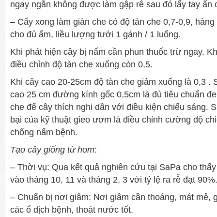
ngay ngắn không được làm gập rễ sau đó lấy tay ấn 
– Cấy xong làm giàn che có độ tán che 0,7-0,9, hàng
cho đủ ẩm, liều lượng tưới 1 gánh / 1 luống.
Khi phát hiện cây bị nấm cần phun thuốc trừ ngay. K
điều chỉnh độ tàn che xuống còn 0,5.
Khi cây cao 20-25cm độ tàn che giảm xuống là 0,3 . 
cao 25 cm đường kính gốc 0,5cm là đủ tiêu chuẩn đem
che để cây thích nghi dần với điều kiện chiếu sáng. 
bại của kỹ thuật gieo ươm là điều chỉnh cường độ ch
chống nấm bệnh.
Tạo cây giống từ hom
:
– Thời vụ: Qua kết quả nghiên cứu tại SaPa cho thấy 
vào tháng 10, 11 và tháng 2, 3 với tỷ lệ ra rễ đạt 90%
– Chuẩn bị nơi giâm: Nơi giâm cần thoáng, mát mẻ,
các ổ dịch bệnh, thoát nước tốt.