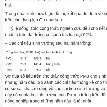
hại.
Trong quá trình thực hiện đề tài, kết quả đo đếm về 
trên các dạng lập địa như sau:
– Tỷ lệ sống: Các công thức nghiên cứu đều cho kết
nhất là trên đất trống có canh tác lúa đạt 92%.
– Các chỉ tiêu sinh trưởng sau hai năm trồng:
D
(mm)
Công thức
Hvn(cm)
Tình hình sin trưởng
00
PM1
34,5
200,3
Tốt
PM2
25,9
141,4
Trung bình
PM3
61,3
225,3
Tốt
Sơ qua số liệu trên cho thấy công thức PM3 cho sinh 
những năm đầu. So sánh các chỉ tiêu thống kê cho th
có sự sai khác rõ ràng về các chỉ tiêu sinh trưởng vớ
này có nghĩa là sinh trưởng của Pơ mu trồng trên đất
nông nghiệp trong những năm đầu là tốt nhất.