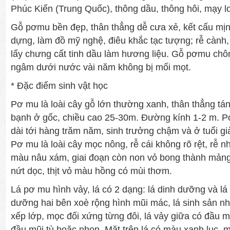
Phúc Kiến (Trung Quốc), thông dầu, thông hôi, mạy l
Gỗ pơmu bền đẹp, thân thẳng dễ cưa xẻ, kết cấu mịn
dựng, làm đồ mỹ nghệ, điêu khắc tạc tượng; rễ càn
lấy chưng cất tinh dầu làm hương liệu. Gỗ pơmu chô
ngâm dưới nước vài năm không bị mối mọt.
* Đặc điểm sinh vật học
Pơ mu là loài cây gỗ lớn thường xanh, thân thẳng tá
bạnh ở gốc, chiều cao 25-30m. Đường kính 1-2 m. P
dài tới hàng trăm năm, sinh trưởng chậm và ở tuổi gi
Pơ mu là loài cây mọc nông, rễ cái không rõ rệt, rễ n
màu nâu xám, giai đoạn còn non vỏ bong thành mảng 
nứt dọc, thịt vỏ màu hồng có mùi thơm.
Lá pơ mu hình vảy, lá có 2 dạng: lá dinh dưỡng và lá 
dưỡng hai bên xoè rộng hình mũi mác, lá sinh sản n
xếp lớp, mọc đối xứng từng đôi, lá vảy giữa có đầu mũi
đầu mũi tù hoặc nhọn. Mặt trên lá có màu xanh lục, 