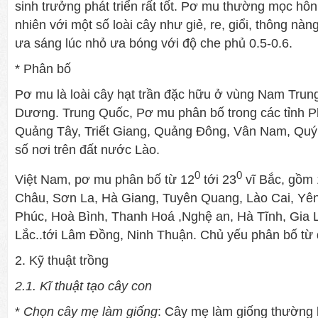
sinh trưởng phát triển rất tốt. Pơ mu thường mọc hỗn
nhiên với một số loài cây như giẻ, re, giổi, thông nà
ưa sáng lúc nhỏ ưa bóng với độ che phủ 0.5-0.6.
* Phân bố
Pơ mu là loài cây hạt trần đặc hữu ở vùng Nam Tru
Dương. Trung Quốc, Pơ mu phân bố trong các tỉnh P
Quảng Tây, Triết Giang, Quảng Đông, Vân Nam, Quý
số nơi trên đất nước Lào.
0
0
Việt Nam, pơ mu phân bố từ 12
tới 23
vĩ Bắc, gồm 1
Châu, Sơn La, Hà Giang, Tuyên Quang, Lào Cai, Yên
Phúc, Hoà Bình, Thanh Hoá ,Nghệ an, Hà Tĩnh, Gia 
Lắc..tới Lâm Đồng, Ninh Thuận. Chủ yếu phân bố từ
2. Kỹ thuật trồng
2.1. Kĩ thuật tạo cây con
*
Chọn cây mẹ làm giống
: Cây mẹ làm giống thường l