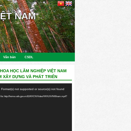
IỆT NAM
Văn bản
CSDL
KHOA HỌC LÂM NGHIỆP VIỆT NAM
M XÂY DỰNG VÀ PHÁT TRIỂN
: Format(s) not supported or source(s) not found
ile: http://home.vafs.gov.vn:81/KHCN/Video/VKHLNVN60nam.mp4?