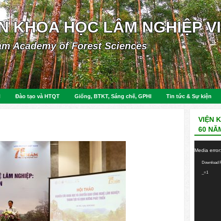
ỆN KHOA HỌC LÂM NGHIỆP V
am Academy of Forest Sciences
N
Đào tạo và HTQT
Giống, BTKT, Sáng chế, GPHI
Tin tức & Sự kiện
VIỆN 
60 NĂ
Video
Media error
Player
Download F
_=1