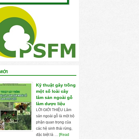
MỚI
Kỹ thuật gây trồng
một số loài cây
lâm sản ngoài gỗ
làm dược liệu
LỜI GIỚI THIỆU Lâm
sản ngoài gỗ là một bộ
phận quan trọng của
các hệ sinh thái rừng,
đặc biệt là …
[Read