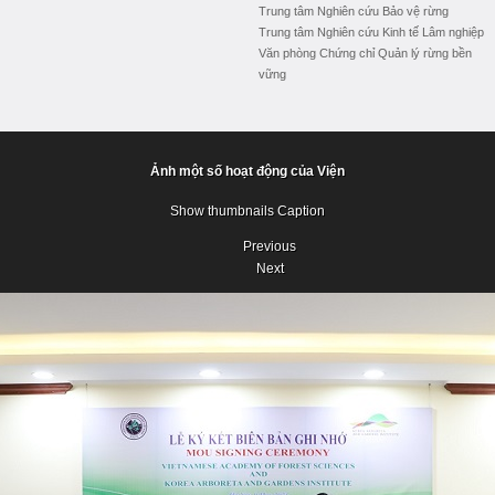
Trung tâm Nghiên cứu Bảo vệ rừng
Trung tâm Nghiên cứu Kinh tế Lâm nghiệp
Văn phòng Chứng chỉ Quản lý rừng bền
vững
Ảnh một số hoạt động của Viện
Show thumbnails
Caption
Previous
Next
Previous
Next