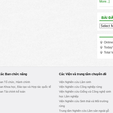
More...]
BÀI Đ
Bài
đăng
trong
tháng
Online
Today'
Total V
Các Ban chức năng
Các Viện và trung tâm chuyên đề
an Tổ chức, Hành chính
Viện Nghiên cứu Lâm sinh
an Khoa học, Đào tạo và Hợp tác quốc tế
Viện Nghiên cứu Công nghiệp rừng
an Tài chính kế toán
Viện Nghiên cứu Giống và Công nghệ sinh
học Lâm nghiệp
Viện Nghiên cứu Sinh thái và Môi trường
rừng
Trung tâm Nghiên cứu Lâm sản ngoài gỗ